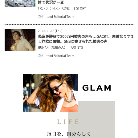
鉢で状況が一変
TREND（トレンド深堀）
STORY
tend Editorial Team
2025.11.06(Thu)
偽造免許証で200万円被害の声も…GACKT、悪質なりすま
し詐欺に警鐘。SNSに寄せられた被害の声
HUMAN（話題の人）
ARTISTS
tend Editorial Team