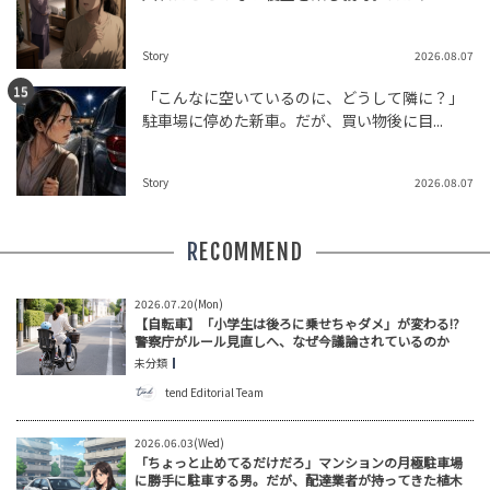
Story
2026.08.07
「こんなに空いているのに、どうして隣に？」
駐車場に停めた新車。だが、買い物後に目...
Story
2026.08.07
RECOMMEND
2026.07.20(Mon)
【自転車】「小学生は後ろに乗せちゃダメ」が変わる!?
警察庁がルール見直しへ、なぜ今議論されているのか
未分類
tend Editorial Team
2026.06.03(Wed)
「ちょっと止めてるだけだろ」マンションの月極駐車場
に勝手に駐車する男。だが、配達業者が持ってきた植木