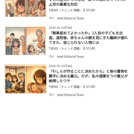
上司の最悪な対応
tend Editorial Team
TREND（トレンド深堀）
STORY
tend Editorial Team
「新しい挑戦応援してます！」とSNSで温かい声も。篠田
2026.02.24(Tue)
麻里子、再婚後初の公の場となる新ドラマ会見に登場
「無事産めてよかったわ」2人目の子どもを出
HUMAN（話題の人）
ENTERTAINMENT
産。退院後、赤ちゃんの顔を見にきた義姉が連れ
てきた、信じられない人物とは
tend Editorial Team
TREND（トレンド深堀）
STORY
tend Editorial Team
「学生時代によく友達できたなって…」世界的ガールズ
2026.02.24(Tue)
グループ・HANAのメンバーが明かす“あざと”テクが衝
「わしらが作ることに決めたから」と孫の着物を
撃！
勝手に決める義父。だが、私の提案をうけ義父が
HUMAN（話題の人）
ENTERTAINMENT
納得したワケ
tend Editorial Team
TREND（トレンド深堀）
STORY
tend Editorial Team