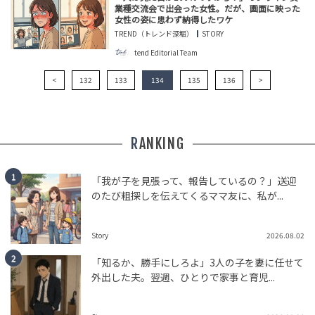
業種交流会で出会った女性。だが、画面に映った
女性の姿に思わず納得したワケ
TREND（トレンド深堀）
STORY
tend Editorial Team
<
132
133
134
135
136
>
RANKING
「我が子を見張って、報告しているの？」送迎
のたび粗探しを伝えてくるママ友に、私が...
Story
2026.08.02
「知るか、勝手にしろよ」3人の子を妻に任せて
外出した夫。翌週、ひとりで家事と育児...