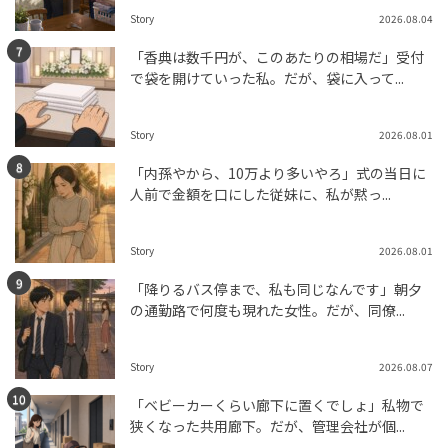
Story
2026.08.04
「香典は数千円が、このあたりの相場だ」受付
で袋を開けていった私。だが、袋に入って...
Story
2026.08.01
「内孫やから、10万より多いやろ」式の当日に
人前で金額を口にした従妹に、私が黙っ...
Story
2026.08.01
「降りるバス停まで、私も同じなんです」朝夕
の通勤路で何度も現れた女性。だが、同僚...
Story
2026.08.07
「ベビーカーくらい廊下に置くでしょ」私物で
狭くなった共用廊下。だが、管理会社が個...