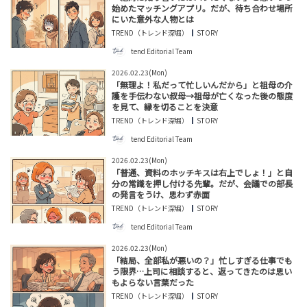
始めたマッチングアプリ。だが、待ち合わせ場所
にいた意外な人物とは
TREND（トレンド深堀）
STORY
tend Editorial Team
2026.02.23(Mon)
「無理よ！私だって忙しいんだから」と祖母の介
護を手伝わない叔母→祖母が亡くなった後の態度
を見て、縁を切ることを決意
TREND（トレンド深堀）
STORY
tend Editorial Team
2026.02.23(Mon)
「普通、資料のホッチキスは右上でしょ！」と自
分の常識を押し付ける先輩。だが、会議での部長
の発言をうけ、思わず赤面
TREND（トレンド深堀）
STORY
tend Editorial Team
2026.02.23(Mon)
「結局、全部私が悪いの？」忙しすぎる仕事でも
う限界…上司に相談すると、返ってきたのは思い
もよらない言葉だった
TREND（トレンド深堀）
STORY