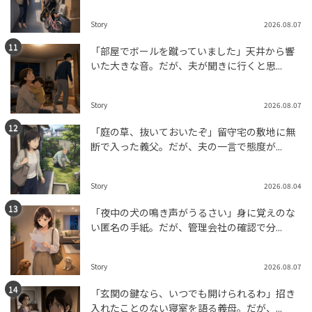
Story
2026.08.07
「部屋でボールを蹴っていました」天井から響
いた大きな音。だが、夫が聞きに行くと思...
Story
2026.08.07
「庭の草、抜いておいたぞ」留守宅の敷地に無
断で入った義父。だが、夫の一言で態度が...
Story
2026.08.04
「夜中の犬の鳴き声がうるさい」身に覚えのな
い匿名の手紙。だが、管理会社の確認で分...
Story
2026.08.07
「玄関の鍵なら、いつでも開けられるわ」招き
入れたことのない寝室を語る義母。だが、...