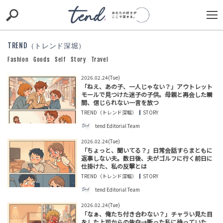
S
S
E
E
A
A
R
R
C
C
TREND（トレンド深堀）
H
H
Fashion
Goods
Self
Story
Travel
TIE-UP
お出かけ
original
RECOMMED
editor
2026.02.24(Tue)
「ねえ、あの子、一人じゃない？」アウトレット
trill
nordot
RECOMMEND
ARENA
TOP
モールで見つけた迷子の子供。母親と再会した瞬
間、信じられない一言を放つ
TREND（トレンド深堀）
STORY
tend Editorial Team
2026.02.24(Tue)
「ちょっと、聞いてる？」日常会話すらまともに
返事しない夫。数日後、夫がゴルフに行く前日に
仕掛けた、私の反撃とは
TREND（トレンド深堀）
STORY
tend Editorial Team
「結婚願望なかったんですか？」婚活アプリで連絡して
2026.02.24(Tue)
いた男。だが、私の質問でブロックされたワケ
「なぁ、俺たち付き合わない？」チャラい見た目
TREND（トレンド深堀）
STORY
をした上司からの告白→断った私に待っていた、