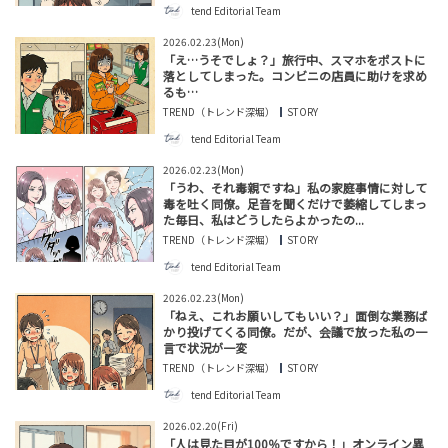
tend Editorial Team
2026.02.23(Mon)
「え…うそでしょ？」旅行中、スマホをポストに
落としてしまった。コンビニの店員に助けを求め
るも…
TREND（トレンド深堀）
STORY
tend Editorial Team
2026.02.23(Mon)
「うわ、それ毒親ですね」私の家庭事情に対して
毒を吐く同僚。足音を聞くだけで萎縮してしまっ
た毎日、私はどうしたらよかったの...
TREND（トレンド深堀）
STORY
tend Editorial Team
2026.02.23(Mon)
「ねえ、これお願いしてもいい？」面倒な業務ば
かり投げてくる同僚。だが、会議で放った私の一
言で状況が一変
TREND（トレンド深堀）
STORY
tend Editorial Team
2026.02.20(Fri)
「人は見た目が100％ですから！」オンライン異