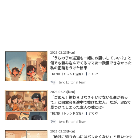
2026.02.23(Mon)
「うちの子の送迎も一緒にお願いしていい？」と
何でも頼み込んでくるママ友→我慢できなかった
私の正論をうけた結果
TREND（トレンド深堀）
STORY
tend Editorial Team
2026.02.23(Mon)
「ごめん！終わらせなきゃいけない仕事があっ
て」と同窓会を途中で抜けた友人。だが、SNSで
見つけてしまった友人の嘘とは…
TREND（トレンド深堀）
STORY
tend Editorial Team
2026.02.23(Mon)
「絶対に知り合いにはバレたくない」と思いつつ