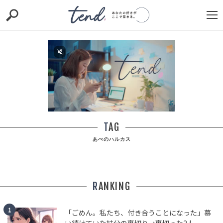
S
S
E
E
A
A
R
R
C
C
H
H
TIE-UP
お出かけ
original
RECOMMED
editor
trill
nordot
RECOMMEND
ARENA
TOP
00:00
/
00:30
TAG
あべのハルカス
RANKING
「私は雇われた家政婦じゃない」お盆に一人こき使われ
た嫁→夫を平謝りさせ家事分担を約束させた
「ごめん。私たち、付き合うことになった」慕
TREND（トレンド深堀）
STORY