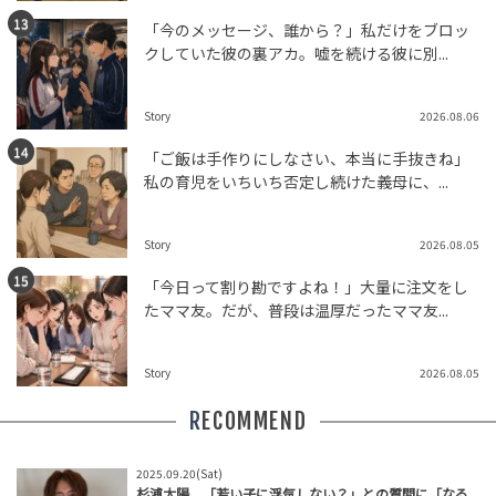
「今のメッセージ、誰から？」私だけをブロッ
クしていた彼の裏アカ。嘘を続ける彼に別...
Story
2026.08.06
「ご飯は手作りにしなさい、本当に手抜きね」
私の育児をいちいち否定し続けた義母に、...
Story
2026.08.05
「今日って割り勘ですよね！」大量に注文をし
たママ友。だが、普段は温厚だったママ友...
Story
2026.08.05
RECOMMEND
2025.09.20(Sat)
杉浦太陽、「若い子に浮気しない？」との質問に「なる