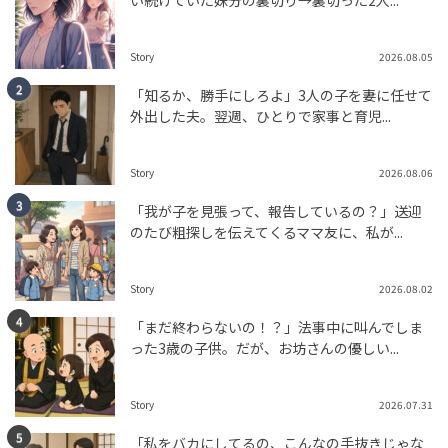
い続けていた妹分の裏切り→裏切った2人...
tend Editorial Team
Story
2026.08.05
「お客様は神様」の終焉か。福岡のマクドナルドが中学
「知るか、勝手にしろよ」3人の子を妻に任せて
生2校を「実名出禁」にした断腸の思いと教育の敗北
外出した夫。翌週、ひとりで家事と育児...
BRAND UPDATE（ブランド最新情報）
FOOD & DINING
tend Editorial Team
Story
2026.08.06
「だれか声かけないのかな？」優先席の前で立っている
「我が子を見張って、報告しているの？」送迎
年配の男性。だが、優先席に座っていた女性の対応に心
のたび粗探しを伝えてくるママ友に、私が...
温まった
TREND（トレンド深堀）
STORY
tend Editorial Team
Story
2026.08.02
「まだ終わらないの！？」法事中に叫んでしま
った3歳の子供。だが、お坊さんの優しい...
Story
2026.07.31
「私をバカにしてるの、こんなの手抜きじゃな