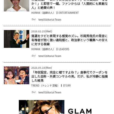
か！」と即答で一蹴。ファンからは「人間的にも素敵な
人」と絶賛の声！
HUMAN（話題の人）
ENTERTAINMENT
tend Editorial Team
2026.02.25(Wed)
落選をクビと表現する感覚のズレ。杉尾秀哉氏の発言に
有権者が抱く強い違和感と、政治家という職業への甘え
に対する視線
HUMAN（話題の人）
LEADERS
tend Editorial Team
2026.05.18(Mon)
「年収設定、完全に嘘ですよね？」食事代でクーポンを
出した自称・外資コンサルの男。だが、私が冷静に指摘
した結果
TREND（トレンド深堀）
STORY
tend Editorial Team