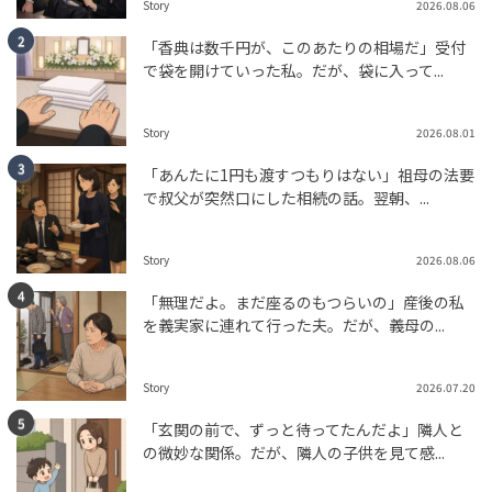
Story
2026.08.06
tend Editorial Team
「香典は数千円が、このあたりの相場だ」受付
で袋を開けていった私。だが、袋に入って...
「普通に見たら痛いオバハン」「負け惜しみの減らず
口」と批判続出。れいわ・大石晃子共同代表、不正選挙
の噂に言及
Story
2026.08.01
HUMAN（話題の人）
LEADERS
「あんたに1円も渡すつもりはない」祖母の法要
tend Editorial Team
で叔父が突然口にした相続の話。翌朝、...
「ねえ、一緒にやろうよ！」とPTA役員に一緒に立候補し
Story
2026.08.06
たママ友。実態は仕事を押し付けるばかり…だが、数年
後の役員決めで天...
「無理だよ。まだ座るのもつらいの」産後の私
TREND（トレンド深堀）
STORY
を義実家に連れて行った夫。だが、義母の...
tend Editorial Team
Story
2026.07.20
「玄関の前で、ずっと待ってたんだよ」隣人と
の微妙な関係。だが、隣人の子供を見て感...