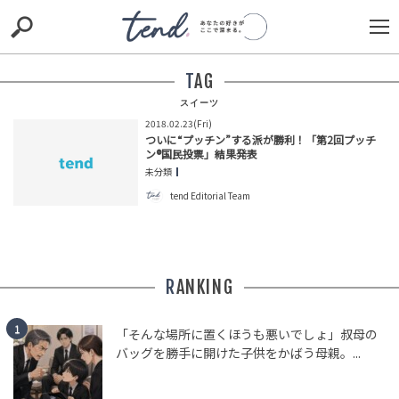
S
S
E
E
A
A
R
R
TAG
C
C
H
H
スイーツ
2018.02.23(Fri)
TIE-UP
お出かけ
original
RECOMMED
editor
ついに“プッチン”する派が勝利！「第2回プッチ
ン®国民投票」結果発表
trill
nordot
RECOMMEND
ARENA
TOP
未分類
tend Editorial Team
RANKING
「そんな場所に置くほうも悪いでしょ」叔母の
バッグを勝手に開けた子供をかばう母親。...
この春注目の新ケア！ディープなケアをお望みのあなた
におすすめのスキンケアコスメ3選
BRAND UPDATE（ブランド最新情報）
NEW PRODUCT