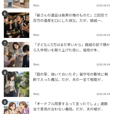
Story
2026.08.01
「爺さんの遺品は長男の俺のものだ」三回忌で
百万の遺産を口にした叔父。だが、親戚一...
Story
2026.08.03
「子どもに5万はまだ早いから」親戚の前で甥か
ら入学祝いを取り上げた母に、祖母が本...
Story
2026.08.04
「庭の草、抜いておいたぞ」留守宅の敷地に無
断で入った義父。だが、夫の一言で態度が...
Story
2026.08.04
「オードブル用意するって言ったでしょ」運動
会で意見の合わない義母。だが、夫の嘘が...