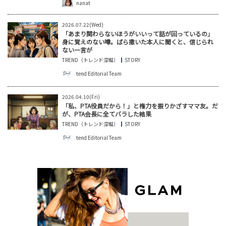
nanat
2026.07.22(Wed)
「あまり関わらないほうがいいって話が回っているの」
身に覚えのない噂。ばら撒いた本人に聞くと、信じられ
ない一言が
TREND（トレンド深堀）
STORY
tend Editorial Team
2026.04.10(Fri)
「私、PTA役員だから！」と権力を振りかざすママ友。だ
が、PTA会長に全てバラした結果
TREND（トレンド深堀）
STORY
tend Editorial Team