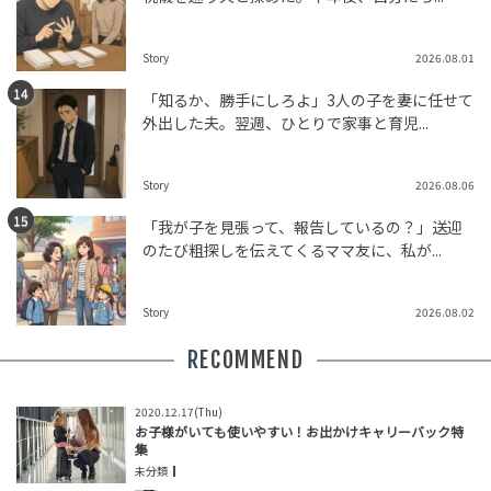
Story
2026.08.01
「知るか、勝手にしろよ」3人の子を妻に任せて
外出した夫。翌週、ひとりで家事と育児...
Story
2026.08.06
「我が子を見張って、報告しているの？」送迎
のたび粗探しを伝えてくるママ友に、私が...
Story
2026.08.02
RECOMMEND
2020.12.17(Thu)
お子様がいても使いやすい！お出かけキャリーバック特
集
未分類