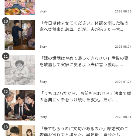
Story
2026.06.26
「今日は休ませてください」体調を崩した私の
家へ突然来た義母。だが、夫が伝えた一言...
Story
2026.08.04
「嫁の世話はやめて帰ってきなさい」産後の妻
を放置して実家に戻るよう夫に言う義母。...
Story
2026.07.25
「うちは2万だから、お前も合わせろ」法事で甥
の香典にケチをつけ続けた叔父。だが、...
Story
2026.08.04
「来てもらうのに文句があるのか」結婚式のご
祝儀を巡り夫と揉めた。半年後、自分たち...