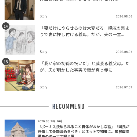
Story
2026.08.06
「妻だけにやらせるのは大変だろ」親戚の集ま
りで妻に押し付ける義母。だが、夫の一言...
Story
2026.08.04
「我が家の初孫の祝いだ」と威張る義父母。だ
が、夫が明かした事実で顔が真っ赤に
Story
2026.07.07
RECOMMEND
2026.05.28(Thu)
「ボーナス決められること自体がおかしな話」「国民が
評価して金額決めるべき」とネットで物議に。衆参両院
議員のボーナス据え置...