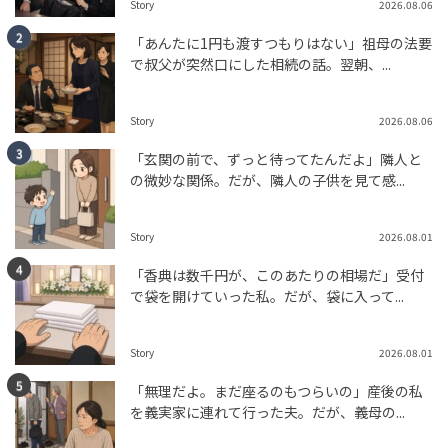
SNS BUZZ（SNSで話題）
PEOPLE
Story
2026.08.06
tend Editorial Team
「あんたに1円も渡すつもりはない」祖母の法要
で叔父が突然口にした相続の話。翌朝、...
ユニクロの『クレープジャージーストレートパンツ』で
品よく涼しく！「夏のフルレングスは暑い」を解決す
Story
2026.08.06
る、大人の最愛ボトムス
未分類
「玄関の前で、ずっと待ってたんだよ」隣人と
tend Editorial Team
の微妙な関係。だが、隣人の子供を見て感...
「玄関の音でわかるの」出入りのたびに顔を出す隣人。
Story
2026.08.01
だが、戸惑った私が管理会社に相談した結果
「香典は数千円が、このあたりの相場だ」受付
TREND（トレンド深堀）
STORY
で袋を開けていった私。だが、袋に入って...
tend Editorial Team
Story
2026.08.01
「無理だよ。まだ座るのもつらいの」産後の私
を義実家に連れて行った夫。だが、義母の...