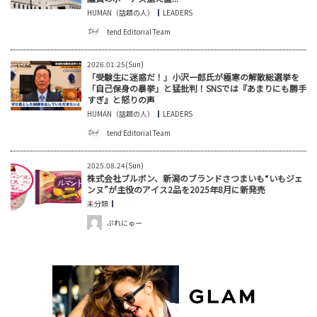
HUMAN（話題の人）
LEADERS
tend Editorial Team
2026.01.25(Sun)
「受験生に迷惑だ！」小沢一郎氏が極寒の解散総選挙を
「自己保身の暴挙」と猛批判！SNSでは『あまりにも勝手
すぎ』と怒りの声
HUMAN（話題の人）
LEADERS
tend Editorial Team
2025.08.24(Sun)
株式会社ブルボン、新潟のブランドさつまいも“いもジェ
ンヌ”が主役のアイス2品を2025年8月に新発売
未分類
ぷれにゅー