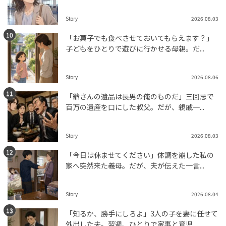
Story
2026.08.03
「お菓子でも食べさせておいてもらえます？」
子どもをひとりで遊びに行かせる母親。だ...
Story
2026.08.06
「爺さんの遺品は長男の俺のものだ」三回忌で
百万の遺産を口にした叔父。だが、親戚一...
Story
2026.08.03
「今日は休ませてください」体調を崩した私の
家へ突然来た義母。だが、夫が伝えた一言...
Story
2026.08.04
「知るか、勝手にしろよ」3人の子を妻に任せて
外出した夫。翌週、ひとりで家事と育児...