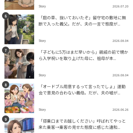
Story
2026.07.20
「庭の草、抜いておいたぞ」留守宅の敷地に無
断で入った義父。だが、夫の一言で態度が...
Story
2026.08.04
「子どもに5万はまだ早いから」親戚の前で甥か
ら入学祝いを取り上げた母に、祖母が本...
Story
2026.08.04
「オードブル用意するって言ったでしょ」運動
会で意見の合わない義母。だが、夫の嘘が...
Story
2026.06.26
「搭乗口までお越しください」呼ばれてやっと
来た乗客→乗客の見せた態度に感じた違和...