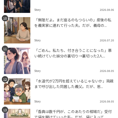
Story
2026.08.06
「無理だよ。まだ座るのもつらいの」産後の私
を義実家に連れて行った夫。だが、義母の...
Story
2026.07.20
「ごめん。私たち、付き合うことになった」慕
い続けていた妹分の裏切り→裏切った2人...
Story
2026.08.05
「水道代が2万円を超えているじゃないか」両親
まで呼び出した同居した義父。だが、思...
Story
2026.08.05
「香典は数千円が、このあたりの相場だ」受付
で袋を開けていった私。だが、袋に入って...