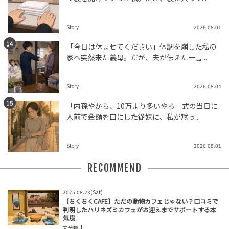
Story
2026.08.01
「今日は休ませてください」体調を崩した私の
家へ突然来た義母。だが、夫が伝えた一言...
Story
2026.08.04
「内孫やから、10万より多いやろ」式の当日に
人前で金額を口にした従妹に、私が黙っ...
Story
2026.08.01
RECOMMEND
2025.08.23(Sat)
【ちくちくCAFE】ただの動物カフェじゃない？口コミで
判明したハリネズミカフェがお迎えまでサポートする本
気度
未分類