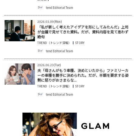
tend Editorial Team
2026.03.09(Mon)
「私が新しく考えたアイデアを形にしてみたんだ」上司
が会議で見せてきた資料。だが、資料内容を見て思わず
絶句
TREND（トレンド深堀）
STORY
tend Editorial Team
2026.06.23(Tue)
夫「母さんがもう車種、決めといたから」ファミリーカ
ーの車種を勝手に決められた。だが、半額を要求する姿
勢に怒りがおさまらな...
TREND（トレンド深堀）
STORY
tend Editorial Team