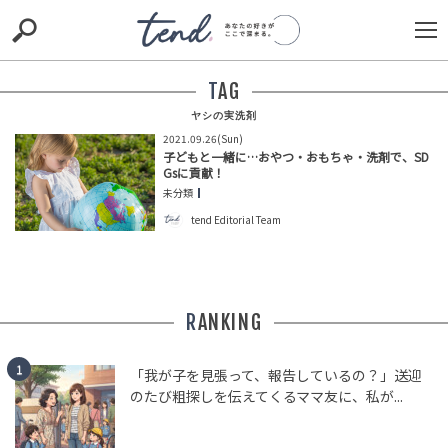
S
S
E
E
A
A
R
R
TAG
C
C
H
H
ヤシの実洗剤
2021.09.26(Sun)
TIE-UP
お出かけ
original
RECOMMED
editor
子どもと一緒に…おやつ・おもちゃ・洗剤で、SD
Gsに貢献！
trill
nordot
RECOMMEND
ARENA
TOP
未分類
tend Editorial Team
RANKING
「我が子を見張って、報告しているの？」送迎
のたび粗探しを伝えてくるママ友に、私が...
「飯はお前の担当だろ」腹を空かせた子供を放ってゲー
ムしていた夫。数日後、娘の問いに夫が黙った
TREND（トレンド深堀）
STORY