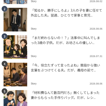
Story
2026.08.02
tend Editorial Team
「知るか、勝手にしろよ」3人の子を妻に任せて
外出した夫。翌週、ひとりで家事と育児...
えっ、これ本物じゃないの？陶芸作品のオオサンショウ
ウオ、見分けがつかないリアルさに「えええ！すっごい
ですね！」と驚きの声
Story
2026.08.06
未分類
「まだ終わらないの！？」法事中に叫んでしま
tend Editorial Team
った3歳の子供。だが、お坊さんの優しい...
ニッチェ、『THE W』優勝、粗品の辛口審査に「感謝し
Story
2026.07.31
かない」と意外な反応→「愛ある駄目出し」「大成功の
大会だった」と称...
「今、役立たずって言ったよね」普段から強い
HUMAN（話題の人）
ENTERTAINMENT
言葉をぶつけてくる夫。だが、義母の前で...
tend Editorial Team
Story
2026.08.06
「材料費なんて数百円だろ」無くしてしまった
妻からもらった手作りバッグ。だが、レシ...