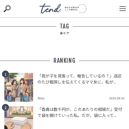
S
S
E
E
A
A
R
R
TAG
C
C
H
H
体ケア
TIE-UP
お出かけ
original
RECOMMED
editor
trill
nordot
RECOMMEND
ARENA
TOP
RANKING
「我が子を見張って、報告しているの？」送迎
のたび粗探しを伝えてくるママ友に、私が...
Story
2026.08.02
「香典は数千円が、このあたりの相場だ」受付
で袋を開けていった私。だが、袋に入って...
ダウンタウン・松本人志、活動再開へ！新配信サービス
「DOWNTOWN+」を発表！しかし月額1,100円の価格に
「思ったよ...