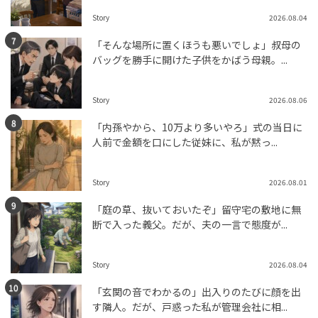
Story
2026.08.04
「そんな場所に置くほうも悪いでしょ」叔母の
バッグを勝手に開けた子供をかばう母親。...
Story
2026.08.06
「内孫やから、10万より多いやろ」式の当日に
人前で金額を口にした従妹に、私が黙っ...
Story
2026.08.01
「庭の草、抜いておいたぞ」留守宅の敷地に無
断で入った義父。だが、夫の一言で態度が...
Story
2026.08.04
「玄関の音でわかるの」出入りのたびに顔を出
す隣人。だが、戸惑った私が管理会社に相...