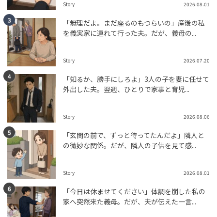
HUMAN（話題の人）
ENTERTAINMENT
Story
2026.08.01
tend Editorial Team
「無理だよ。まだ座るのもつらいの」産後の私
を義実家に連れて行った夫。だが、義母の...
高市早苗首相の「竹島の日」閣僚派遣見送りは公約違反
か、橋下徹氏が厳しく指弾する政治家の「やるやる詐
Story
2026.07.20
欺」と保守層の沈黙
HUMAN（話題の人）
LEADERS
「知るか、勝手にしろよ」3人の子を妻に任せて
tend Editorial Team
外出した夫。翌週、ひとりで家事と育児...
縁結びの聖地、出雲大社近くに体験型施設「出雲きよ
Story
2026.08.06
ら」が新たにオープン
未分類
「玄関の前で、ずっと待ってたんだよ」隣人と
の微妙な関係。だが、隣人の子供を見て感...
ぷれにゅー
Story
2026.08.01
「今日は休ませてください」体調を崩した私の
家へ突然来た義母。だが、夫が伝えた一言...