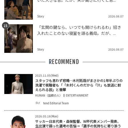
いた大きな音。だが、夫が聞きに行くと思...
Story
2026.08.07
「玄関の鍵なら、いつでも開けられるわ」招き
入れたことのない寝室を語る義母。だが、...
Story
2026.08.07
RECOMMEND
2025.11.05(Wed)
スタッフも思わず悲鳴…木村拓哉がまさかの1年半ぶりの
洗濯で視聴者も「「木村くんのだから「汁」も放送に耐
えられる説」と衝撃
HUMAN（話題の人）
ENTERTAINMENT
tend Editorial Team
2026.05.18(Mon)
サッカー日本代表・森保監督、W杯代表メンバー発表、
生出演で語った選考の苦悩→「選手の気持ちに寄り添う