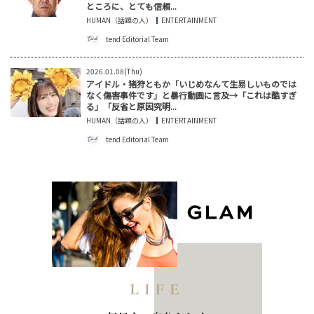
ところに、とても信頼...
HUMAN（話題の人）
ENTERTAINMENT
tend Editorial Team
2026.01.08(Thu)
アイドル・猪狩ともか「いじめなんて生易しいものでは
なく傷害事件です」と暴行動画に言及→「これは酷すぎ
る」「反省と原因究明...
HUMAN（話題の人）
ENTERTAINMENT
tend Editorial Team