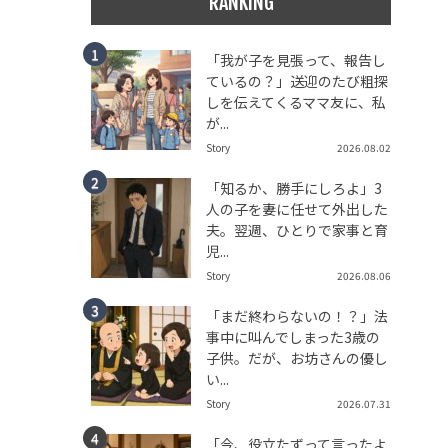
RANKING
「我が子を見張って、報告し
ているの？」送迎のたび粗探
しを伝えてくるママ友に、私
が...
Story
2026.08.02
「知るか、勝手にしろよ」3
人の子を妻に任せて外出した
夫。翌週、ひとりで家事と育
児...
Story
2026.08.06
「まだ終わらないの！？」法
事中に叫んでしまった3歳の
子供。だが、お坊さんの優し
い...
Story
2026.07.31
「今、役立たずって言ったよ