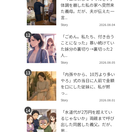
体調を崩した私の家へ突然来
た義母。だが、夫が伝えた一
言...
Story
2026.08.04
「ごめん。私たち、付き合う
ことになった」慕い続けてい
た妹分の裏切り→裏切った2
人...
Story
2026.08.05
「内孫やから、10万より多い
やろ」式の当日に人前で金額
を口にした従妹に、私が黙
っ...
Story
2026.08.01
「水道代が2万円を超えてい
るじゃないか」両親まで呼び
出した同居した義父。だが、
思...