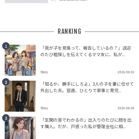
HUMAN（話題の人）
ENTERTAINMENT
tend Editorial Team
倉田真由美氏、大谷翔平選手の第2子誕生に伴う一部の年
RANKING
子批判に苦言→「この言葉に救われました」とSNSで称賛
の声も
HUMAN（話題の人）
CREATORS
「我が子を見張って、報告しているの？」送迎
のたび粗探しを伝えてくるママ友に、私が...
tend Editorial Team
Story
2026.08.02
「合鍵よ、何か問題ある？」合鍵で勝手に家に入った義
母。家での振る舞いに思わず絶句
「知るか、勝手にしろよ」3人の子を妻に任せて
TREND（トレンド深堀）
STORY
外出した夫。翌週、ひとりで家事と育児...
tend Editorial Team
Story
2026.08.06
「玄関の音でわかるの」出入りのたびに顔を出
す隣人。だが、戸惑った私が管理会社に相...