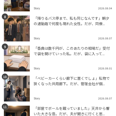
Story
2026.08.04
「降りるバス停まで、私も同じなんです」朝夕
の通勤路で何度も現れた女性。だが、同僚...
Story
2026.08.07
「香典は数千円が、このあたりの相場だ」受付
で袋を開けていった私。だが、袋に入って...
Story
2026.08.01
「ベビーカーくらい廊下に置くでしょ」私物で
狭くなった共用廊下。だが、管理会社が個...
Story
2026.08.07
「部屋でボールを蹴っていました」天井から響
いた大きな音。だが、夫が聞きに行くと思...