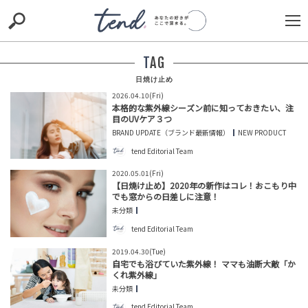
S
S
E
E
A
A
R
R
TAG
C
C
H
H
日焼け止め
2026.04.10(Fri)
TIE-UP
お出かけ
original
RECOMMED
editor
本格的な紫外線シーズン前に知っておきたい、注
目のUVケア３つ
trill
nordot
RECOMMEND
ARENA
TOP
BRAND UPDATE（ブランド最新情報）
NEW PRODUCT
tend Editorial Team
2020.05.01(Fri)
【日焼け止め】2020年の新作はコレ！おこもり中
でも窓からの日差しに注意！
未分類
tend Editorial Team
2019.04.30(Tue)
自宅でも浴びていた紫外線！ ママも油断大敵「か
くれ紫外線」
ひろゆき「『遺憾』を表明するだけなのかな？」中国・
駐大阪総領事の過激投稿に日本政府の姿勢を問う。SNSで
未分類
は「高市さんの反...
tend Editorial Team