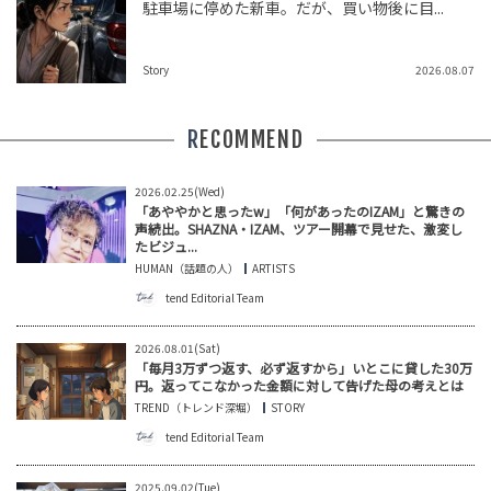
駐車場に停めた新車。だが、買い物後に目...
Story
2026.08.07
RECOMMEND
2026.02.25(Wed)
「あややかと思ったw」「何があったのIZAM」と驚きの
声続出。SHAZNA・IZAM、ツアー開幕で見せた、激変し
たビジュ...
HUMAN（話題の人）
ARTISTS
tend Editorial Team
2026.08.01(Sat)
「毎月3万ずつ返す、必ず返すから」いとこに貸した30万
円。返ってこなかった金額に対して告げた母の考えとは
TREND（トレンド深堀）
STORY
tend Editorial Team
2025.09.02(Tue)