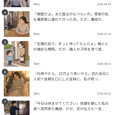
Story
2026.08.07
「無理だよ。まだ座るのもつらいの」産後の私
を義実家に連れて行った夫。だが、義母の...
Story
2026.07.20
「玄関の前で、ずっと待ってたんだよ」隣人と
の微妙な関係。だが、隣人の子供を見て感...
Story
2026.08.01
「内孫やから、10万より多いやろ」式の当日に
人前で金額を口にした従妹に、私が黙っ...
Story
2026.08.01
「今日は休ませてください」体調を崩した私の
家へ突然来た義母。だが、夫が伝えた一言...