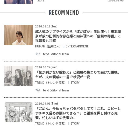
Story
2026.08.05
RECOMMEND
2026.01.13(Tue)
成人式のサプライズから「ぽかぽか」生出演へ！橋本環
奈が放つ圧倒的な存在感と向井理への「信頼の毒舌」に
視聴者も共感
HUMAN（話題の人）
ENTERTAINMENT
tend Editorial Team
2026.06.24(Wed)
「気が利かない嫁ねえ」と親戚の集まりで受けた嫌味。
だが、夫の親戚の一言で状況が一変
TREND（トレンド深堀）
STORY
tend Editorial Team
2026.04.09(Thu)
「ごめん、今めっちゃバタバタしてて！これ、コピーと
ホチキス留めお願いできる？」と雑務を押し付ける先
輩。忙しいはずの先輩の...
TREND（トレンド深堀）
STORY