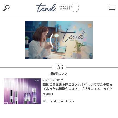
S
S
E
E
A
A
R
R
C
C
H
H
TIE-UP
お出かけ
original
RECOMMED
editor
trill
nordot
RECOMMEND
ARENA
TOP
00:00
/
00:30
TAG
機能性コスメ
2022.10.12(Wed)
韓国の日本未上陸コスメも！忙しいママこそ知っ
ておきたい機能性コスメ、「プラコスメ」って？
未分類
NEW
tend Editorial Team
「何度も聞いてごめんなさい」明細の見方に戸惑う客。
だが、電話を切る前にくれた一言に心温まった瞬間
TREND（トレンド深堀）
STORY