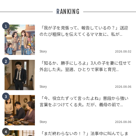
tend Editorial Team
RANKING
フィフィ、北朝鮮の核保有批判に一言で一蹴→「おまえ
「我が子を見張って、報告しているの？」送迎
が言うなって感じ」「どの口が言ってるの？！」と共感
のたび粗探しを伝えてくるママ友に、私が...
の声
HUMAN（話題の人）
ENTERTAINMENT
tend Editorial Team
Story
2026.08.02
「知るか、勝手にしろよ」3人の子を妻に任せて
「若槻千夏の娘おもれーwwww」ディズニー入口で“まさ
外出した夫。翌週、ひとりで家事と育児...
か”の即解散に衝撃！酒井美紀もシングルライダー経験を
暴露
SNS BUZZ（SNSで話題）
OFFICIAL
Story
2026.08.06
tend Editorial Team
「今、役立たずって言ったよね」普段から強い
言葉をぶつけてくる夫。だが、義母の前で...
Story
2026.08.06
「まだ終わらないの！？」法事中に叫んでしま