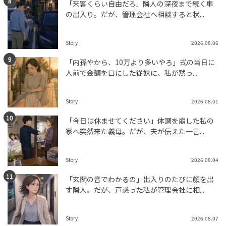
「来客くらい自由だろ」隣人の深夜まで続く車
の出入り。だが、管理会社へ相談すると状...
Story
2026.08.06
「内孫やから、10万より多いやろ」式の当日に
人前で金額を口にした従妹に、私が黙っ...
Story
2026.08.01
「今日は休ませてください」体調を崩した私の
家へ突然来た義母。だが、夫が伝えた一言...
Story
2026.08.04
「玄関の音でわかるの」出入りのたびに顔を出
す隣人。だが、戸惑った私が管理会社に相...
Story
2026.08.07