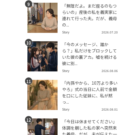
「無理だよ。まだ座るのもつ
らいの」産後の私を義実家に
連れて行った夫。だが、義母
の...
Story
2026.07.20
「今のメッセージ、誰か
ら？」私だけをブロックして
いた彼の裏アカ。嘘を続ける
彼に別...
Story
2026.08.06
「内孫やから、10万より多い
やろ」式の当日に人前で金額
を口にした従妹に、私が黙
っ...
Story
2026.08.01
「今日は休ませてください」
体調を崩した私の家へ突然来
た義母。だが、夫が伝えた一