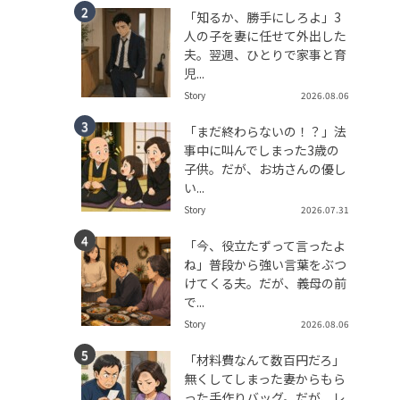
「知るか、勝手にしろよ」3
人の子を妻に任せて外出した
夫。翌週、ひとりで家事と育
児...
Story
2026.08.06
「まだ終わらないの！？」法
事中に叫んでしまった3歳の
子供。だが、お坊さんの優し
い...
Story
2026.07.31
「今、役立たずって言ったよ
ね」普段から強い言葉をぶつ
けてくる夫。だが、義母の前
で...
Story
2026.08.06
「材料費なんて数百円だろ」
無くしてしまった妻からもら
った手作りバッグ。だが、レ