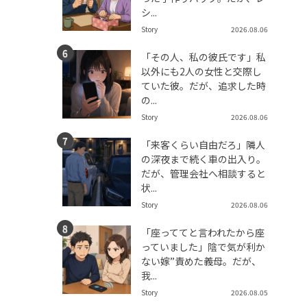
シ...
Story
2026.08.06
「その人、私の彼氏です」私
以外にも2人の女性と交際し
ていた彼。だが、追求した時
の...
Story
2026.08.06
「来客くらい自由だろ」隣人
の深夜まで続く車の出入り。
だが、管理会社へ相談すると
状...
Story
2026.08.06
「座っててと言われたから座
っていました」陰で気が利か
ない嫁”責めた義母。だが、
我...
Story
2026.08.05