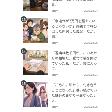
言...
Story
2026.08.04
「水道代が2万円を超えてい
るじゃないか」両親まで呼び
出した同居した義父。だが、
思...
Story
2026.08.05
「香典は数千円が、このあた
りの相場だ」受付で袋を開け
ていった私。だが、袋に入っ
て...
Story
2026.08.01
「ごめん。私たち、付き合う
ことになった」慕い続けてい
た妹分の裏切り→裏切った2
人...
Story
2026.08.05