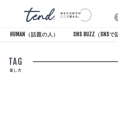
HUMAN（話題の人）
SNS BUZZ（SNS
TAG
Loaded
:
/
Unmute
100.00%
直し方