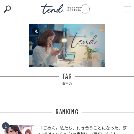
S
S
E
E
A
A
R
R
C
C
H
H
TIE-UP
お出かけ
original
RECOMMED
editor
trill
nordot
RECOMMEND
ARENA
TOP
00:00
/
00:30
TAG
集中力
RANKING
「ねえ、麦茶もうないんだけど？」名もなき家事をスル
ーし続ける夫。数日放置してみたら、トイレで絶望し反
「ごめん。私たち、付き合うことになった」慕
省したワケ