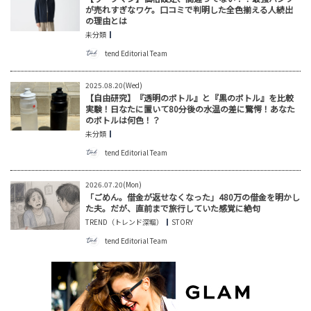
が売れすぎなワケ。口コミで判明した全色揃える人続出
の理由とは
未分類
tend Editorial Team
2025.08.20(Wed)
【自由研究】『透明のボトル』と『黒のボトル』を比較
実験！日なたに置いて80分後の水温の差に驚愕！あなた
のボトルは何色！？
未分類
tend Editorial Team
2026.07.20(Mon)
「ごめん。借金が返せなくなった」480万の借金を明かし
た夫。だが、直前まで旅行していた感覚に絶句
TREND（トレンド深堀）
STORY
tend Editorial Team