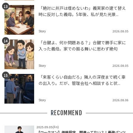
「絶対に井戸は埋めないわ」義実家の建て替え
時に反対した義母。5年後、私が見た光景...
Story
2026.08.05
「合鍵よ、何か問題ある？」合鍵で勝手に家に
入った義母。家での振る舞いに思わず絶句
Story
2026.08.05
「来客くらい自由だろ」隣人の深夜まで続く車
の出入り。だが、管理会社へ相談すると状...
Story
2026.08.06
RECOMMEND
2025.09.05(Fri)
【ワークマン】価格設定、間違ってない？！最強パンツ