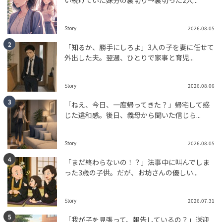
い続けていた妹分の裏切り→裏切った2人...
TREND（トレンド深堀）
STORY
tend Editorial Team
Story
2026.08.05
「知るか、勝手にしろよ」3人の子を妻に任せて
「娘ちゃんセンスあるなぁ」娘がまさかの自作！段ボー
ルから生まれた「メロンPC」その可愛すぎる発想に脱帽
外出した夫。翌週、ひとりで家事と育児...
未分類
tend Editorial Team
Story
2026.08.06
「ねえ、今日、一度帰ってきた？」帰宅して感
投稿主「幻のお菓子と言っても過言ではない」スミレの
じた違和感。後日、義母から聞いた信じら...
砂糖漬けの幻想的な美しさにSNSで反響相次ぐ！
未分類
tend Editorial Team
Story
2026.08.05
「まだ終わらないの！？」法事中に叫んでしま
った3歳の子供。だが、お坊さんの優しい...
Story
2026.07.31
「我が子を見張って、報告しているの？」送迎