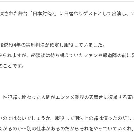
演された舞台「日本対俺2」に日替わりゲストとして出演し、20
。
の後懲役4年の実刑判決が確定し服役していました。
みられますが、終演後は待ち構えていたファンや報道陣の前に
のことです。
、性犯罪に関わった人間がエンタメ業界の表舞台に復帰する事
いのではないでしょうか。服役して刑法上の罪は償ったのだし
たがるのか…別の仕事があるのだからそれをやっていていくれ