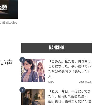
y 
GliaStudios
RANKING
い声
「ごめん。私たち、付き合う
ことになった」慕い続けてい
た妹分の裏切り→裏切った2
人...
Story
2026.08.05
「ねえ、今日、一度帰ってき
た？」帰宅して感じた違和
感。後日、義母から聞いた信