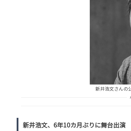
新井浩文さんの公式
新井浩文、6年10カ月ぶりに舞台出演