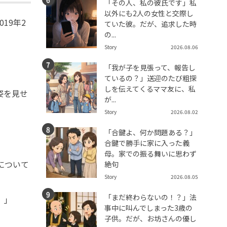
「その人、私の彼氏です」私
以外にも2人の女性と交際し
19年2
ていた彼。だが、追求した時
の...
Story
2026.08.06
「我が子を見張って、報告し
ているの？」送迎のたび粗探
しを伝えてくるママ友に、私
姿を見せ
が...
Story
2026.08.02
「合鍵よ、何か問題ある？」
合鍵で勝手に家に入った義
母。家での振る舞いに思わず
について
絶句
Story
2026.08.05
「まだ終わらないの！？」法
。」
事中に叫んでしまった3歳の
」
子供。だが、お坊さんの優し