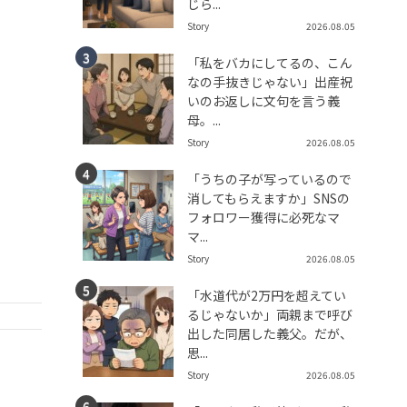
じら...
Story
2026.08.05
「私をバカにしてるの、こん
なの手抜きじゃない」出産祝
いのお返しに文句を言う義
母。...
Story
2026.08.05
「うちの子が写っているので
消してもらえますか」SNSの
フォロワー獲得に必死なマ
マ...
Story
2026.08.05
「水道代が2万円を超えてい
るじゃないか」両親まで呼び
出した同居した義父。だが、
思...
Story
2026.08.05