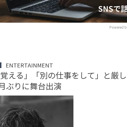
Powered b
M
u
t
ENTERTAINMENT
e
を覚える」「別の仕事をして」と厳し
カ月ぶりに舞台出演