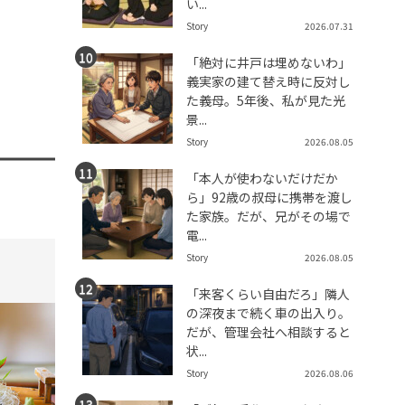
い...
Story
2026.07.31
「絶対に井戸は埋めないわ」
義実家の建て替え時に反対し
た義母。5年後、私が見た光
景...
Story
2026.08.05
「本人が使わないだけだか
ら」92歳の叔母に携帯を渡し
た家族。だが、兄がその場で
電...
Story
2026.08.05
tend Editorial Team
t
「来客くらい自由だろ」隣人
の深夜まで続く車の出入り。
だが、管理会社へ相談すると
状...
Story
2026.08.06