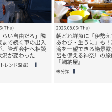
06(Thu)
2026.08.06(Thu)
くらい自由だろ」隣
朝どれ鮮魚に「伊勢え
夜まで続く車の出入
あわび・生うに」も！
が、管理会社へ相談
湾を一望できる絶景露
状況が変わった
呂も備える神奈川の旅
『鯛納屋』
（トレンド深堀）
未分類