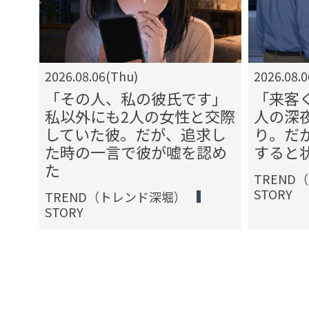
2026.08.06(Thu)
2026.08.
か
「その人、私の彼氏です」
「来客
クし
私以外にも2人の女性と交際
人の深
を続
していた彼。だが、追求し
り。だ
た時の一言で彼が嘘を認め
すると
た
TREND
STORY
TREND（トレンド深堀）
STORY