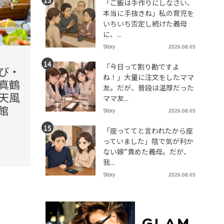
「ご飯は手作りにしなさい、
本当に手抜きね」私の育児を
いちいち否定し続けた義母
に、...
Story
2026.08.05
2026.08.06(Thu)
2026.08
「今日って割り勘ですよ
び・
【ホテル怪談】「どんな部
【ハ
ね！」大量に注文をしたママ
真鶴
屋でも構いません」古い旅
モン』
友。だが、普段は温厚だった
天風
館で灯りを消すと、襖に浮
前回は
ママ友...
館
かんだ女の影
転売
Story
2026.08.05
方法
TREND（トレンド深堀）
「座っててと言われたから座
STORY
っていました」陰で気が利か
未分類
ない嫁”責めた義母。だが、
我...
Story
2026.08.05