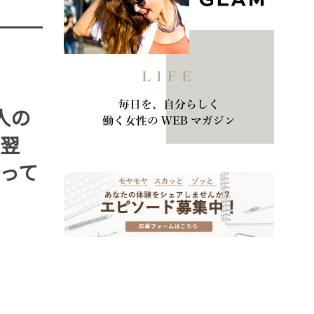
人の
翌
って