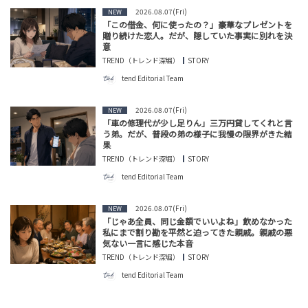
2026.08.07(Fri)
NEW
「この借金、何に使ったの？」豪華なプレゼントを
贈り続けた恋人。だが、隠していた事実に別れを決
意
TREND（トレンド深堀）
STORY
tend Editorial Team
2026.08.07(Fri)
NEW
「車の修理代が少し足りん」三万円貸してくれと言
う弟。だが、普段の弟の様子に我慢の限界がきた結
果
TREND（トレンド深堀）
STORY
tend Editorial Team
2026.08.07(Fri)
NEW
「じゃあ全員、同じ金額でいいよね」飲めなかった
私にまで割り勘を平然と迫ってきた親戚。親戚の悪
気ない一言に感じた本音
TREND（トレンド深堀）
STORY
tend Editorial Team