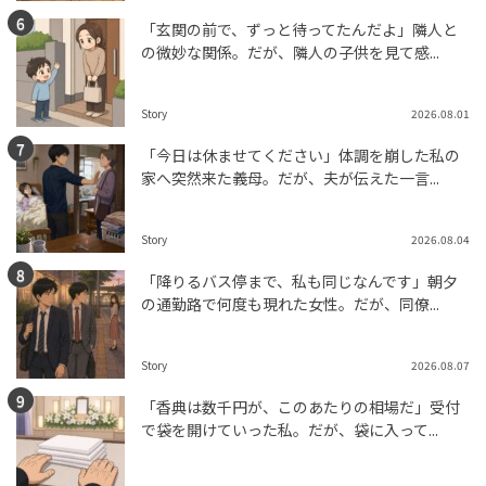
「玄関の前で、ずっと待ってたんだよ」隣人と
の微妙な関係。だが、隣人の子供を見て感...
Story
2026.08.01
「今日は休ませてください」体調を崩した私の
家へ突然来た義母。だが、夫が伝えた一言...
Story
2026.08.04
「降りるバス停まで、私も同じなんです」朝夕
の通勤路で何度も現れた女性。だが、同僚...
Story
2026.08.07
「香典は数千円が、このあたりの相場だ」受付
で袋を開けていった私。だが、袋に入って...