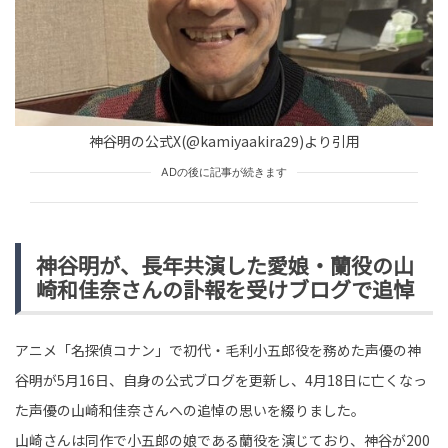
TREND（トレンド深堀）
SELF
tend Editorial Team
「たった1ヶ月で凄すぎる・・」と驚きの声！『ＤＯＷＮ
ＴＯＷＮ＋』、20日で会員50万人突破！
HUMAN（話題の人）
ENTERTAINMENT
神谷明の公式X(@kamiyaakira29)より引用
tend Editorial Team
ADの後に記事が続きます
「全く思わない」「それは流石にないな」とツッコミの
声殺到。楽しんご、ホテル予約時の宿泊日数の認識を巡
って不満を吐露
神谷明が、長年共演した愛娘・蘭役の山
HUMAN（話題の人）
ENTERTAINMENT
崎和佳奈さんの訃報を受けブログで追悼
tend Editorial Team
アニメ「名探偵コナン」で初代・毛利小五郎役を務めた声優の神
谷明が5月16日、自身の公式ブログを更新し、4月18日に亡くなっ
た声優の山崎和佳奈さんへの追悼の思いを綴りました。
山崎さんは同作で小五郎の娘である蘭役を演じており、神谷が200