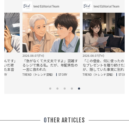
tend Editorial Team
tend Editorial Team
2026.08.07(Fri)
2026.08.07(Fri)
」
「急がなくて大丈夫ですよ」混雑す
「この借金、何に使ったの？」豪華
るレジで焦る私。だが、年配男性の
なプレゼントを贈り続けた恋人。だ
一言に救われた
が、隠していた事実に別れを決意
TREND（トレンド深堀）
STORY
TREND（トレンド深堀）
STORY
OTHER ARTICLES