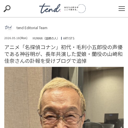
S
S
E
E
A
A
R
R
C
C
tend Editorial Team
H
H
2026.05.18(Mon)
HUMAN（話題の人）
ARTISTS
TIE-UP
お出かけ
original
RECOMMED
editor
アニメ「名探偵コナン」初代・毛利小五郎役の声優
である神谷明が、長年共演した愛娘・蘭役の山崎和
trill
nordot
RECOMMEND
ARENA
TOP
佳奈さんの訃報を受けブログで追悼
あなたはどのタイプ？レストランで注文が通ってないと
言われた時の反応から、あなたの性格を探る【心理テス
ト】