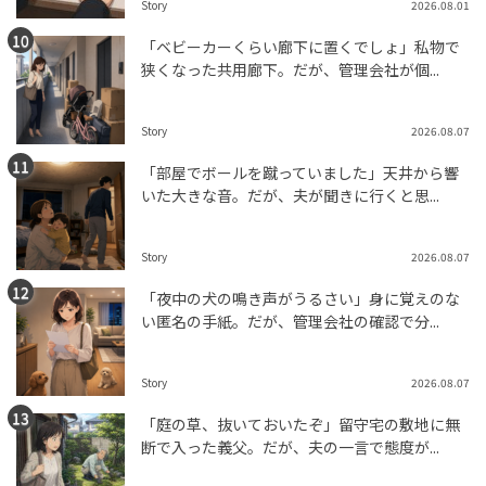
Story
2026.08.01
「ベビーカーくらい廊下に置くでしょ」私物で
狭くなった共用廊下。だが、管理会社が個...
Story
2026.08.07
「部屋でボールを蹴っていました」天井から響
いた大きな音。だが、夫が聞きに行くと思...
Story
2026.08.07
「夜中の犬の鳴き声がうるさい」身に覚えのな
い匿名の手紙。だが、管理会社の確認で分...
Story
2026.08.07
「庭の草、抜いておいたぞ」留守宅の敷地に無
断で入った義父。だが、夫の一言で態度が...