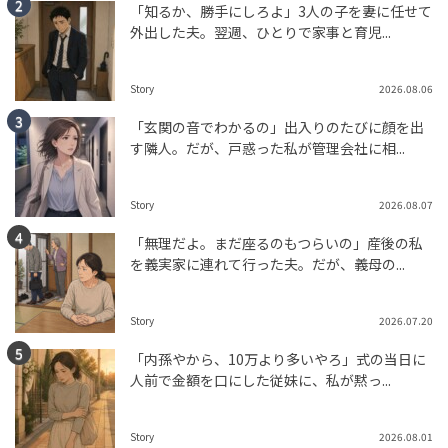
「知るか、勝手にしろよ」3人の子を妻に任せて
外出した夫。翌週、ひとりで家事と育児...
Story
2026.08.06
「玄関の音でわかるの」出入りのたびに顔を出
す隣人。だが、戸惑った私が管理会社に相...
Story
2026.08.07
「無理だよ。まだ座るのもつらいの」産後の私
を義実家に連れて行った夫。だが、義母の...
Story
2026.07.20
「内孫やから、10万より多いやろ」式の当日に
人前で金額を口にした従妹に、私が黙っ...
Story
2026.08.01