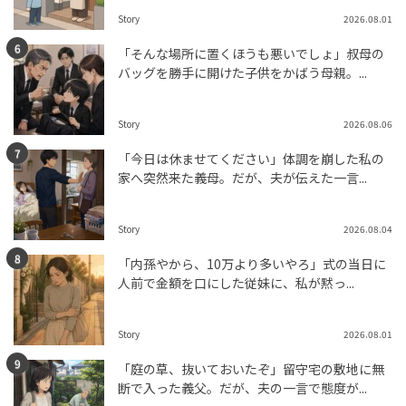
Story
2026.08.01
「そんな場所に置くほうも悪いでしょ」叔母の
バッグを勝手に開けた子供をかばう母親。...
Story
2026.08.06
「今日は休ませてください」体調を崩した私の
家へ突然来た義母。だが、夫が伝えた一言...
Story
2026.08.04
「内孫やから、10万より多いやろ」式の当日に
人前で金額を口にした従妹に、私が黙っ...
Story
2026.08.01
「庭の草、抜いておいたぞ」留守宅の敷地に無
断で入った義父。だが、夫の一言で態度が...