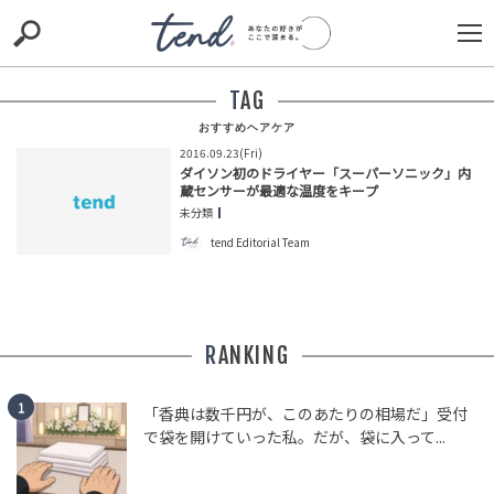
S
S
E
E
A
A
R
R
TAG
C
C
H
H
おすすめヘアケア
2016.09.23(Fri)
TIE-UP
お出かけ
original
RECOMMED
editor
ダイソン初のドライヤー「スーパーソニック」内
蔵センサーが最適な温度をキープ
trill
nordot
RECOMMEND
ARENA
TOP
未分類
tend Editorial Team
RANKING
「香典は数千円が、このあたりの相場だ」受付
で袋を開けていった私。だが、袋に入って...
「無意味な法案になったね」とSNSで厳しい声も。自民
党、国旗損壊罪の動画配信処罰を削除し法案修正へ
HUMAN（話題の人）
LEADERS