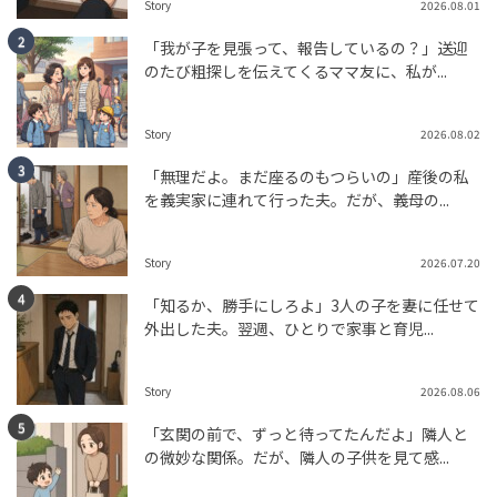
Story
2026.08.01
tend Editorial Team
「我が子を見張って、報告しているの？」送迎
のたび粗探しを伝えてくるママ友に、私が...
【面白写真】ファミリーマートのモバイルバッテリーの
写真が話題に！独特な写真付きのバッテリーに「ファミ
マの守り神になってそ...
Story
2026.08.02
SNS BUZZ（SNSで話題）
PEOPLE
「無理だよ。まだ座るのもつらいの」産後の私
tend Editorial Team
を義実家に連れて行った夫。だが、義母の...
「あいつがマジでむかつく！」深夜のベランダで大声で
Story
2026.07.20
通話する隣人。直接文句を言わずに一発で黙らせた方法
とは
「知るか、勝手にしろよ」3人の子を妻に任せて
TREND（トレンド深堀）
STORY
外出した夫。翌週、ひとりで家事と育児...
tend Editorial Team
Story
2026.08.06
「玄関の前で、ずっと待ってたんだよ」隣人と
の微妙な関係。だが、隣人の子供を見て感...