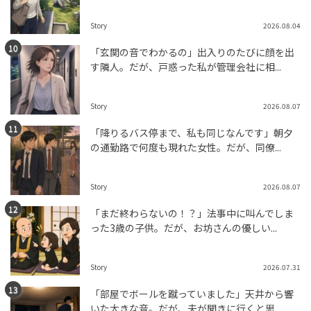
Story
2026.08.04
「玄関の音でわかるの」出入りのたびに顔を出
す隣人。だが、戸惑った私が管理会社に相...
Story
2026.08.07
「降りるバス停まで、私も同じなんです」朝夕
の通勤路で何度も現れた女性。だが、同僚...
Story
2026.08.07
「まだ終わらないの！？」法事中に叫んでしま
った3歳の子供。だが、お坊さんの優しい...
Story
2026.07.31
「部屋でボールを蹴っていました」天井から響
いた大きな音。だが、夫が聞きに行くと思...