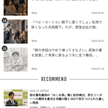
Story
2026.08.07
「ベビーカーくらい廊下に置くでしょ」私物で
狭くなった共用廊下。だが、管理会社が個...
Story
2026.08.07
「嫁の世話はやめて帰ってきなさい」産後の妻
を放置して実家に戻るよう夫に言う義母。...
Story
2026.07.25
RECOMMEND
2025.12.18(Thu)
鈴木憲和農相の「おこめ券」案に批判噴出、若きリーダ
ーへの期待を裏切る世襲の壁とSNSで突きつけられた厳し
い現実
HUMAN（話題の人）
LEADERS