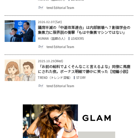
tend Editorial Team
2026.02.07(Sat)
議席半減の「中道改革連合」は内部崩壊へ？創価学会の
集票力に限界説の衝撃「もはや集票マシンではない」
HUMAN（話題の人）
LEADERS
tend Editorial Team
2025.10.29(Wed)
「お前の給料でよくそんなこと言えるよな」同僚に馬鹿
にされた夜。ボーナス明細で静かに笑った【短編小説】
TREND（トレンド深堀）
STORY
tend Editorial Team