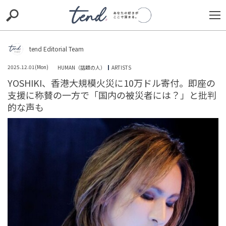
S
S
E
E
A
A
R
R
C
C
tend Editorial Team
H
H
2025.12.01(Mon)
HUMAN（話題の人）
ARTISTS
TIE-UP
お出かけ
original
RECOMMED
editor
YOSHIKI、香港大規模火災に10万ドル寄付。即座の
支援に称賛の一方で「国内の被災者には？」と批判
trill
nordot
RECOMMEND
ARENA
TOP
的な声も
「ファンがするのはやはり違う」「積極的に言って欲し
い」とSNSでは共感の声。サカナクション・山口一郎がラ
ジオの違法転載に...