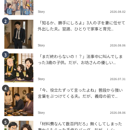
Story
2026.08.02
「知るか、勝手にしろよ」3人の子を妻に任せて
外出した夫。翌週、ひとりで家事と育児...
Story
2026.08.06
「まだ終わらないの！？」法事中に叫んでしま
った3歳の子供。だが、お坊さんの優しい...
Story
2026.07.31
「今、役立たずって言ったよね」普段から強い
言葉をぶつけてくる夫。だが、義母の前で...
Story
2026.08.06
「材料費なんて数百円だろ」無くしてしまった
妻からもらった手作りバッグ。だが、レシ...