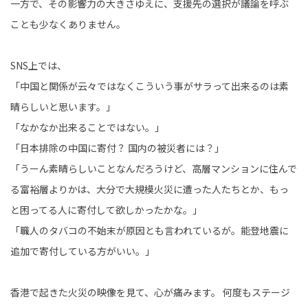
一方で、その影響力の大きさゆえに、支援先の選択が議論を呼ぶ
ことも少なくありません。
SNS上では、
「中国と関係が云々ではなくこういう事がサラって出来るのは素
晴らしいと思います。」
「
なかなか出来ることではない。
」
「
日本排除の中国に寄付？ 国内の被災者には？
」
「うーん素晴らしいことなんだろうけど、高層マンションに住んで
る富裕層よりかは、大分で大規模火災に遭った人たちとか、もっ
と困ってる人に寄付して欲しかったかな。」
「職人のタバコの不始末が原因とも言われているが。能登地震に
追加で寄付している方がいい。」
香港で起きた火災の映像を見て、心が痛みます。 何度もステージ