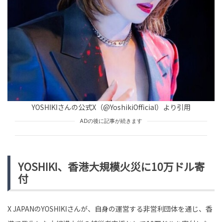
HUMAN（話題の人）
ARTISTS
tend Editorial Team
「期待してるよ！」と言いながら雑務を押し付ける上
司。だが、徹夜で仕上げた私の提案内容で上司の態度が
一変
TREND（トレンド深堀）
STORY
tend Editorial Team
YOSHIKIさんの公式X（@YoshikiOfficial）より引用
「会社の備品を置いてるだけ」と言う夫。しかし、開け
ADの後に記事が続きます
た物置に義母の古い服とアルバムが入っていたワケ
TREND（トレンド深堀）
STORY
tend Editorial Team
YOSHIKI、香港大規模火災に10万ドル寄
付
X JAPANのYOSHIKIさんが、自身の運営する非営利団体を通じ、香