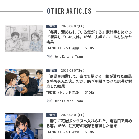
OTHER ARTICLES
2026.08.07(Fri)
NEW
「毎月、責められている気がする」家計簿をめぐっ
て衝突していた夫婦。だが、夫婦でルールを決めた
結果
TREND（トレンド深堀）
STORY
tend Editorial Team
2026.08.07(Fri)
NEW
「商品を用意して、家まで届けろ」箱が潰れた商品
を持ち込んだ客。だが、騒ぎを聞きつけた店長が対
応した結果
TREND（トレンド深堀）
STORY
tend Editorial Team
2026.08.07(Fri)
NEW
「勝手に宅配ボックスへ入れられた」電話口で責め
る客。だが、注文時の記録を確認した結果
TREND（トレンド深堀）
STORY