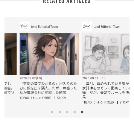
RELATED ARTICLES
tend Editorial Team
tend Editorial Team
2026.08.07(Fri)
2026.08.07(Fri)
2
「玄関の音でわかるの」出入りのた
「毎月、責められている気がする」
。
びに顔を出す隣人。だが、戸惑った
家計簿をめぐって衝突していた夫
状
私が管理会社に相談した結果
婦。だが、夫婦でルールを決めた結
果
TREND（トレンド深堀）
STORY
TREND（トレンド深堀）
STORY
T