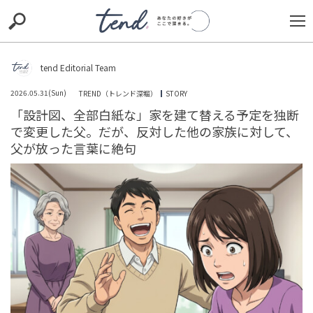
S
S
E
E
A
A
R
R
C
C
tend Editorial Team
H
H
2026.05.31(Sun)
TREND（トレンド深堀）
STORY
TIE-UP
お出かけ
original
RECOMMED
editor
「設計図、全部白紙な」家を建て替える予定を独断
で変更した父。だが、反対した他の家族に対して、
trill
nordot
RECOMMEND
ARENA
TOP
父が放った言葉に絶句
広島東洋カープ・松山竜平選手と田中広輔選手が今季限
りで退団へ。ファンからは「悲しくて淋しくてたまりま
せん」と惜しむ声も