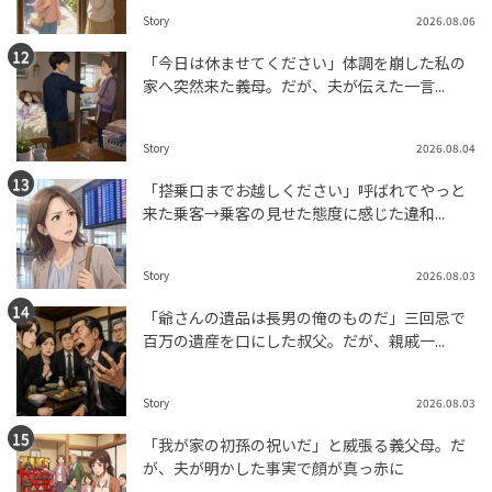
Story
2026.08.06
「今日は休ませてください」体調を崩した私の
家へ突然来た義母。だが、夫が伝えた一言...
Story
2026.08.04
「搭乗口までお越しください」呼ばれてやっと
来た乗客→乗客の見せた態度に感じた違和...
Story
2026.08.03
「爺さんの遺品は長男の俺のものだ」三回忌で
百万の遺産を口にした叔父。だが、親戚一...
Story
2026.08.03
「我が家の初孫の祝いだ」と威張る義父母。だ
が、夫が明かした事実で顔が真っ赤に