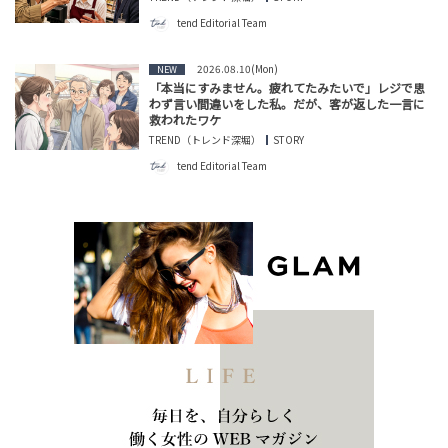
tend Editorial Team
2026.08.10(Mon)
NEW
「本当にすみません。疲れてたみたいで」レジで思
わず言い間違いをした私。だが、客が返した一言に
救われたワケ
TREND（トレンド深堀）
STORY
tend Editorial Team