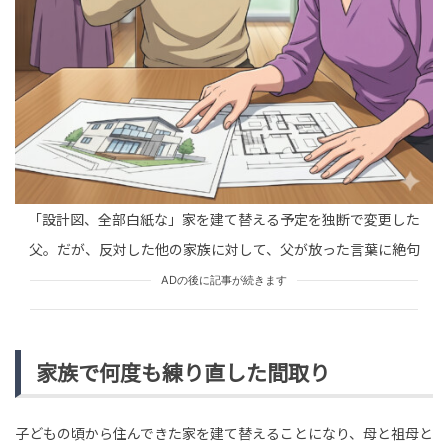
HUMAN（話題の人）
ENTERTAINMENT
tend Editorial Team
「今週の予定は母さんに聞く」何でも義母に聞く新婚の
夫。だが、義母の言葉で夫の態度が一変
TREND（トレンド深堀）
STORY
tend Editorial Team
「設計図、全部白紙な」家を建て替える予定を独断で変更した
フリーアナ・笠井信輔、右目が突然開かなくなる…がん
再発を疑うも、診断された『本当の病名』とは。ファン
父。だが、反対した他の家族に対して、父が放った言葉に絶句
からは「とにかくお大...
HUMAN（話題の人）
ENTERTAINMENT
ADの後に記事が続きます
tend Editorial Team
家族で何度も練り直した間取り
子どもの頃から住んできた家を建て替えることになり、母と祖母と