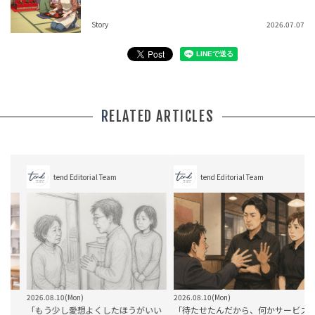
Story
2026.07.07
RELATED ARTICLES
tend Editorial Team
tend Editorial Team
2026.08.10(Mon)
2026.08.10(Mon)
2
」
「もう少し愛想よくしたほうがいい
「待たせたんだから、何かサービス