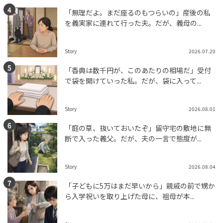
「無理だよ。まだ座るのもつらいの」産後の私
を義実家に連れて行った夫。だが、義母の...
Story
2026.07.20
「香典は数千円が、このあたりの相場だ」受付
で袋を開けていった私。だが、袋に入って...
Story
2026.08.01
「庭の草、抜いておいたぞ」留守宅の敷地に無
断で入った義父。だが、夫の一言で態度が...
Story
2026.08.04
「子どもに5万はまだ早いから」親戚の前で甥か
ら入学祝いを取り上げた母に、祖母が本...