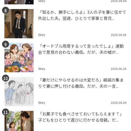
Story
2026.08.04
「知るか、勝手にしろよ」3人の子を妻に任せて
外出した夫。翌週、ひとりで家事と育児...
Story
2026.08.06
「オードブル用意するって言ったでしょ」運動
会で意見の合わない義母。だが、夫の嘘が...
Story
2026.06.26
「妻だけにやらせるのは大変だろ」親戚の集ま
りで妻に押し付ける義母。だが、夫の一言...
Story
2026.08.04
「お菓子でも食べさせておいてもらえます？」
子どもをひとりで遊びに行かせる母親。だ...