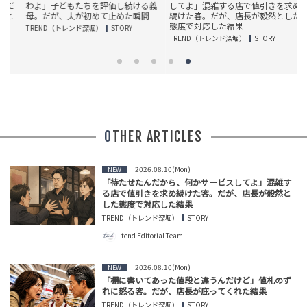
だ
わよ」子どもたちを評価し続ける義
してよ」混雑する店で値引きを求め
と
母。だが、夫が初めて止めた瞬間
続けた客。だが、店長が毅然とした
態度で対応した結果
TREND（トレンド深堀）
STORY
T
TREND（トレンド深堀）
STORY
OTHER ARTICLES
2026.08.10(Mon)
NEW
「待たせたんだから、何かサービスしてよ」混雑す
る店で値引きを求め続けた客。だが、店長が毅然と
した態度で対応した結果
TREND（トレンド深堀）
STORY
tend Editorial Team
2026.08.10(Mon)
NEW
「棚に書いてあった値段と違うんだけど」値札のず
れに怒る客。だが、店長が庇ってくれた結果
TREND（トレンド深堀）
STORY