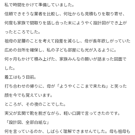
私で時間をかけて準備していました。
信頼できそうな業者を比較し、何社からも見積もりを取り寄せ、
何度も家族で間取りを話し合った末にようやく設計図ができ上が
ったところでした。
祖母の足腰のことを考えて段差を減らし、母が長年欲しがっていた
広めの台所を確保し、私の子ども部屋にも光が入るように。
何ヶ月もかけて積み上げた、家族みんなの願いが詰まった図面で
した。
着工はもう目前。
打ち合わせの帰りに、母が「ようやくここまで来たね」と笑った
顔を今でも覚えています。
ところが、その夜のことでした。
実父が玄関で靴を脱ぎながら、軽い口調で言ってきたのです。
「設計図、全部白紙な」
何を言っているのか、しばらく理解できませんでした。母も祖母も