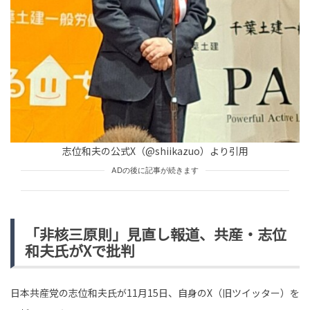
未分類
tend Editorial Team
「子を放り出して遊ぶなんて信じられない」妻が子供を
預けたことが許せない叔母。夫との扱いの差に絶句
TREND（トレンド深堀）
STORY
tend Editorial Team
志位和夫の公式X（@shiikazuo）より引用
「なんだこの可愛い大臣」「もう！好き」「連続で何回
も観ました」と好意的な声。小野田紀美大臣、Xで投稿し
ADの後に記事が続きます
たすべり台を滑る動...
HUMAN（話題の人）
LEADERS
tend Editorial Team
「非核三原則」見直し報道、共産・志位
和夫氏がXで批判
日本共産党の志位和夫氏が11月15日、自身のX（旧ツイッター）を