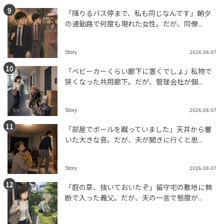
「降りるバス停まで、私も同じなんです」朝夕
の通勤路で何度も現れた女性。だが、同僚...
Story
2026.08.07
「ベビーカーくらい廊下に置くでしょ」私物で
狭くなった共用廊下。だが、管理会社が個...
Story
2026.08.07
「部屋でボールを蹴っていました」天井から響
いた大きな音。だが、夫が聞きに行くと思...
Story
2026.08.07
「庭の草、抜いておいたぞ」留守宅の敷地に無
断で入った義父。だが、夫の一言で態度が...