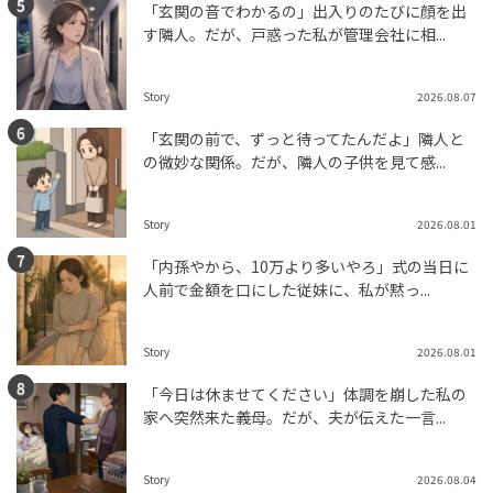
「玄関の音でわかるの」出入りのたびに顔を出
す隣人。だが、戸惑った私が管理会社に相...
Story
2026.08.07
「玄関の前で、ずっと待ってたんだよ」隣人と
の微妙な関係。だが、隣人の子供を見て感...
Story
2026.08.01
「内孫やから、10万より多いやろ」式の当日に
人前で金額を口にした従妹に、私が黙っ...
Story
2026.08.01
「今日は休ませてください」体調を崩した私の
家へ突然来た義母。だが、夫が伝えた一言...
Story
2026.08.04