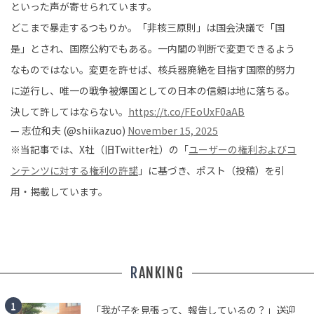
といった声が寄せられています。
どこまで暴走するつもりか。「非核三原則」は国会決議で「国
是」とされ、国際公約でもある。一内閣の判断で変更できるよう
なものではない。変更を許せば、核兵器廃絶を目指す国際的努力
に逆行し、唯一の戦争被爆国としての日本の信頼は地に落ちる。
決して許してはならない。
https://t.co/FEoUxF0aAB
— 志位和夫 (@shiikazuo)
November 15, 2025
※当記事では、X社（旧Twitter社）の「
ユーザーの権利およびコ
ンテンツに対する権利の許諾
」に基づき、ポスト（投稿）を引
用・掲載しています。
RANKING
「我が子を見張って、報告しているの？」送迎