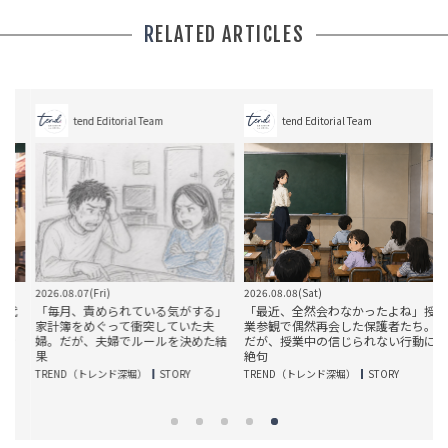
RELATED ARTICLES
tend Editorial Team
tend Editorial Team
2026.08.07(Fri)
2026.08.08(Sat)
2
代
「毎月、責められている気がする」
「最近、全然会わなかったよね」授
家計簿をめぐって衝突していた夫
業参観で偶然再会した保護者たち。
き
婦。だが、夫婦でルールを決めた結
だが、授業中の信じられない行動に
果
絶句
TREND（トレンド深堀）
STORY
TREND（トレンド深堀）
STORY
T