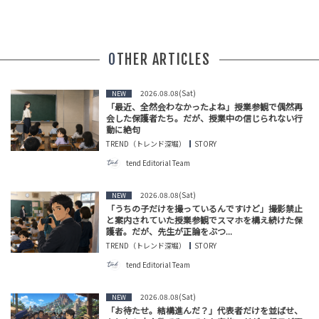
OTHER ARTICLES
2026.08.08(Sat)
NEW
「最近、全然会わなかったよね」授業参観で偶然再
会した保護者たち。だが、授業中の信じられない行
動に絶句
TREND（トレンド深堀）
STORY
tend Editorial Team
2026.08.08(Sat)
NEW
「うちの子だけを撮っているんですけど」撮影禁止
と案内されていた授業参観でスマホを構え続けた保
護者。だが、先生が正論をぶつ...
TREND（トレンド深堀）
STORY
tend Editorial Team
2026.08.08(Sat)
NEW
「お待たせ。結構進んだ？」代表者だけを並ばせ、