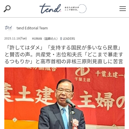
S
S
E
E
A
A
R
R
C
C
tend Editorial Team
H
H
2025.11.18(Tue)
HUMAN（話題の人）
LEADERS
TIE-UP
お出かけ
original
RECOMMED
editor
「許してはダメ」「支持する国民が多いなら民意」
と賛否の声。共産党・志位和夫氏「どこまで暴走す
trill
nordot
RECOMMEND
ARENA
TOP
るつもりか」と高市首相の非核三原則見直しに苦言
【謎の建築物】投稿主「またまたヤバいところに来
た。」まるで積み木のような建築物に「ここはどこ？」
と関心の声集まる