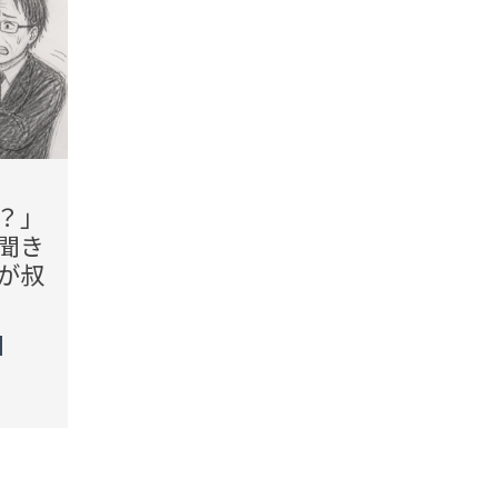
2026.08.08(Sat)
2026.08
？」
「転んだら危なくない？」
「お
聞き
旅館の朝食で料理を山盛り
ね」
が叔
にした客。結果、待ってい
を容
た自業自得の結末とは
スタ
況が
TREND（トレンド深堀）
STORY
TREN
STORY