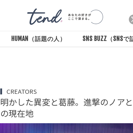
HUMAN（話題の人）
SNS BUZZ（SNS
Loaded
:
/
Unmute
100.00%
CREATORS
が明かした異変と葛藤。進撃のノア
まの現在地