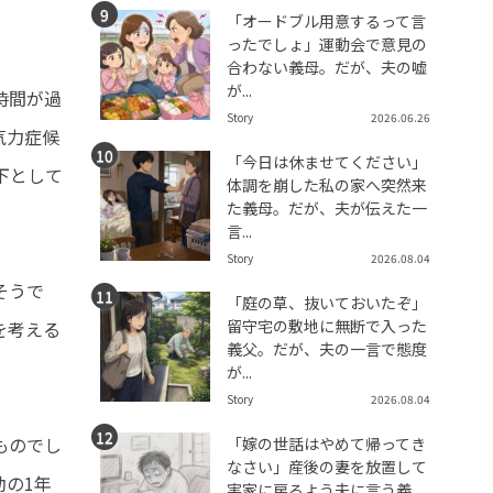
「オードブル用意するって言
ったでしょ」運動会で意見の
合わない義母。だが、夫の嘘
が...
時間が過
Story
2026.06.26
気力症候
「今日は休ませてください」
下として
体調を崩した私の家へ突然来
た義母。だが、夫が伝えた一
言...
Story
2026.08.04
そうで
「庭の草、抜いておいたぞ」
留守宅の敷地に無断で入った
を考える
義父。だが、夫の一言で態度
が...
Story
2026.08.04
ものでし
「嫁の世話はやめて帰ってき
なさい」産後の妻を放置して
動の1年
実家に戻るよう夫に言う義