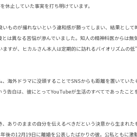
作を休止していた事実を打ち明けています。
良いものが撮れないという違和感が勝ってしまい、結果として
彼とは異なる苦悩が滲んでいました。知人の精神科医からは無
いますが、ヒカルさん本人は定期的に訪れるバイオリズムの低
ム、海外ドラマに没頭することでSNSからも距離を置いていた
う告白は、彼にとってYouTubeが生活のすべてであったこと
き、ありのままの自分を伝えるべきだという決意から生まれた
年後の12月19日に離婚を公表したばかりの彼。公私ともに激