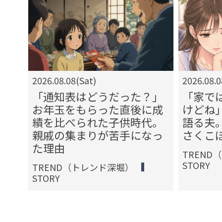
2026.08.08(Sat)
2026.08.0
まで
「通知表はどうだった？」
「家で
の一
お年玉をもらった直後に成
けどね
につ
績を比べられた子供時代。
語る夫
我慢
親戚の集まりが苦手になっ
さくこ
ち
た理由
TREND
STORY
TREND（トレンド深堀）
STORY