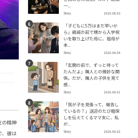
一...
Story
2026.08.03
「子どもに5万はまだ早いか
ら」親戚の前で甥から入学祝
いを取り上げた母に、祖母が
本...
Story
2026.08.04
「玄関の前で、ずっと待って
たんだよ」隣人との微妙な関
係。だが、隣人の子供を見て
感...
Story
2026.08.01
「我が子を見張って、報告し
ているの？」送迎のたび粗探
しを伝えてくるママ友に、私
在の精神
が...
Story
2026.08.02
で、彼は