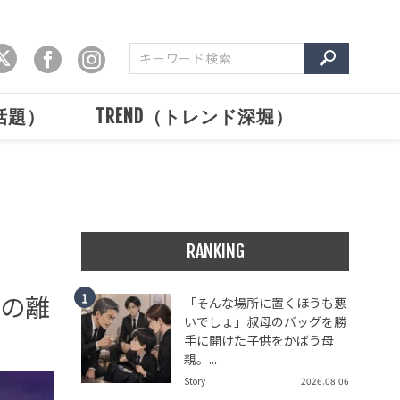
で話題）
TREND（トレンド深堀）
RANKING
との離
「そんな場所に置くほうも悪
いでしょ」叔母のバッグを勝
手に開けた子供をかばう母
親。...
Story
2026.08.06