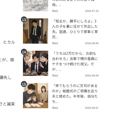
母。...
Story
2026.07.25
「知るか、勝手にしろよ」3
人の子を妻に任せて外出した
夫。翌週、ひとりで家事と育
児...
、ヒカル
Story
2026.08.06
「うちは2万だから、お前も
合わせろ」法事で甥の香典に
とが、視
ケチをつけ続けた叔父。だ
が、...
Story
2026.08.04
を優先し
「来てもらうのに文句がある
のか」結婚式のご祝儀を巡り
夫と揉めた。半年後、自分た
ち...
さと誠実
Story
2026.08.01