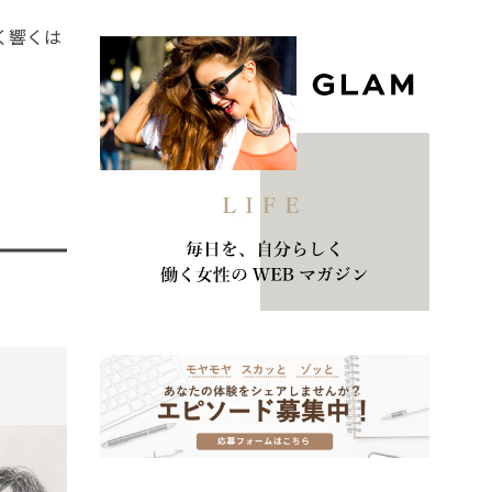
く響くは
tend Editorial Team
t