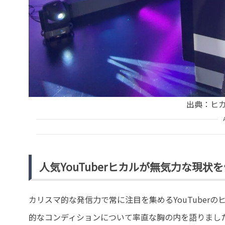
出典：ヒカル
人気YouTuberヒカルが無気力な現状
カリスマ的な発信力で常に注目を集めるYouTuber
的なコンディションについて率直な胸の内を語りまし