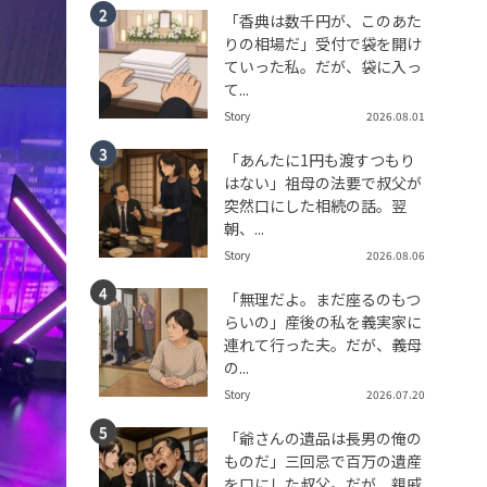
「香典は数千円が、このあた
りの相場だ」受付で袋を開け
ていった私。だが、袋に入っ
て...
Story
2026.08.01
「あんたに1円も渡すつもり
はない」祖母の法要で叔父が
突然口にした相続の話。翌
朝、...
Story
2026.08.06
「無理だよ。まだ座るのもつ
らいの」産後の私を義実家に
連れて行った夫。だが、義母
の...
Story
2026.07.20
「爺さんの遺品は長男の俺の
ものだ」三回忌で百万の遺産
を口にした叔父。だが、親戚