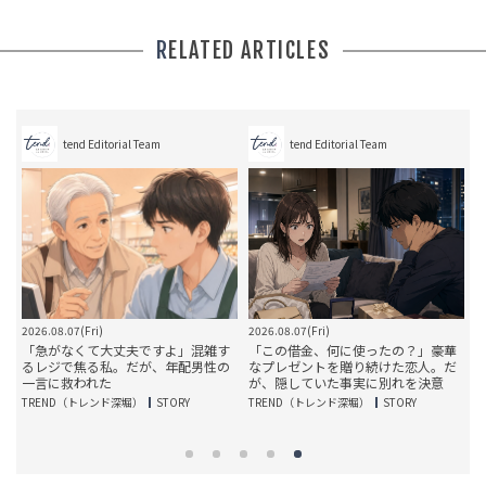
RELATED ARTICLES
tend Editorial Team
tend Editorial Team
2026.08.07(Fri)
2026.08.07(Fri)
20
」
「急がなくて大丈夫ですよ」混雑す
「この借金、何に使ったの？」豪華
るレジで焦る私。だが、年配男性の
なプレゼントを贈り続けた恋人。だ
一言に救われた
が、隠していた事実に別れを決意
TREND（トレンド深堀）
STORY
TREND（トレンド深堀）
STORY
T