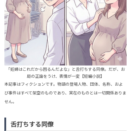
TREND（トレンド深堀）
STORY
tend Editorial Team
「人としてはアウト」「失った信用は二度と取り戻せな
い」と辛辣な声相次ぐ。馬淵優佳&瀬戸大也が離婚を報告
HUMAN（話題の人）
ENTERTAINMENT
tend Editorial Team
「開始3秒は早いて笑」「涙もろすぎ(笑)」と話題に。り
「妊婦はこれだから困るんだよな」と舌打ちする同僚。だが、お
くりゅうペアが現役引退発表会見を実施。木原龍一選手
が感極まり号泣
局の正論をうけ、表情が一変【短編小説】
HUMAN（話題の人）
ENTERTAINMENT
本記事はフィクションです。物語の登場人物、団体、名称、およ
tend Editorial Team
び事件はすべて架空のものであり、実在のものとは一切関係ありま
せん。
舌打ちする同僚