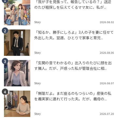
「我が子を見張って、報告しているの？」送迎
のたび粗探しを伝えてくるママ友に、私が...
Story
2026.08.02
「知るか、勝手にしろよ」3人の子を妻に任せて
外出した夫。翌週、ひとりで家事と育児...
Story
2026.08.06
「玄関の音でわかるの」出入りのたびに顔を出
す隣人。だが、戸惑った私が管理会社に相...
Story
2026.08.07
「無理だよ。まだ座るのもつらいの」産後の私
を義実家に連れて行った夫。だが、義母の...
Story
2026.07.20