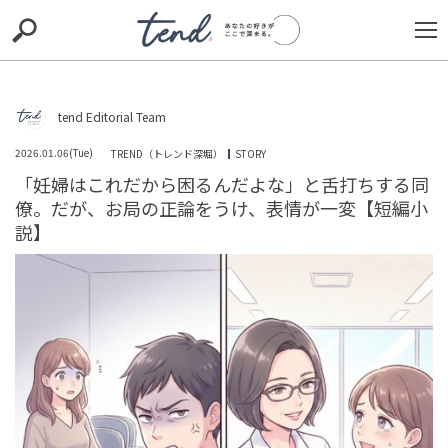
S
S
E
E
A
A
R
R
C
C
H
H
tend Editorial Team
Loaded
:
/
Unmute
100.00%
TIE-UP
お出かけ
original
RECOMMED
editor
2026.01.06(Tue)
TREND（トレンド深堀）
STORY
「妊婦はこれだから困るんだよな」と舌打ちする同
trill
nordot
RECOMMEND
ARENA
TOP
僚。だが、お局の正論をうけ、表情が一変【短編小
説】
「なぁ、俺たち付き合わない？」チャラい見た目をした
上司からの告白→断った私に待っていた、上司の最悪な
対応