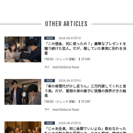
OTHER ARTICLES
2026.08.07(Fri)
NEW
「この借金、何に使ったの？」豪華なプレゼントを
贈り続けた恋人。だが、隠していた事実に別れを決
意
TREND（トレンド深堀）
STORY
tend Editorial Team
2026.08.07(Fri)
NEW
「車の修理代が少し足りん」三万円貸してくれと言
う弟。だが、普段の弟の様子に我慢の限界がきた結
果
TREND（トレンド深堀）
STORY
tend Editorial Team
2026.08.07(Fri)
NEW
「じゃあ全員、同じ金額でいいよね」飲めなかった