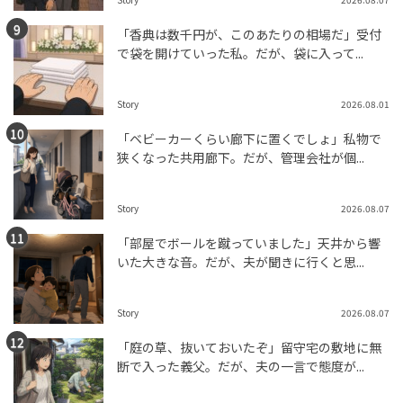
「香典は数千円が、このあたりの相場だ」受付
で袋を開けていった私。だが、袋に入って...
Story
2026.08.01
「ベビーカーくらい廊下に置くでしょ」私物で
狭くなった共用廊下。だが、管理会社が個...
Story
2026.08.07
「部屋でボールを蹴っていました」天井から響
いた大きな音。だが、夫が聞きに行くと思...
Story
2026.08.07
「庭の草、抜いておいたぞ」留守宅の敷地に無
断で入った義父。だが、夫の一言で態度が...