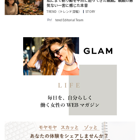
私にまで割り勘を平然と迫ってきた親戚。親戚の悪
気ない一言に感じた本音
TREND（トレンド深堀）
STORY
tend Editorial Team