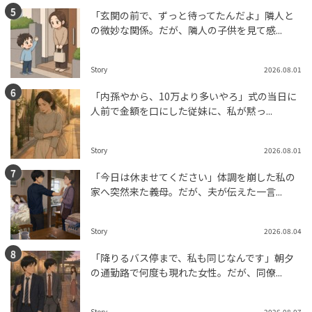
「玄関の前で、ずっと待ってたんだよ」隣人と
の微妙な関係。だが、隣人の子供を見て感...
Story
2026.08.01
「内孫やから、10万より多いやろ」式の当日に
人前で金額を口にした従妹に、私が黙っ...
Story
2026.08.01
「今日は休ませてください」体調を崩した私の
家へ突然来た義母。だが、夫が伝えた一言...
Story
2026.08.04
「降りるバス停まで、私も同じなんです」朝夕
の通勤路で何度も現れた女性。だが、同僚...
Story
2026.08.07