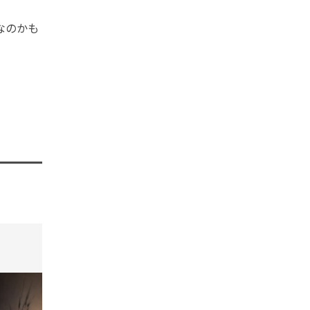
なのかも
tend Editorial Team
t