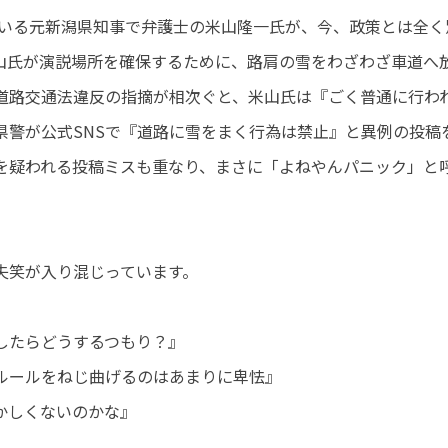
ている元新潟県知事で弁護士の米山隆一氏が、今、政策とは全く
山氏が演説場所を確保するために、路肩の雪をわざわざ車道へ
道路交通法違反の指摘が相次ぐと、米山氏は『ごく普通に行わ
県警が公式SNSで『道路に雪をまく行為は禁止』と異例の投稿
演を疑われる投稿ミスも重なり、まさに「よねやんパニック」と
失笑が入り混じっています。
したらどうするつもり？』
ルールをねじ曲げるのはあまりに卑怯』
かしくないのかな』