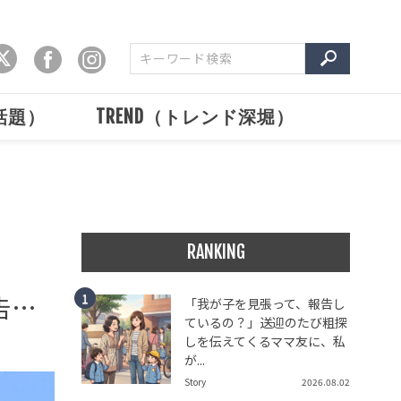
で話題）
TREND（トレンド深堀）
RANKING
告…
「我が子を見張って、報告し
ているの？」送迎のたび粗探
しを伝えてくるママ友に、私
が...
Story
2026.08.02