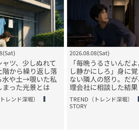
8(Sat)
2026.08.08(Sat)
シャツ、少しぬれて
「毎晩うるさいんだよ
上階から繰り返し落
し静かにしろ」身に覚
る水や土→覗いた私
ない隣人の怒り。だが
しまった光景とは
理会社に相談した結果
（トレンド深堀）
TREND（トレンド深堀）
STORY