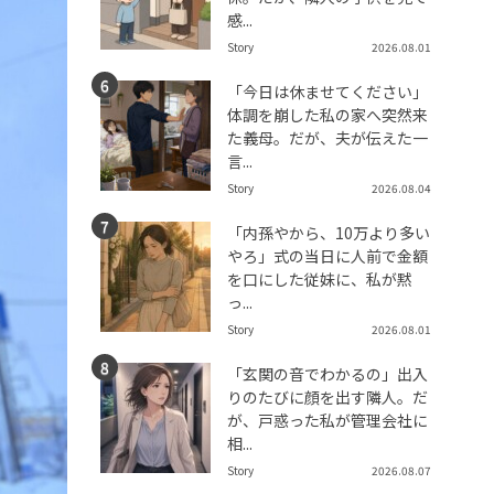
感...
Story
2026.08.01
「今日は休ませてください」
体調を崩した私の家へ突然来
た義母。だが、夫が伝えた一
言...
Story
2026.08.04
「内孫やから、10万より多い
やろ」式の当日に人前で金額
を口にした従妹に、私が黙
っ...
Story
2026.08.01
「玄関の音でわかるの」出入
りのたびに顔を出す隣人。だ
が、戸惑った私が管理会社に
相...
Story
2026.08.07