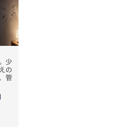
2026.08.08(Sat)
2026.08
。少
「焼き魚を頼んだと思うん
「先
えの
だけど」混雑するランチタ
飲販
、管
イムに注文を間違えた私。
する
だが、客の対応に救われた
わず
瞬間
TREN
STORY
TREND（トレンド深堀）
STORY