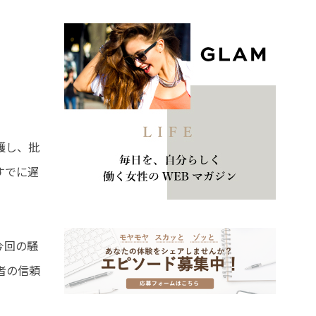
護し、批
すでに遅
今回の騒
者の信頼