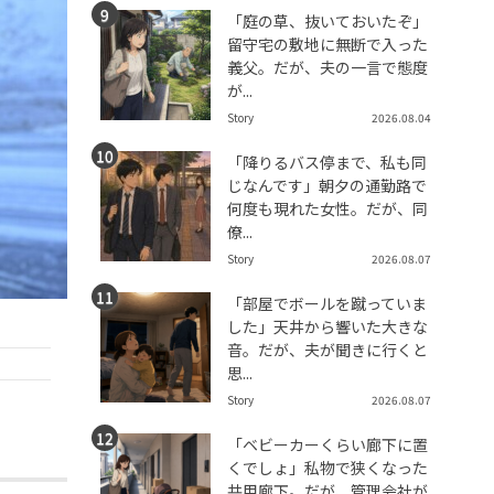
「庭の草、抜いておいたぞ」
留守宅の敷地に無断で入った
義父。だが、夫の一言で態度
が...
Story
2026.08.04
「降りるバス停まで、私も同
じなんです」朝夕の通勤路で
何度も現れた女性。だが、同
僚...
Story
2026.08.07
「部屋でボールを蹴っていま
した」天井から響いた大きな
音。だが、夫が聞きに行くと
思...
Story
2026.08.07
「ベビーカーくらい廊下に置
くでしょ」私物で狭くなった
共用廊下。だが、管理会社が