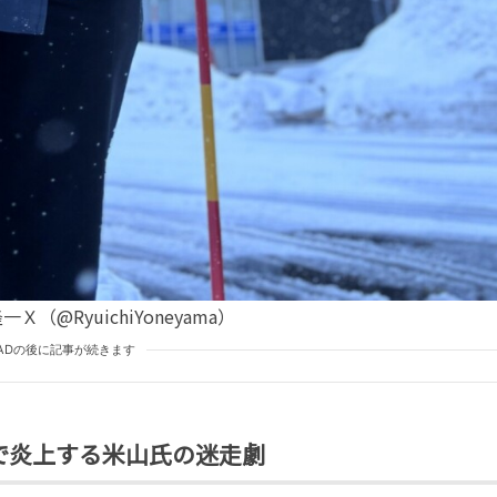
Ｘ（@RyuichiYoneyama）
ADの後に記事が続きます
で炎上する米山氏の迷走劇