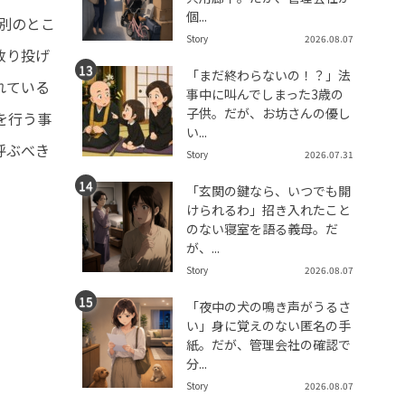
個...
別のとこ
Story
2026.08.07
放り投げ
「まだ終わらないの！？」法
れている
事中に叫んでしまった3歳の
子供。だが、お坊さんの優し
を行う事
い...
呼ぶべき
Story
2026.07.31
「玄関の鍵なら、いつでも開
けられるわ」招き入れたこと
のない寝室を語る義母。だ
が、...
Story
2026.08.07
「夜中の犬の鳴き声がうるさ
い」身に覚えのない匿名の手
紙。だが、管理会社の確認で
分...
Story
2026.08.07