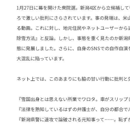
1月27日に幕を開けた衆院選。新潟4区から立候補し
ろで激しい批判にさらされています。事の発端は、米
る動画。これに対し、地元住民やネットユーザーから
除雪方法』と反論。しかし、事態を重く見たのか新潟
態に発展しました。さらに、自身のSNSでの自作自
大混乱に陥っています。
ネット上では、このあまりにも脇の甘い行動に批判と
『雪国出身とは思えない所業でワロタ。車がスリップ
『法律を熟知しているはずの弁護士が、自分の都合で
『新潟県警に速攻で論破される元知事って……。恥ず