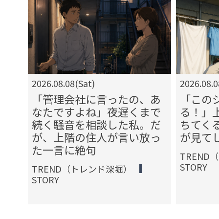
2026.08.08(Sat)
2026.08.0
「管理会社に言ったの、あ
「この
ば
なたですよね」夜遅くまで
る！」
入っ
続く騒音を相談した私。だ
ちてく
員が
が、上階の住人が言い放っ
が見て
た一言に絶句
TREND
STORY
TREND（トレンド深堀）
STORY