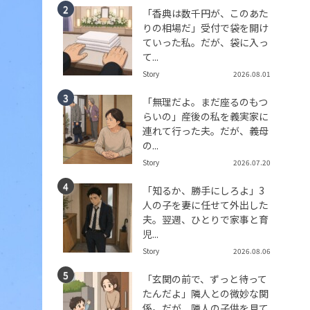
「香典は数千円が、このあた
りの相場だ」受付で袋を開け
ていった私。だが、袋に入っ
て...
Story
2026.08.01
「無理だよ。まだ座るのもつ
らいの」産後の私を義実家に
連れて行った夫。だが、義母
の...
Story
2026.07.20
「知るか、勝手にしろよ」3
人の子を妻に任せて外出した
夫。翌週、ひとりで家事と育
児...
Story
2026.08.06
「玄関の前で、ずっと待って
たんだよ」隣人との微妙な関
係。だが、隣人の子供を見て