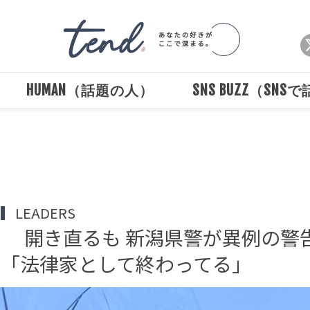
HUMAN（話題の人）
SNS BUZZ（SNS
Loaded
:
/
Unmute
100.00%
LEADERS
 開き直るも 新潟県警が異例の警
「法律家として終わってる」