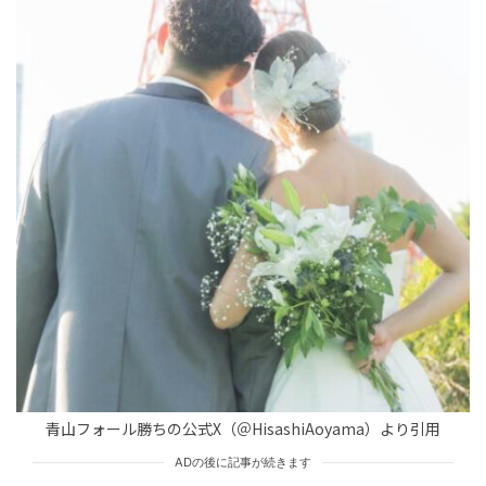
未分類
tend Editorial Team
「散歩してる時に取ってきたの」他人の庭から柿をとっ
てきた義母。だが、5歳の子供の正論に言葉が詰まった
TREND（トレンド深堀）
STORY
tend Editorial Team
「学生時代モテモテだったとか」旧友の名を出した嫁の
友人。家族も知らない過去を語り始めた瞬間
TREND（トレンド深堀）
STORY
tend Editorial Team
青山フォール勝ちの公式X（＠HisashiAoyama）より引用
ADの後に記事が続きます