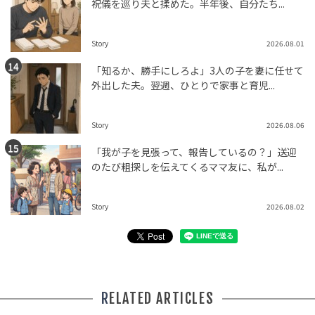
祝儀を巡り夫と揉めた。半年後、自分たち...
Story
2026.08.01
「知るか、勝手にしろよ」3人の子を妻に任せて
外出した夫。翌週、ひとりで家事と育児...
Story
2026.08.06
「我が子を見張って、報告しているの？」送迎
のたび粗探しを伝えてくるママ友に、私が...
Story
2026.08.02
RELATED ARTICLES