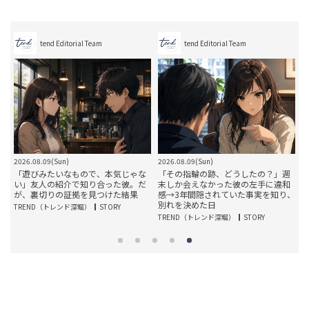
tend Editorial Team
tend Editorial Team
2026.08.09(Sun)
2026.08.09(Sun)
2
約
「遊びみたいなもので、本気じゃな
「その指輪の跡、どうしたの？」週
い」友人の紹介で知り合った彼。だ
末しか会えなかった彼の左手に違和
を
が、裏切りの証拠を見つけた結果
感→3年間隠されていた事実を知り、
別れを決めた日
TREND（トレンド深堀）
STORY
T
TREND（トレンド深堀）
STORY