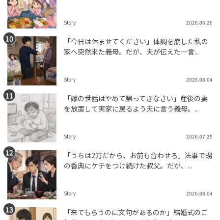
Story
2026.06.26
「今日は休ませてください」体調を崩した私の
家へ突然来た義母。だが、夫が伝えた一言...
Story
2026.08.04
「嫁の世話はやめて帰ってきなさい」産後の妻
を放置して実家に戻るよう夫に言う義母。...
Story
2026.07.25
「うちは2万だから、お前も合わせろ」法事で甥
の香典にケチをつけ続けた叔父。だが、...
Story
2026.08.04
「来てもらうのに文句があるのか」結婚式のご