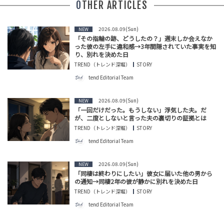
OTHER ARTICLES
2026.08.09(Sun)
NEW
「その指輪の跡、どうしたの？」週末しか会えなか
った彼の左手に違和感→3年間隠されていた事実を知
り、別れを決めた日
TREND（トレンド深堀）
STORY
tend Editorial Team
2026.08.09(Sun)
NEW
「一回だけだった。もうしない」浮気した夫。だ
が、二度としないと言った夫の裏切りの証拠とは
TREND（トレンド深堀）
STORY
tend Editorial Team
2026.08.09(Sun)
NEW
「同棲は終わりにしたい」彼女に届いた他の男から
の通知→同棲2年の彼が静かに別れを決めた日
TREND（トレンド深堀）
STORY
tend Editorial Team