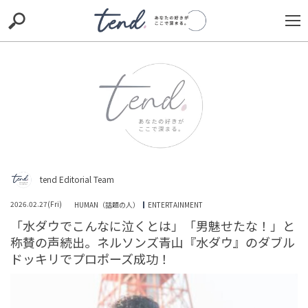
S
S
E
E
A
A
R
R
C
C
H
H
TIE-UP
お出かけ
original
RECOMMED
editor
trill
nordot
RECOMMEND
ARENA
TOP
tend Editorial Team
2026.02.27(Fri)
HUMAN（話題の人）
ENTERTAINMENT
「水ダウでこんなに泣くとは」「男魅せたな！」と
称賛の声続出。ネルソンズ青山『水ダウ』のダブル
ドッキリでプロポーズ成功！
【運命の出会い】はるな愛がプロ野球選手に『恋に落ち
ました』と告白！そのお相手とは？？？SNSでは「お似合
いです」と祝福の...