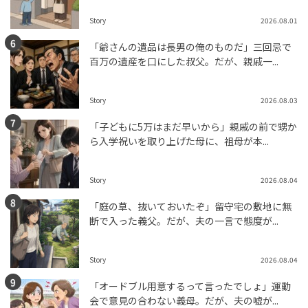
Story
2026.08.01
「爺さんの遺品は長男の俺のものだ」三回忌で
百万の遺産を口にした叔父。だが、親戚一...
Story
2026.08.03
「子どもに5万はまだ早いから」親戚の前で甥か
ら入学祝いを取り上げた母に、祖母が本...
Story
2026.08.04
「庭の草、抜いておいたぞ」留守宅の敷地に無
断で入った義父。だが、夫の一言で態度が...
Story
2026.08.04
「オードブル用意するって言ったでしょ」運動
会で意見の合わない義母。だが、夫の嘘が...