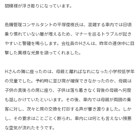
間模様が浮き彫りになっています。
危機管理コンサルタントの平塚俊樹氏は、混雑する車内では日頃
乗り慣れていない層が増えるため、マナーを巡るトラブルが起き
やすいと警鐘を鳴らします。会社員のHさんは、昨年の連休中に目
撃した異様な光景を語ってくれました。
Hさんの隣に座ったのは、母親と離ればなれになった小学校低学年
の児童でした。予約時に並び席が確保できなかったのか、母親は
子供の真後ろの席に座り、子供は落ち着きなく背後の母親へ何度
も話しかけていたといいます。その後、車内では母親が周囲の乗
客に対し、次々と席の交換を打診する声が響き渡りました。しか
し、その要求はことごとく断られ、車内には何とも言えない険悪
な空気が流れたそうです。