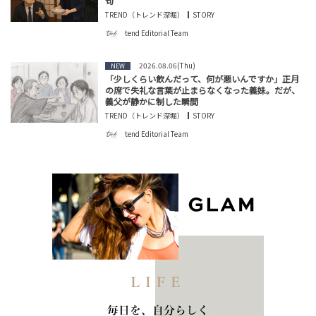
句
TREND（トレンド深堀）
STORY
tend Editorial Team
2026.08.06(Thu)
NEW
「少しくらい飲んだって、何が悪いんですか」正月
の席で失礼な言葉が止まらなくなった義妹。だが、
義父が静かに制した瞬間
TREND（トレンド深堀）
STORY
tend Editorial Team