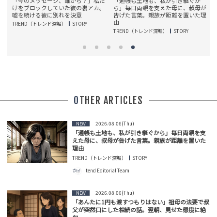
普
「今のメッセージ、誰から？」私だ
「通帳も土地も、私が引き継ぐか
。
けをブロックしていた彼の裏アカ。
ら」毎日両親を支えた母に、叔母が
が
嘘を続ける彼に別れを決意
告げた言葉。親族が距離を置いた理
由
TREND（トレンド深堀）
STORY
T
TREND（トレンド深堀）
STORY
OTHER ARTICLES
2026.08.06(Thu)
NEW
「通帳も土地も、私が引き継ぐから」毎日両親を支
えた母に、叔母が告げた言葉。親族が距離を置いた
理由
TREND（トレンド深堀）
STORY
tend Editorial Team
2026.08.06(Thu)
NEW
「あんたに1円も渡すつもりはない」祖母の法要で叔
父が突然口にした相続の話。翌朝、見せた態度に絶