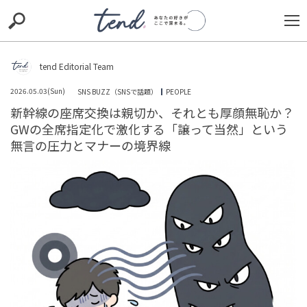
S
S
E
E
A
A
R
R
C
C
tend Editorial Team
H
H
2026.05.03(Sun)
SNS BUZZ（SNSで話題）
PEOPLE
TIE-UP
お出かけ
original
RECOMMED
editor
新幹線の座席交換は親切か、それとも厚顔無恥か？
GWの全席指定化で激化する「譲って当然」という
trill
nordot
RECOMMEND
ARENA
TOP
無言の圧力とマナーの境界線
「味が濃すぎるわね」と私が作った料理にケチをつける
義母。だが、夫が明かした事実に状況が一変
TREND（トレンド深堀）
STORY