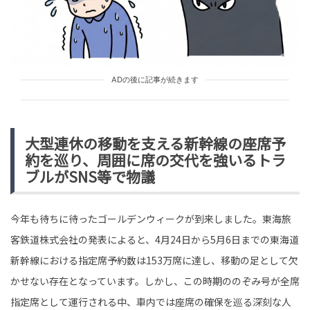
tend Editorial Team
「国民にとってのメリットはほとんどない」「国民に信
を問うのは当然」と賛否の声。ひろゆき氏、高市総理の
解散に「国民のメリッ...
ADの後に記事が続きます
HUMAN（話題の人）
LEADERS
tend Editorial Team
大型連休の移動を支える新幹線の座席予
夏の風物詩「花火大会」が消え始めている！？開催費用
約を巡り、周囲に席の交代を強いるトラ
はコロナ前の2倍超、猛暑で秋開催や隔年化へ変わる大会
ブルがSNS等で物議
も
未分類
tend Editorial Team
今年も待ちに待ったゴールデンウィークが到来しました。東海旅
客鉄道株式会社の発表によると、4月24日から5月6日までの東海道
新幹線における指定席予約数は153万席に達し、移動の足として欠
かせない存在となっています。しかし、この時期ののぞみ号が全席
指定席として運行される中、車内では座席の確保を巡る深刻な人