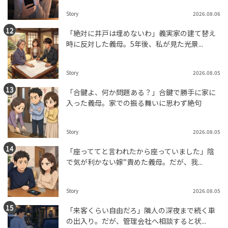
Story
2026.08.06
「絶対に井戸は埋めないわ」義実家の建て替え
時に反対した義母。5年後、私が見た光景...
Story
2026.08.05
「合鍵よ、何か問題ある？」合鍵で勝手に家に
入った義母。家での振る舞いに思わず絶句
Story
2026.08.05
「座っててと言われたから座っていました」陰
で気が利かない嫁”責めた義母。だが、我...
Story
2026.08.05
「来客くらい自由だろ」隣人の深夜まで続く車
の出入り。だが、管理会社へ相談すると状...