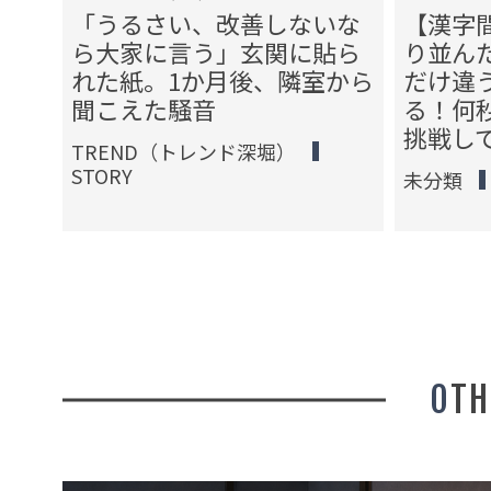
うも
「うるさい、改善しないな
【漢字
ッグ
ら大家に言う」玄関に貼ら
り並ん
かば
れた紙。1か月後、隣室から
だけ違
返し
聞こえた騒音
る！何
挑戦し
TREND（トレンド深堀）
STORY
未分類
OT