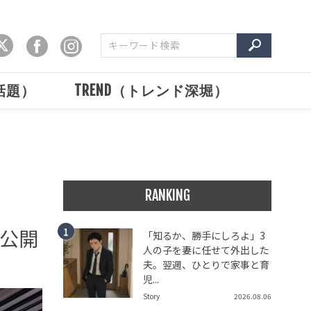
で話題）
TREND（トレンド深堀）
RANKING
公開
「知るか、勝手にしろよ」3
人の子を妻に任せて外出した
夫。翌週、ひとりで家事と育
児...
Story
2026.08.06