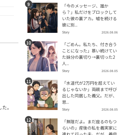
「今のメッセージ、誰か
ら？」私だけをブロックして
いた彼の裏アカ。嘘を続ける
彼に別...
Story
2026.08.06
「ごめん。私たち、付き合う
ことになった」慕い続けてい
た妹分の裏切り→裏切った2
人...
Story
2026.08.05
「水道代が2万円を超えてい
るじゃないか」両親まで呼び
出した同居した義父。だが、
思...
した。
Story
2026.08.05
「無理だよ。まだ座るのもつ
らいの」産後の私を義実家に
。
連れて行った夫。だが、義母