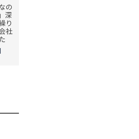
なの
全部「油」に見えるけど…1
「お
」深
字だけ違う漢字が混ざって
いても
繰り
いる！見れば見るほどわか
をひ
会社
らなくなる、漢字間違い探
母親
た
しに挑戦
に知
未分類
TREN
STORY