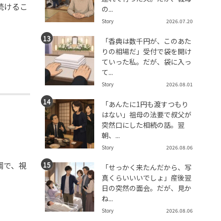
続けるこ
の...
Story
2026.07.20
「香典は数千円が、このあた
りの相場だ」受付で袋を開け
ていった私。だが、袋に入っ
て...
Story
2026.08.01
「あんたに1円も渡すつもり
はない」祖母の法要で叔父が
突然口にした相続の話。翌
朝、...
Story
2026.08.06
調で、視
「せっかく来たんだから、写
真くらいいいでしょ」産後翌
日の突然の面会。だが、見か
ね...
Story
2026.08.06