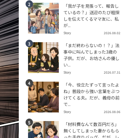
「我が子を見張って、報告し
ているの？」送迎のたび粗探
しを伝えてくるママ友に、私
が...
Story
2026.08.02
「まだ終わらないの！？」法
事中に叫んでしまった3歳の
子供。だが、お坊さんの優し
い...
Story
2026.07.31
「今、役立たずって言ったよ
ね」普段から強い言葉をぶつ
けてくる夫。だが、義母の前
で...
Story
2026.08.06
「材料費なんて数百円だろ」
無くしてしまった妻からもら
った手作りバッグ。だが、レ