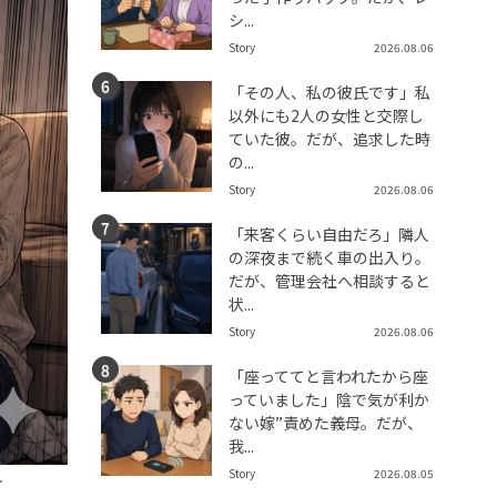
シ...
Story
2026.08.06
「その人、私の彼氏です」私
以外にも2人の女性と交際し
ていた彼。だが、追求した時
の...
Story
2026.08.06
「来客くらい自由だろ」隣人
の深夜まで続く車の出入り。
だが、管理会社へ相談すると
状...
Story
2026.08.06
「座っててと言われたから座
っていました」陰で気が利か
ない嫁”責めた義母。だが、
我...
Story
2026.08.05
ケ