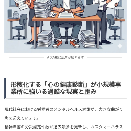
tend Editorial Team
中国がレアアースの新規契約停止を日本企業に伝達。ハ
イテク産業の生命線が絶たれる危機に「供給網の再構築
が急務」
SNS BUZZ（SNSで話題）
PEOPLE
tend Editorial Team
ADの後に記事が続きます
「ポイ捨てする人は許せない」マナーに厳しい隣人。だ
が、駅のホームで見た本性に絶句
TREND（トレンド深堀）
STORY
形骸化する「心の健康診断」が小規模事
tend Editorial Team
業所に強いる過酷な現実と歪み
現代社会における労働者のメンタルヘルス対策が、大きな曲がり
角を迎えています。
精神障害の労災認定件数が過去最多を更新し、カスタマーハラス