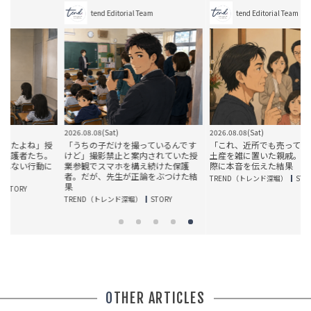
tend Editorial Team
tend Editorial Team
2026.08.08(Sat)
2026.08.08(Sat)
授
「うちの子だけを撮っているんです
「これ、近所でも売ってるよね」手
。
けど」撮影禁止と案内されていた授
土産を雑に置いた親戚。だが、帰り
に
業参観でスマホを構え続けた保護
際に本音を伝えた結果
者。だが、先生が正論をぶつけた結
TREND（トレンド深堀）
STORY
果
TREND（トレンド深堀）
STORY
OTHER ARTICLES