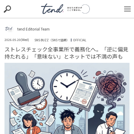
S
S
E
E
A
A
R
R
C
C
tend Editorial Team
H
H
2026.05.20(Wed)
SNS BUZZ（SNSで話題）
OFFICIAL
TIE-UP
お出かけ
original
RECOMMED
editor
ストレスチェック全事業所で義務化へ。「逆に偏見
持たれる」「意味ない」とネットでは不満の声も
trill
nordot
RECOMMEND
ARENA
TOP
「私も独身に戻りたいな～」子育て中の友人と久しぶり
の再開。無自覚なマウントに思わず帰りたくなった話
TREND（トレンド深堀）
STORY