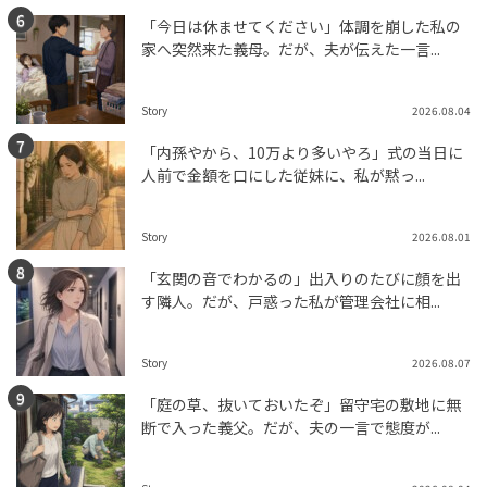
「今日は休ませてください」体調を崩した私の
家へ突然来た義母。だが、夫が伝えた一言...
Story
2026.08.04
「内孫やから、10万より多いやろ」式の当日に
人前で金額を口にした従妹に、私が黙っ...
Story
2026.08.01
「玄関の音でわかるの」出入りのたびに顔を出
す隣人。だが、戸惑った私が管理会社に相...
Story
2026.08.07
「庭の草、抜いておいたぞ」留守宅の敷地に無
断で入った義父。だが、夫の一言で態度が...