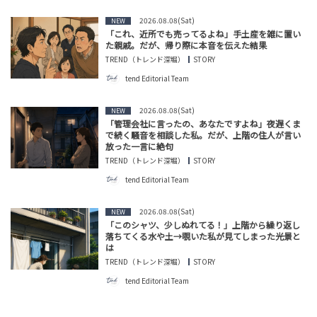
2026.08.08(Sat)
NEW
「これ、近所でも売ってるよね」手土産を雑に置い
た親戚。だが、帰り際に本音を伝えた結果
TREND（トレンド深堀）
STORY
tend Editorial Team
2026.08.08(Sat)
NEW
「管理会社に言ったの、あなたですよね」夜遅くま
で続く騒音を相談した私。だが、上階の住人が言い
放った一言に絶句
TREND（トレンド深堀）
STORY
tend Editorial Team
2026.08.08(Sat)
NEW
「このシャツ、少しぬれてる！」上階から繰り返し
落ちてくる水や土→覗いた私が見てしまった光景と
は
TREND（トレンド深堀）
STORY
tend Editorial Team