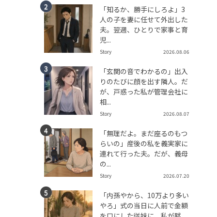
「知るか、勝手にしろよ」3
人の子を妻に任せて外出した
夫。翌週、ひとりで家事と育
児...
Story
2026.08.06
「玄関の音でわかるの」出入
りのたびに顔を出す隣人。だ
が、戸惑った私が管理会社に
相...
Story
2026.08.07
「無理だよ。まだ座るのもつ
らいの」産後の私を義実家に
連れて行った夫。だが、義母
の...
Story
2026.07.20
「内孫やから、10万より多い
やろ」式の当日に人前で金額
を口にした従妹に、私が黙