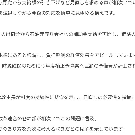
与野党から支給額の引き下げなど見直しを求める声が相次いで
を注視しながら今後の対応を慎重に見極める構えです。
日の出荷分から石油元売り会社への補助金支給を再開し、価格
水準にあると強調し、負担軽減の経済効果をアピールしていま
、財源確保のために今年度補正予算案へ巨額の予備費が計上さ
木幹事長が制度の持続性に懸念を示し、見直しの必要性を指摘
改革連合の各幹部が相次いでこの問題に言及。
度のあり方を柔軟に考えるべきだとの見解を示しています。