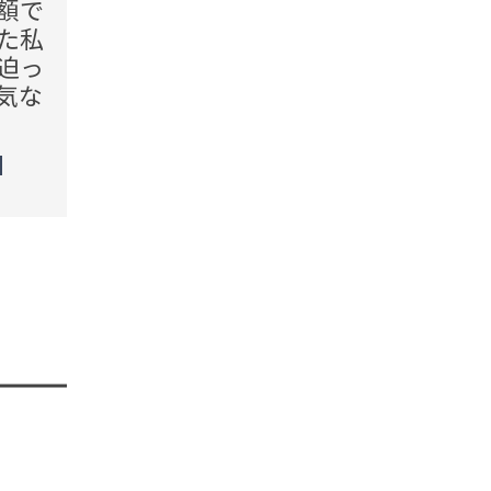
額で
「給料が入ったら振り込
「毎
た私
む」旅行代の返金を先延ば
がす
迫っ
しにする友人。だが、SNS
衝突
気な
での様子に我慢の限界がき
夫婦
た
TREN
STORY
TREND（トレンド深堀）
STORY