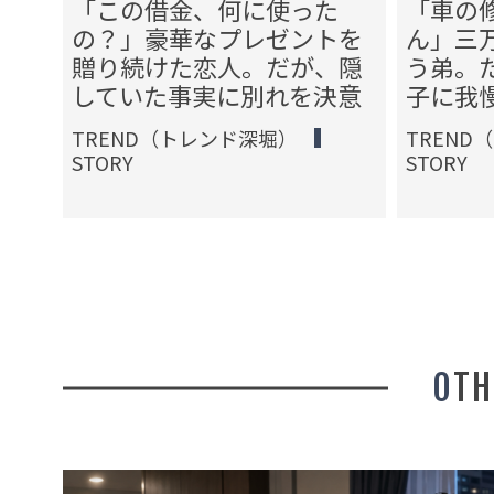
す
「この借金、何に使った
「車の
る
の？」豪華なプレゼントを
ん」三
一言
贈り続けた恋人。だが、隠
う弟。
していた事実に別れを決意
子に我
TREND（トレンド深堀）
TREND
STORY
STORY
OT