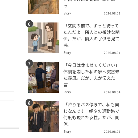
っ...
Story
2026.08.01
「玄関の前で、ずっと待って
たんだよ」隣人との微妙な関
係。だが、隣人の子供を見て
感...
Story
2026.08.01
「今日は休ませてください」
体調を崩した私の家へ突然来
た義母。だが、夫が伝えた一
言...
Story
2026.08.04
「降りるバス停まで、私も同
じなんです」朝夕の通勤路で
何度も現れた女性。だが、同
僚...
Story
2026.08.07