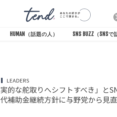
HUMAN（話題の人）
SNS BUZZ（SNS
Loaded
:
/
Unmute
100.00%
LEADERS
実的な舵取りへシフトすべき」とSN
ン代補助金継続方針に与野党から見