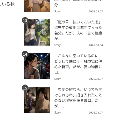
ている状
分...
Story
2026.08.07
「庭の草、抜いておいたぞ」
留守宅の敷地に無断で入った
義父。だが、夫の一言で態度
が...
Story
2026.08.04
「こんなに空いているのに、
どうして隣に？」駐車場に停
めた新車。だが、買い物後に
目...
Story
2026.08.07
「玄関の鍵なら、いつでも開
けられるわ」招き入れたこと
のない寝室を語る義母。だ
が、...
Story
2026.08.07