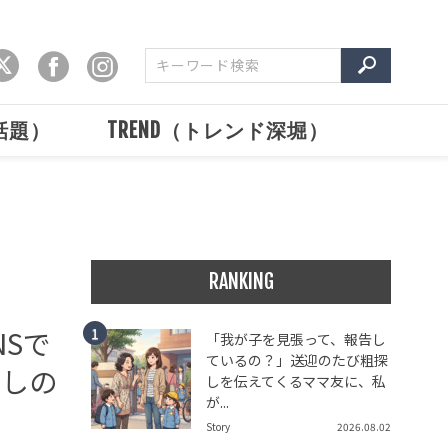
で話題）
TREND（トレンド深堀）
RANKING
Sで
「我が子を見張って、報告し
ているの？」送迎のたび粗探
直しの
しを伝えてくるママ友に、私
が...
Story
2026.08.02