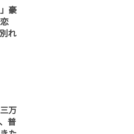
」豪
恋
別れ
三万
、普
きた