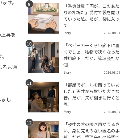
います。
「香典は数千円が、このあた
りの相場だ」受付で袋を開け
ていった私。だが、袋に入っ
て...
Story
2026.08.01
の上昇を
「ベビーカーくらい廊下に置
くでしょ」私物で狭くなった
す。
共用廊下。だが、管理会社が
個...
れる見通
Story
2026.08.07
「部屋でボールを蹴っていま
した」天井から響いた大きな
音。だが、夫が聞きに行くと
しまし
思...
Story
2026.08.07
「夜中の犬の鳴き声がうるさ
い」身に覚えのない匿名の手
紙。だが、管理会社の確認で