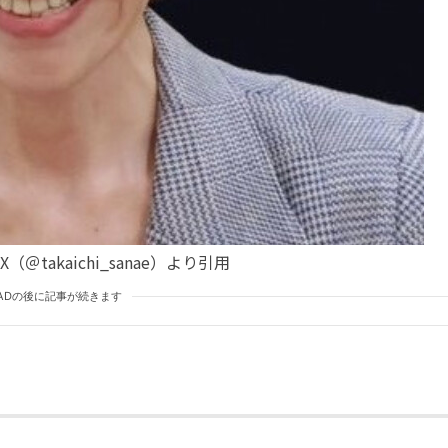
＠takaichi_sanae）より引用
ADの後に記事が続きます