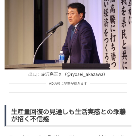
HUMAN（話題の人）
LEADERS
tend Editorial Team
沖縄辺野古の転覆事故をめぐる文科省見解に志位和夫氏
が猛反発！教育内容への政治介入を批判する投稿にネッ
トで賛否両論
HUMAN（話題の人）
LEADERS
tend Editorial Team
「ろくなもんじゃねえ！」長渕剛さんが怒りの破産申し
出典：赤沢亮正Ｘ（@ryosei_akazawa）
立てに踏み切ったツアー売上金消滅騒動から考える個人
事務所の運営リスク
ADの後に記事が続きます
HUMAN（話題の人）
ARTISTS
tend Editorial Team
生産量回復の見通しも生活実感との乖離
が招く不信感