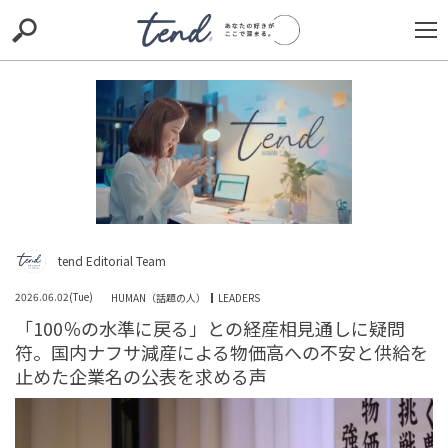
S
S
E
E
A
A
R
R
C
C
H
H
TIE-UP
お出かけ
original
RECOMMED
editor
trill
nordot
RECOMMEND
ARENA
TOP
tend Editorial Team
2026.06.02(Tue)
HUMAN（話題の人）
LEADERS
「100％の水準に戻る」との経産相見通しに疑問
符。国内ナフサ減産による物価高への不安と供給を
止めた企業名の公表を求める声
「引退すべきはあなたでは」蓮舫氏に猛反発の嵐…安住
氏が森下千里氏に敗北し中道改革連合は大敗、無責任な
決意表明に批判殺到