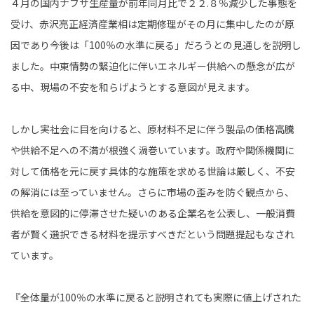
４月の国内ナフサ生産量が前年同月比で２２.８％減少した事態を
受け、赤沢亮正経済産業相は定期修理がその月に集中したのが原
因であり今後は「100％の水準に戻る」だろうとの見通しを説明し
ました。中東情勢の緊迫化に伴いエネルギー供給への懸念が広が
る中、現場の不安を和らげようとする意図が見えます。
しかし実社会に目を向けると、原材料不足に伴う製品の価格高騰
や供給不足への不満が根強く渦巻いています。政府や関係機関に
対して価格を元に戻す具体的な施策を求める世論は厳しく、不安
の解消には至っていません。さらに市場の歪みを防ぐ観点から、
供給を意図的に停滞させた疑いのある企業名を公表し、一般消費
者が賢く選択できる材料を提示すべきだという問題提起もなされ
ています。
『全体量が100％の水準に戻ると説明されても実際に値上げされた