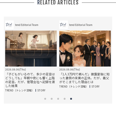
RELATED ARTICLES
tend Editorial Team
tend Editorial Team
2026.08.06(Thu)
2026.08.06(Thu)
2
ら
「子どもがいるので、多少の足音は
「1人3万円で頼んだ」披露宴後に知
面
どうしても」早朝や夜にも響く上階
った妻側の来賓の正体。だが、義父
由
の足音。だが、管理会社へ記録を渡
がそこまでした理由とは
した結果
TREND（トレンド深堀）
STORY
T
TREND（トレンド深堀）
STORY