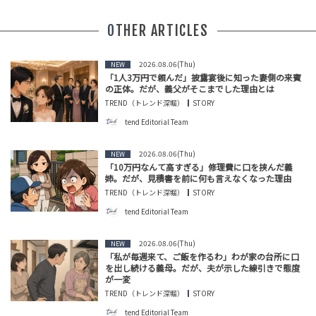
OTHER ARTICLES
2026.08.06(Thu)
NEW
「1人3万円で頼んだ」披露宴後に知った妻側の来賓
の正体。だが、義父がそこまでした理由とは
TREND（トレンド深堀）
STORY
tend Editorial Team
2026.08.06(Thu)
NEW
「10万円なんて高すぎる」修理費に口を挟んだ義
姉。だが、見積書を前に何も言えなくなった理由
TREND（トレンド深堀）
STORY
tend Editorial Team
2026.08.06(Thu)
NEW
「私が毎週来て、ご飯を作るわ」わが家の台所に口
を出し続ける義母。だが、夫が示した線引きで態度
が一変
TREND（トレンド深堀）
STORY
tend Editorial Team