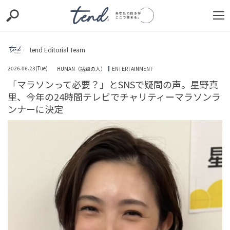
S
S
E
E
A
A
R
R
C
C
tend Editorial Team
H
H
2026.06.23(Tue)
HUMAN（話題の人）
ENTERTAINMENT
TIE-UP
お出かけ
original
RECOMMED
editor
「マラソンって必要？」とSNSで疑問の声。星野真
里、今年の24時間テレビでチャリティーマラソンラ
trill
nordot
RECOMMEND
ARENA
TOP
ンナーに決定
【無印良品】ただのメイクポーチだと思ってない？1,290
円の神ポーチが『ガジェット入れ』として爆売れする理
由とは？