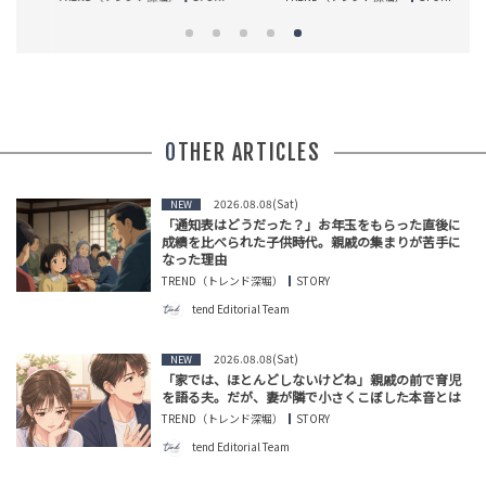
OTHER ARTICLES
2026.08.08(Sat)
NEW
「通知表はどうだった？」お年玉をもらった直後に
成績を比べられた子供時代。親戚の集まりが苦手に
なった理由
TREND（トレンド深堀）
STORY
tend Editorial Team
2026.08.08(Sat)
NEW
「家では、ほとんどしないけどね」親戚の前で育児
を語る夫。だが、妻が隣で小さくこぼした本音とは
TREND（トレンド深堀）
STORY
tend Editorial Team