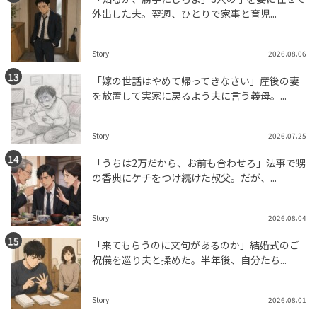
外出した夫。翌週、ひとりで家事と育児...
Story
2026.08.06
「嫁の世話はやめて帰ってきなさい」産後の妻
を放置して実家に戻るよう夫に言う義母。...
Story
2026.07.25
「うちは2万だから、お前も合わせろ」法事で甥
の香典にケチをつけ続けた叔父。だが、...
Story
2026.08.04
「来てもらうのに文句があるのか」結婚式のご
祝儀を巡り夫と揉めた。半年後、自分たち...
Story
2026.08.01