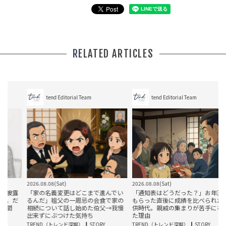
RELATED ARTICLES
tend Editorial Team
tend Editorial Team
2026.08.08(Sat)
2026.08.08(Sat)
2
露
「家の名義変更はどこまで進んでい
「通知表はどうだった？」お年玉を
だ
るんだ」祖父の一周忌の会食で家の
もらった直後に成績を比べられた子
相続について話し始めた伯父→我慢
供時代。親戚の集まりが苦手になっ
出来ずにぶつけた気持ち
た理由
T
TREND（トレンド深堀）
STORY
TREND（トレンド深堀）
STORY