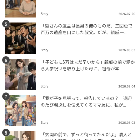
Story
2026.07.20
「爺さんの遺品は長男の俺のものだ」三回忌で
百万の遺産を口にした叔父。だが、親戚一...
Story
2026.08.03
「子どもに5万はまだ早いから」親戚の前で甥か
ら入学祝いを取り上げた母に、祖母が本...
Story
2026.08.04
「我が子を見張って、報告しているの？」送迎
のたび粗探しを伝えてくるママ友に、私が...
Story
2026.08.02
「玄関の前で、ずっと待ってたんだよ」隣人と