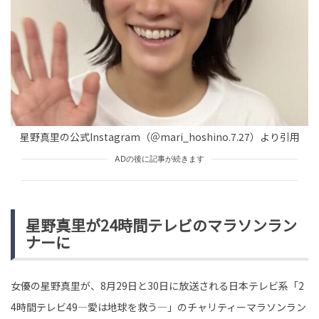
TREND（トレンド深堀）
GOODS
tend Editorial Team
「その学校、お金がかかるでしょう」進路に口を出して
きた叔母→口を出してきた理由に思わず絶句
TREND（トレンド深堀）
STORY
tend Editorial Team
星野真里の公式Instagram（＠mari_hoshino.7.27）より引用
「再雇用なんて早々甘くない世界」「みんなの声が球団
ADの後に記事が続きます
に届いて良い方向に向かうといい」とSNSで物議に。巨
人・阿部前監督の復...
HUMAN（話題の人）
ENTERTAINMENT
tend Editorial Team
星野真里が24時間テレビのマラソンラン
ナーに
女優の星野真里が、8月29日と30日に放送される日本テレビ系「2
4時間テレビ49―愛は地球を救う―」のチャリティーマラソンラン