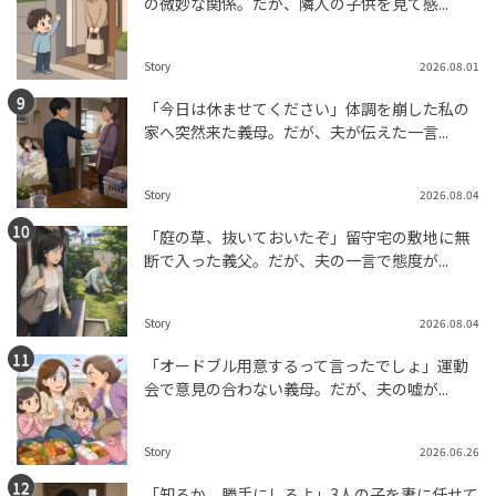
の微妙な関係。だが、隣人の子供を見て感...
Story
2026.08.01
「今日は休ませてください」体調を崩した私の
家へ突然来た義母。だが、夫が伝えた一言...
Story
2026.08.04
「庭の草、抜いておいたぞ」留守宅の敷地に無
断で入った義父。だが、夫の一言で態度が...
Story
2026.08.04
「オードブル用意するって言ったでしょ」運動
会で意見の合わない義母。だが、夫の嘘が...
Story
2026.06.26
「知るか、勝手にしろよ」3人の子を妻に任せて