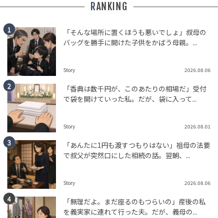
RANKING
「そんな場所に置くほうも悪いでしょ」叔母の
バッグを勝手に開けた子供をかばう母親。...
Story
2026.08.06
「香典は数千円が、このあたりの相場だ」受付
で袋を開けていった私。だが、袋に入って...
Story
2026.08.01
「あんたに1円も渡すつもりはない」祖母の法要
で叔父が突然口にした相続の話。翌朝、...
Story
2026.08.06
「無理だよ。まだ座るのもつらいの」産後の私
を義実家に連れて行った夫。だが、義母の...