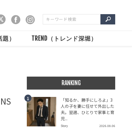
で話題）
TREND（トレンド深堀）
RANKING
NS
「知るか、勝手にしろよ」3
人の子を妻に任せて外出した
夫。翌週、ひとりで家事と育
児...
Story
2026.08.06