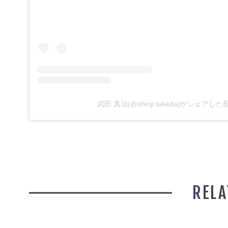
武田 真治(@shinji.takeda)がシェアした
REL