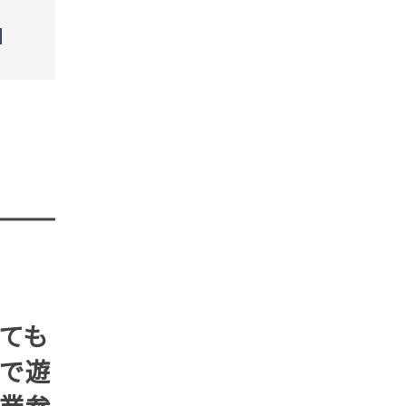
が静
TREND（トレンド深堀）
STORY
TREN
STORY
ても
で遊
業参