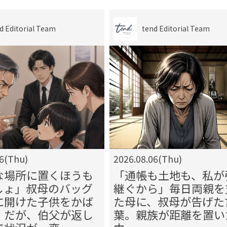
d Editorial Team
tend Editorial Team
06(Thu)
2026.08.06(Thu)
な場所に置くほうも
「通帳も土地も、私が
しょ」叔母のバッグ
継ぐから」毎日両親を
に開けた子供をかば
た母に、叔母が告げた
。だが、伯父が返し
葉。親族が距離を置い