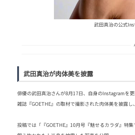
武田真治の公式Insta
武田真治が肉体美を披露
俳優の武田真治さんが8月17日、自身のInstagramを
雑誌『GOETHE』の取材で撮影された肉体美を披露
投稿では「『GOETHE』10月号『魅せるカラダ』特