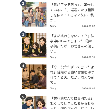
「我が子を見張って、報告し
ているの？」送迎のたび粗探
しを伝えてくるママ友に、私
が...
Story
2026.08.02
「まだ終わらないの！？」法
事中に叫んでしまった3歳の
子供。だが、お坊さんの優し
い...
Story
2026.07.31
「今、役立たずって言ったよ
ね」普段から強い言葉をぶつ
けてくる夫。だが、義母の前
で...
Story
2026.08.06
「材料費なんて数百円だろ」
無くしてしまった妻からもら
った手作りバッグ。だが、レ