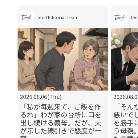
tend Editorial Team
ten
2026.08.06(Thu)
2026.08.
る」
「私が毎週来て、ご飯を作
「そん
姉。
るわ」わが家の台所に口を
悪いで
も言
出し続ける義母。だが、夫
を勝手
が示した線引きで態度が一
う母親