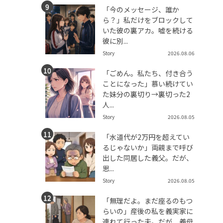
「今のメッセージ、誰か
ら？」私だけをブロックして
いた彼の裏アカ。嘘を続ける
彼に別...
Story
2026.08.06
「ごめん。私たち、付き合う
ことになった」慕い続けてい
た妹分の裏切り→裏切った2
人...
Story
2026.08.05
「水道代が2万円を超えてい
るじゃないか」両親まで呼び
出した同居した義父。だが、
思...
Story
2026.08.05
「無理だよ。まだ座るのもつ
らいの」産後の私を義実家に
連れて行った夫。だが、義母