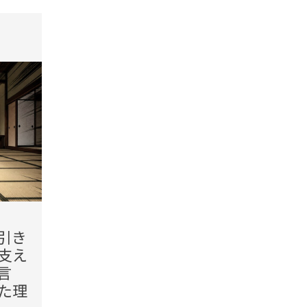
tend Editorial Team
t
2026.08.06(Thu)
2026.08
引き
「あんたに1円も渡すつもり
「少し
支え
はない」祖母の法要で叔父
何が
言
が突然口にした相続の話。
席で
た理
翌朝、見せた態度に絶句
くな