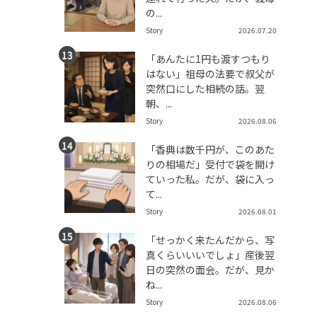
の...
Story
2026.07.20
「あんたに1円も渡すつもり
はない」祖母の法要で叔父が
突然口にした相続の話。翌
朝、...
Story
2026.08.06
「香典は数千円が、このあた
りの相場だ」受付で袋を開け
ていった私。だが、袋に入っ
て...
Story
2026.08.01
「せっかく来たんだから、写
真くらいいいでしょ」産後翌
日の突然の面会。だが、見か
ね...
Story
2026.08.06