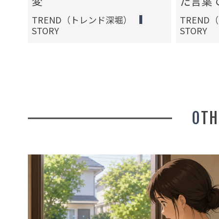
変
た言葉
TREND（トレンド深堀）
TREND
STORY
STORY
OT