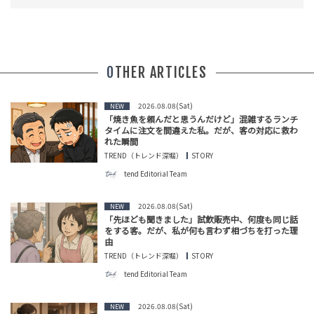
OTHER ARTICLES
2026.08.08(Sat)
NEW
「焼き魚を頼んだと思うんだけど」混雑するランチ
タイムに注文を間違えた私。だが、客の対応に救わ
れた瞬間
TREND（トレンド深堀）
STORY
tend Editorial Team
2026.08.08(Sat)
NEW
「先ほども聞きました」試飲販売中、何度も同じ話
をする客。だが、私が何も言わず相づちを打った理
由
TREND（トレンド深堀）
STORY
tend Editorial Team
2026.08.08(Sat)
NEW