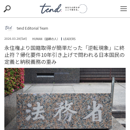
S
S
E
E
A
A
R
R
C
C
tend Editorial Team
H
H
2026.03.28(Sat)
HUMAN（話題の人）
LEADERS
TIE-UP
お出かけ
original
RECOMMED
editor
永住権より国籍取得が簡単だった「逆転現象」に終
止符？帰化要件10年引き上げで問われる日本国民の
trill
nordot
RECOMMEND
ARENA
TOP
定義と納税義務の重み
鎌倉パスタのパン食べ放題は不当？SNSで拡散された不満
と現場の葛藤、企業に突きつけられた誠実さの境界線
SNS BUZZ（SNSで話題）
PEOPLE