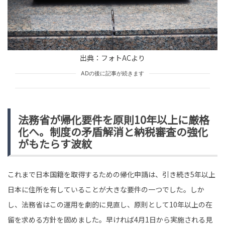
tend Editorial Team
「髪の毛が一本落ちてた」毎朝のように繰り返される義
父の小言→静かに新婚生活を蝕んでいったため息の正体
出典：フォトACより
TREND（トレンド深堀）
STORY
tend Editorial Team
ADの後に記事が続きます
【ふるさと納税】口コミでわかった、高評価シャインマ
スカットを更に美味しく食べるひと工夫。それは『粒の
法務省が帰化要件を原則10年以上に厳格
まま冷凍する』という...
化へ。制度の矛盾解消と納税審査の強化
TREND（トレンド深堀）
GOODS
がもたらす波紋
tend Editorial Team
これまで日本国籍を取得するための帰化申請は、引き続き5年以上
日本に住所を有していることが大きな要件の一つでした。しか
し、法務省はこの運用を劇的に見直し、原則として10年以上の在
留を求める方針を固めました。早ければ4月1日から実施される見