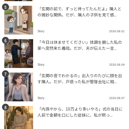
「玄関の前で、ずっと待ってたんだよ」隣人と
の微妙な関係。だが、隣人の子供を見て感...
Story
2026.08.01
「今日は休ませてください」体調を崩した私の
家へ突然来た義母。だが、夫が伝えた一言...
Story
2026.08.04
「玄関の音でわかるの」出入りのたびに顔を出
す隣人。だが、戸惑った私が管理会社に相...
Story
2026.08.07
「内孫やから、10万より多いやろ」式の当日に
人前で金額を口にした従妹に、私が黙っ...