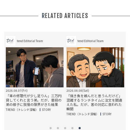
RELATED ARTICLES
tend Editorial Team
tend Editorial Team
2026.08.07(Fri)
2026.08.08(Sat)
2
華
「車の修理代が少し足りん」三万円
「焼き魚を頼んだと思うんだけど」
だ
貸してくれと言う弟。だが、普段の
混雑するランチタイムに注文を間違
弟の様子に我慢の限界がきた結果
えた私。だが、客の対応に救われた
瞬間
TREND（トレンド深堀）
STORY
T
TREND（トレンド深堀）
STORY