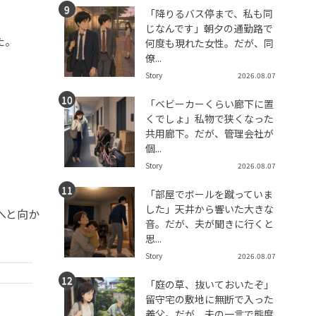
「降りるバス停まで、私も同
じなんです」朝夕の通勤路で
た。
何度も現れた女性。だが、同
僚...
Story
2026.08.07
「ベビーカーくらい廊下に置
くでしょ」私物で狭くなった
共用廊下。だが、管理会社が
個...
Story
2026.08.07
「部屋でボールを蹴っていま
した」天井から響いた大きな
へと向か
音。だが、夫が聞きに行くと
思...
Story
2026.08.07
「庭の草、抜いておいたぞ」
留守宅の敷地に無断で入った
義父。だが、夫の一言で態度