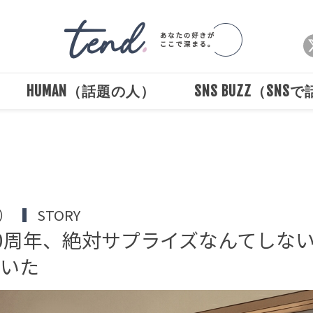
HUMAN（話題の人）
SNS BUZZ（SNS
Loaded
:
/
Unmute
100.00%
）
STORY
0周年、絶対サプライズなんてしな
泣いた