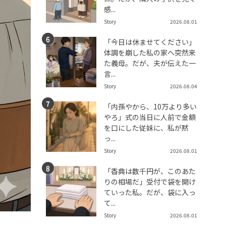
感...
Story
2026.08.01
「今日は休ませてください」
体調を崩した私の家へ突然来
た義母。だが、夫が伝えた一
言...
Story
2026.08.04
「内孫やから、10万より多い
やろ」式の当日に人前で金額
を口にした従妹に、私が黙
っ...
Story
2026.08.01
「香典は数千円が、このあた
りの相場だ」受付で袋を開け
ていった私。だが、袋に入っ
て...
Story
2026.08.01