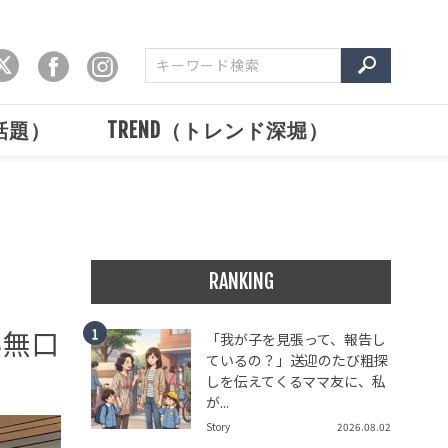
で話題）
TREND（トレンド深堀）
RANKING
い無口
「我が子を見張って、報告し
ているの？」送迎のたび粗探
しを伝えてくるママ友に、私
が...
Story
2026.08.02