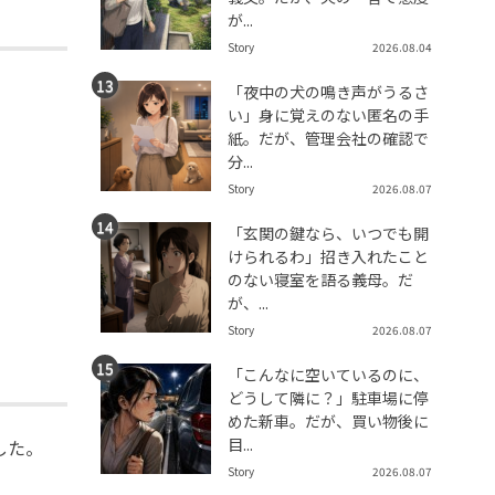
が...
Story
2026.08.04
「夜中の犬の鳴き声がうるさ
い」身に覚えのない匿名の手
紙。だが、管理会社の確認で
分...
Story
2026.08.07
「玄関の鍵なら、いつでも開
けられるわ」招き入れたこと
のない寝室を語る義母。だ
が、...
Story
2026.08.07
「こんなに空いているのに、
どうして隣に？」駐車場に停
めた新車。だが、買い物後に
目...
した。
Story
2026.08.07