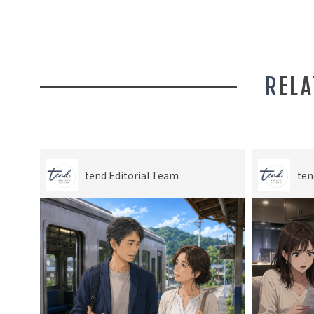
REL
tend Editorial Team
ten