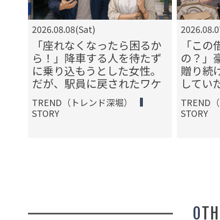
2026.08.08(Sat)
2026.08.0
ない
「座れなくなったら困るか
「この
でド
ら！」降車する人を待たず
の？」
話対
に乗り込もうとした女性。
贈り続
だが、駅員に戻されたワケ
してい
TREND（トレンド深堀）
TREND
STORY
STORY
OT