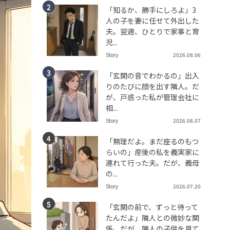
「知るか、勝手にしろよ」3
人の子を妻に任せて外出した
夫。翌週、ひとりで家事と育
児...
Story
2026.08.06
「玄関の音でわかるの」出入
りのたびに顔を出す隣人。だ
が、戸惑った私が管理会社に
相...
Story
2026.08.07
「無理だよ。まだ座るのもつ
らいの」産後の私を義実家に
連れて行った夫。だが、義母
の...
Story
2026.07.20
「玄関の前で、ずっと待って
たんだよ」隣人との微妙な関
係。だが、隣人の子供を見て