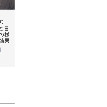
2026.08.07(Fri)
2026.08.
り
「じゃあ全員、同じ金額で
「給
と言
いいよね」飲めなかった私
む」
の様
にまで割り勘を平然と迫っ
しにす
結果
てきた親戚。親戚の悪気な
での
い一言に感じた本音
た
TREND（トレンド深堀）
TREN
STORY
STORY