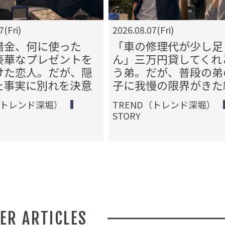
7(Fri)
2026.08.07(Fri)
借金、何に使った
「車の修理代が少し足
豪華なプレゼントを
ん」三万円貸してくれ
けた恋人。だが、隠
う弟。だが、普段の弟
た事実に別れを決意
子に我慢の限界がきた
（トレンド深堀）
TREND（トレンド深堀）
STORY
HER ARTICLES