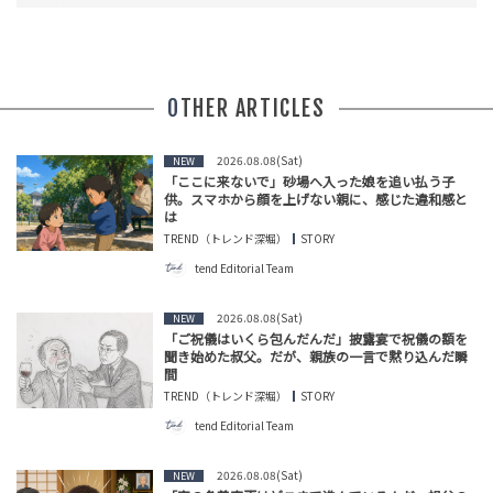
OTHER ARTICLES
2026.08.08(Sat)
NEW
「ここに来ないで」砂場へ入った娘を追い払う子
供。スマホから顔を上げない親に、感じた違和感と
は
TREND（トレンド深堀）
STORY
tend Editorial Team
2026.08.08(Sat)
NEW
「ご祝儀はいくら包んだんだ」披露宴で祝儀の額を
聞き始めた叔父。だが、親族の一言で黙り込んだ瞬
間
TREND（トレンド深堀）
STORY
tend Editorial Team
2026.08.08(Sat)
NEW