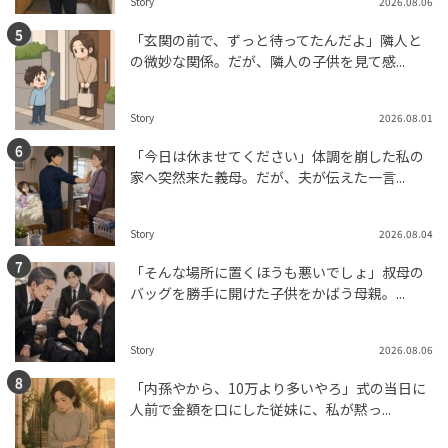
Story
2026.08.06
「玄関の前で、ずっと待ってたんだよ」隣人と
の微妙な関係。だが、隣人の子供を見て感...
Story
2026.08.01
「今日は休ませてください」体調を崩した私の
家へ突然来た義母。だが、夫が伝えた一言...
Story
2026.08.04
「そんな場所に置くほうも悪いでしょ」叔母の
バッグを勝手に開けた子供をかばう母親。...
Story
2026.08.06
「内孫やから、10万より多いやろ」式の当日に
人前で金額を口にした従妹に、私が黙っ...