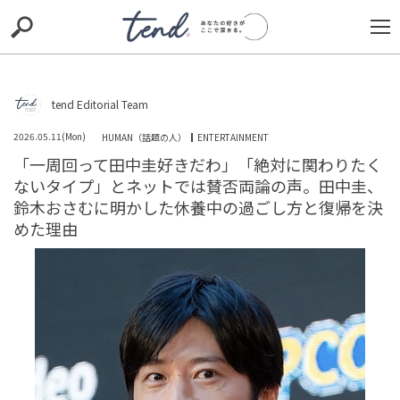
S
S
E
E
A
A
R
R
C
C
H
H
tend Editorial Team
Loaded
:
/
Unmute
100.00%
TIE-UP
お出かけ
original
RECOMMED
editor
2026.05.11(Mon)
HUMAN（話題の人）
ENTERTAINMENT
「一周回って田中圭好きだわ」「絶対に関わりたく
trill
nordot
RECOMMEND
ARENA
TOP
ないタイプ」とネットでは賛否両論の声。田中圭、
鈴木おさむに明かした休養中の過ごし方と復帰を決
めた理由
「ピタリ賞自体がすごいのにあのわかりにくいメニュー
でよくあてたな〜」ディズニー高額ゴチで超絶偏食家が
まさかのミラクル⁈