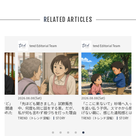
RELATED ARTICLES
tend Editorial Team
tend Editorial Team
2026.08.08(Sat)
2026.08.08(Sat)
2
」
「先ほども聞きました」試飲販売
「ここに来ないで」砂場へ入った娘
違
中、何度も同じ話をする客。だが、
を追い払う子供。スマホから顔を上
た
私が何も言わず相づちを打った理由
げない親に、感じた違和感とは
TREND（トレンド深堀）
STORY
TREND（トレンド深堀）
STORY