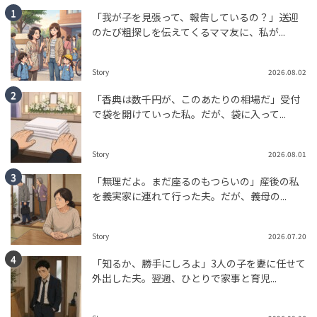
「我が子を見張って、報告しているの？」送迎
のたび粗探しを伝えてくるママ友に、私が...
Story
2026.08.02
「香典は数千円が、このあたりの相場だ」受付
で袋を開けていった私。だが、袋に入って...
Story
2026.08.01
「無理だよ。まだ座るのもつらいの」産後の私
を義実家に連れて行った夫。だが、義母の...
Story
2026.07.20
「知るか、勝手にしろよ」3人の子を妻に任せて
外出した夫。翌週、ひとりで家事と育児...