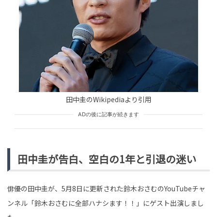
HUMAN（話題の人）
ENTERTAINMENT
tend Editorial Team
「設計図、全部白紙な」家を建て替える予定を独断で変
更した父。だが、反対した他の家族に対して、父が放っ
た言葉に絶句
TREND（トレンド深堀）
STORY
tend Editorial Team
田中圭のWikipediaより引用
ADの後に記事が続きます
「あら、やっぱり味が薄いわねぇ」と私の作った料理に
嫌味を言う義母。だが、夫の正論をうけ、義母の表情が
一変
TREND（トレンド深堀）
STORY
tend Editorial Team
田中圭が告白、空白の1年と引退の迷い
俳優の田中圭が、5月8日に更新された鈴木おさむのYouTubeチャ
ンネル「鈴木おさむに全部ハナシます！！」にゲスト出演しまし