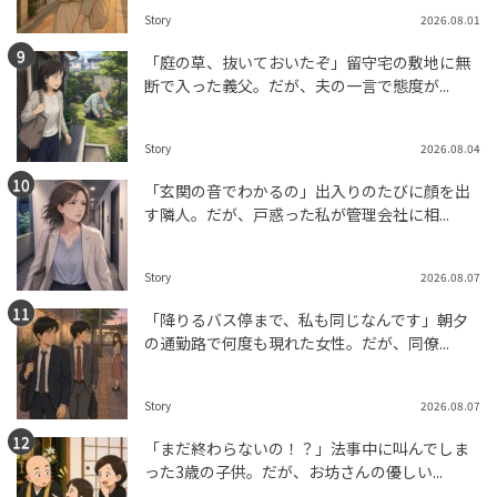
Story
2026.08.01
「庭の草、抜いておいたぞ」留守宅の敷地に無
断で入った義父。だが、夫の一言で態度が...
Story
2026.08.04
「玄関の音でわかるの」出入りのたびに顔を出
す隣人。だが、戸惑った私が管理会社に相...
Story
2026.08.07
「降りるバス停まで、私も同じなんです」朝夕
の通勤路で何度も現れた女性。だが、同僚...
Story
2026.08.07
「まだ終わらないの！？」法事中に叫んでしま
った3歳の子供。だが、お坊さんの優しい...