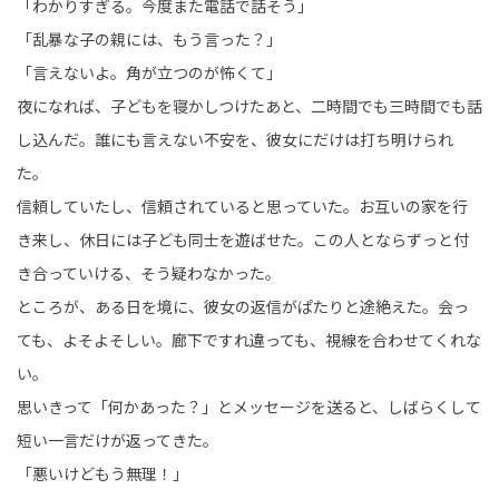
「わかりすぎる。今度また電話で話そう」
「乱暴な子の親には、もう言った？」
「言えないよ。角が立つのが怖くて」
夜になれば、子どもを寝かしつけたあと、二時間でも三時間でも話
し込んだ。誰にも言えない不安を、彼女にだけは打ち明けられ
た。
信頼していたし、信頼されていると思っていた。お互いの家を行
き来し、休日には子ども同士を遊ばせた。この人とならずっと付
き合っていける、そう疑わなかった。
ところが、ある日を境に、彼女の返信がぱたりと途絶えた。会っ
ても、よそよそしい。廊下ですれ違っても、視線を合わせてくれな
い。
思いきって「何かあった？」とメッセージを送ると、しばらくして
短い一言だけが返ってきた。
「悪いけどもう無理！」