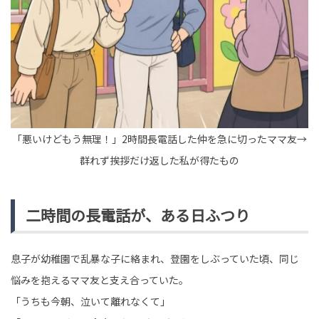
tend Editorial Team
出戻りニートの叔母が両親の不仲を笑い話に！限界突破
した私の強烈な一撃で迎えた末路
TREND（トレンド深堀）
STORY
tend Editorial Team
「悪いけどもう無理！」2時間長電話した仲を急に切ったママ友→
希望ナンバーで数字は選べても「ひらがな」は選べな
い？意外と知らない自動車登録の仕組みとルール
群れず挨拶だけ返した私が得たもの
SNS BUZZ（SNSで話題）
OFFICIAL
tend Editorial Team
二時間の長電話が、ある日ふつり
息子が幼稚園で乱暴な子に絡まれ、登園をしぶっていた頃、同じ
悩みを抱えるママ友と支え合っていた。
「うちも今朝、泣いて離れなくて」