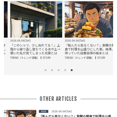
2026.08.08(Sat)
2026.08.08(Sat)
2
す
「このシャツ、少しぬれてる！」上
「転んだら危なくない？」旅館の朝
し
階から繰り返し落ちてくる水や土→
食で料理を山盛りにした客。結果、
っ
覗いた私が見てしまった光景とは
待っていた自業自得の結末とは
TREND（トレンド深堀）
STORY
TREND（トレンド深堀）
STORY
T
OTHER ARTICLES
2026.08.08(Sat)
NEW
「転んだら危なくない？」旅館の朝食で料理を山盛