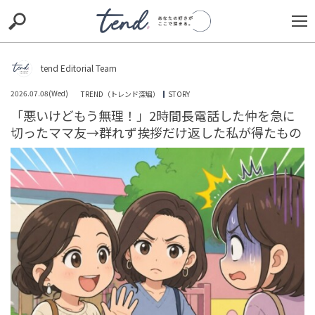
S
S
E
E
A
A
R
R
C
C
tend Editorial Team
H
H
2026.07.08(Wed)
TREND（トレンド深堀）
STORY
TIE-UP
お出かけ
original
RECOMMED
editor
「悪いけどもう無理！」2時間長電話した仲を急に
切ったママ友→群れず挨拶だけ返した私が得たもの
trill
nordot
RECOMMEND
ARENA
TOP
「金なら後で返すから」と逃げる友人。貸した5万円を諦
めた私のささやかな復讐劇とは【短編小説】
TREND（トレンド深堀）
STORY