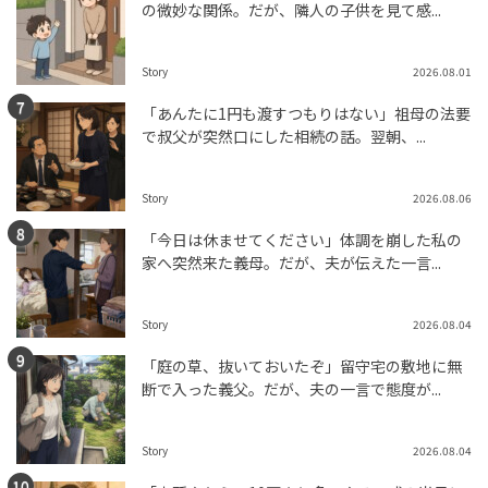
の微妙な関係。だが、隣人の子供を見て感...
Story
2026.08.01
「あんたに1円も渡すつもりはない」祖母の法要
で叔父が突然口にした相続の話。翌朝、...
Story
2026.08.06
「今日は休ませてください」体調を崩した私の
家へ突然来た義母。だが、夫が伝えた一言...
Story
2026.08.04
「庭の草、抜いておいたぞ」留守宅の敷地に無
断で入った義父。だが、夫の一言で態度が...
Story
2026.08.04