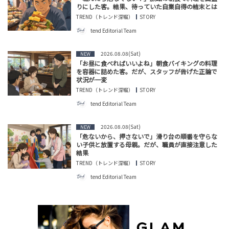
りにした客。結果、待っていた自業自得の結末とは
TREND（トレンド深堀）
STORY
tend Editorial Team
2026.08.08(Sat)
NEW
「お昼に食べればいいよね」朝食バイキングの料理
を容器に詰めた客。だが、スタッフが告げた正論で
状況が一変
TREND（トレンド深堀）
STORY
tend Editorial Team
2026.08.08(Sat)
NEW
「危ないから、押さないで」滑り台の順番を守らな
い子供と放置する母親。だが、職員が直接注意した
結果
TREND（トレンド深堀）
STORY
tend Editorial Team