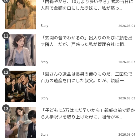
「内孫やから、10万より多いやろ」式の当日に
人前で金額を口にした従妹に、私が黙っ...
Story
2026.08.01
「玄関の音でわかるの」出入りのたびに顔を出
す隣人。だが、戸惑った私が管理会社に相...
Story
2026.08.07
「爺さんの遺品は長男の俺のものだ」三回忌で
百万の遺産を口にした叔父。だが、親戚一...
Story
2026.08.03
「子どもに5万はまだ早いから」親戚の前で甥か
ら入学祝いを取り上げた母に、祖母が本...
Story
2026.08.04