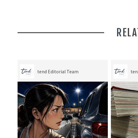
REL
tend Editorial Team
ten