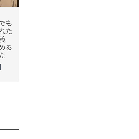
2026.08.07(Fri)
2026.08.
でも
【お米】高騰から一転、新
「う
れた
米が前年より1,200円安に！
ら大
義
「米余り」で価格下落、こ
れた紙
める
の秋どこまで安くなる？
聞こ
た
未分類
TREN
STORY