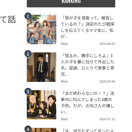
RANKING
て話
「我が子を見張って、報告し
ているの？」送迎のたび粗探
しを伝えてくるママ友に、私
が...
Story
2026.08.02
「知るか、勝手にしろよ」3
人の子を妻に任せて外出した
夫。翌週、ひとりで家事と育
児...
Story
2026.08.06
「まだ終わらないの！？」法
事中に叫んでしまった3歳の
子供。だが、お坊さんの優し
い...
Story
2026.07.31
「今、役立たずって言ったよ