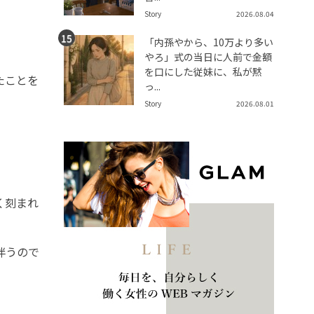
Story
2026.08.04
「内孫やから、10万より多い
やろ」式の当日に人前で金額
を口にした従妹に、私が黙
たことを
っ...
Story
2026.08.01
く刻まれ
伴うので