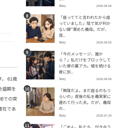
Story
2026.08.06
「座っててと言われたから座
っていました」陰で気が利か
ない嫁”責めた義母。だが、
我...
Story
2026.08.05
「今のメッセージ、誰か
ら？」私だけをブロックして
いた彼の裏アカ。嘘を続ける
彼に別...
 61歳
Story
2026.08.06
全盛期を
「無理だよ。まだ座るのもつ
らいの」産後の私を義実家に
地での突
連れて行った夫。だが、義母
健在であ
の...
Story
2026.07.20
「ごめん。私たち、付き合う