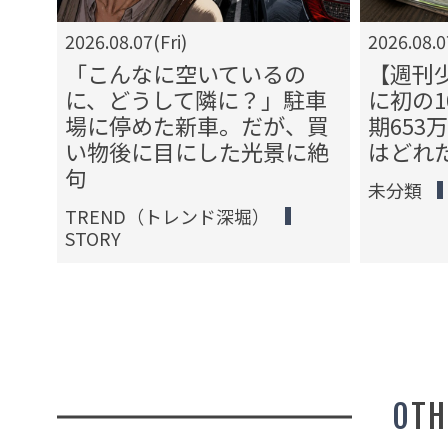
2026.08.07(Fri)
2026.08.0
てお
「こんなに空いているの
【週刊
ども
に、どうして隣に？」駐車
に初の1
せる
場に停めた新車。だが、買
期653
の日
い物後に目にした光景に絶
はどれ
句
未分類
TREND（トレンド深堀）
STORY
OT