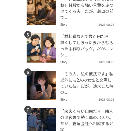
ね」普段から強い言葉をぶつ
けてくる夫。だが、義母の前
で...
Story
2026.08.06
「材料費なんて数百円だろ」
無くしてしまった妻からもら
った手作りバッグ。だが、レ
シ...
Story
2026.08.06
「その人、私の彼氏です」私
以外にも2人の女性と交際し
ていた彼。だが、追求した時
の...
Story
2026.08.06
「来客くらい自由だろ」隣人
の深夜まで続く車の出入り。
だが、管理会社へ相談すると
状...