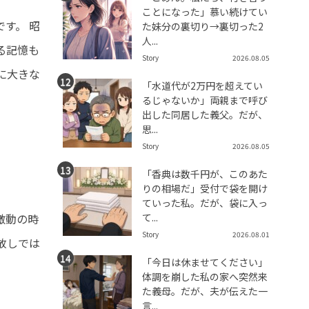
ことになった」慕い続けてい
す。 昭
た妹分の裏切り→裏切った2
人...
る記憶も
Story
2026.08.05
に大きな
「水道代が2万円を超えてい
るじゃないか」両親まで呼び
出した同居した義父。だが、
思...
Story
2026.08.05
「香典は数千円が、このあた
りの相場だ」受付で袋を開け
ていった私。だが、袋に入っ
て...
激動の時
Story
2026.08.01
放しでは
「今日は休ませてください」
体調を崩した私の家へ突然来
た義母。だが、夫が伝えた一
言...