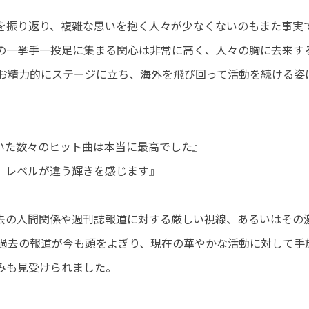
を振り返り、複雑な思いを抱く人々が少なくないのもまた事実で
の一挙手一投足に集まる関心は非常に高く、人々の胸に去来す
なお精力的にステージに立ち、海外を飛び回って活動を続ける姿
いた数々のヒット曲は本当に最高でした』
、レベルが違う輝きを感じます』
去の人間関係や週刊誌報道に対する厳しい視線、あるいはその
や過去の報道が今も頭をよぎり、現在の華やかな活動に対して手
みも見受けられました。