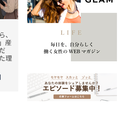
2026.08.06(Thu)
2026.08
ら、
「子どもがいるので、多少
「材
」産
の足音はどうしても」早朝
ろ」無
だ
や夜にも響く上階の足音。
らもら
た理
だが、管理会社へ記録を渡
だが
した結果
驚い
TREND（トレンド深堀）
TREN
STORY
STORY