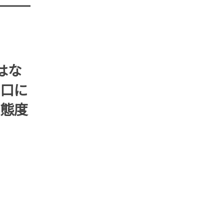
はな
口に
態度