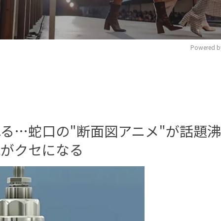
Powered b
M
u
t
e
る…蛇口の"断面図アニメ"が話題
説がクセになる