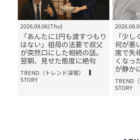
2026.08.06(Thu)
2026.08.
す」
「あんたに1円も渡すつもり
「少し
交際
はない」祖母の法要で叔父
何が悪
求し
が突然口にした相続の話。
席で失
認め
翌朝、見せた態度に絶句
くなっ
が静か
TREND（トレンド深堀）
STORY
TREND
STORY