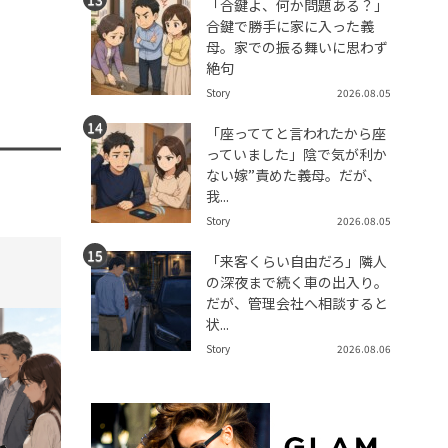
「合鍵よ、何か問題ある？」
合鍵で勝手に家に入った義
母。家での振る舞いに思わず
絶句
Story
2026.08.05
「座っててと言われたから座
っていました」陰で気が利か
ない嫁”責めた義母。だが、
我...
Story
2026.08.05
「来客くらい自由だろ」隣人
tend Editorial Team
t
の深夜まで続く車の出入り。
だが、管理会社へ相談すると
状...
Story
2026.08.06