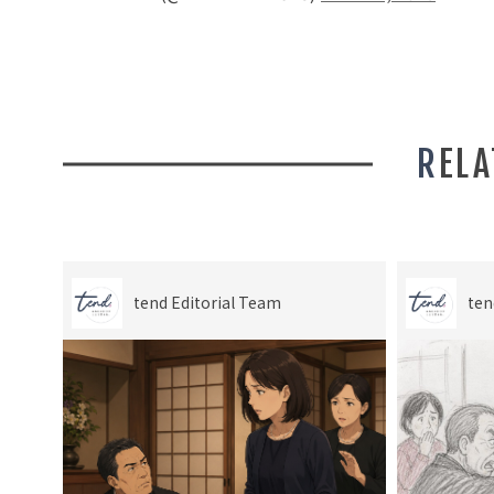
REL
tend Editorial Team
ten