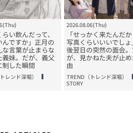
06(Thu)
2026.08.06(Thu)
くらい飲んだって、
「せっかく来たんだか
いんですか」正月の
写真くらいいいでしょ
礼な言葉が止まらな
後翌日の突然の面会。
た義妹。だが、義父
が、見かねた夫が止め
に制した瞬間
由
（トレンド深堀）
TREND（トレンド深堀）
STORY