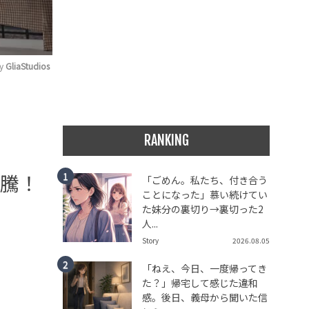
y 
GliaStudios
RANKING
沸騰！
「ごめん。私たち、付き合う
ことになった」慕い続けてい
た妹分の裏切り→裏切った2
人...
Story
2026.08.05
「ねえ、今日、一度帰ってき
た？」帰宅して感じた違和
感。後日、義母から聞いた信