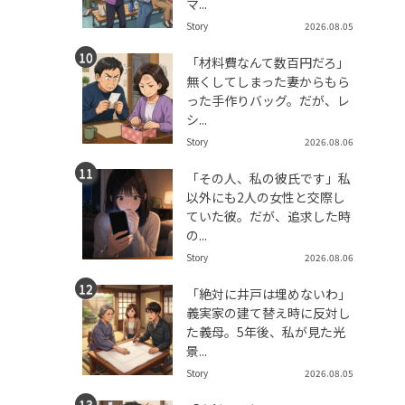
マ...
Story
2026.08.05
「材料費なんて数百円だろ」
無くしてしまった妻からもら
った手作りバッグ。だが、レ
シ...
Story
2026.08.06
「その人、私の彼氏です」私
以外にも2人の女性と交際し
ていた彼。だが、追求した時
の...
Story
2026.08.06
「絶対に井戸は埋めないわ」
義実家の建て替え時に反対し
た義母。5年後、私が見た光
景...
Story
2026.08.05