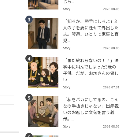
じら...
Story
2026.08.05
「知るか、勝手にしろよ」3
人の子を妻に任せて外出した
夫。翌週、ひとりで家事と育
児...
Story
2026.08.06
「まだ終わらないの！？」法
事中に叫んでしまった3歳の
子供。だが、お坊さんの優し
い...
Story
2026.07.31
「私をバカにしてるの、こん
なの手抜きじゃない」出産祝
いのお返しに文句を言う義
母。...
Story
2026.08.05