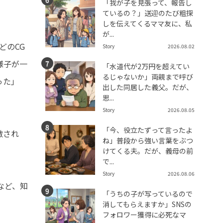
「我が子を見張って、報告し
ているの？」送迎のたび粗探
しを伝えてくるママ友に、私
が...
どのCG
Story
2026.08.02
様子が一
「水道代が2万円を超えてい
るじゃないか」両親まで呼び
った」
出した同居した義父。だが、
思...
Story
2026.08.05
「今、役立たずって言ったよ
激され
ね」普段から強い言葉をぶつ
けてくる夫。だが、義母の前
で...
Story
2026.08.06
など、知
「うちの子が写っているので
消してもらえますか」SNSの
フォロワー獲得に必死なマ