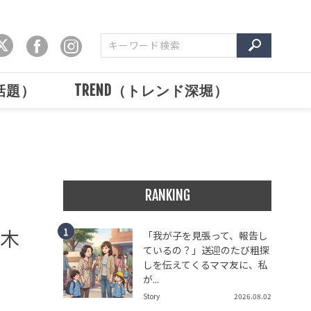
で話題）
TREND（トレンド深堀）
RANKING
鈴木
「我が子を見張って、報告し
ているの？」送迎のたび粗探
しを伝えてくるママ友に、私
が...
Story
2026.08.02