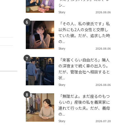
シ...
Story
2026.08.06
「その人、私の彼氏です」私
以外にも2人の女性と交際し
ていた彼。だが、追求した時
の...
Story
2026.08.06
「来客くらい自由だろ」隣人
の深夜まで続く車の出入り。
だが、管理会社へ相談すると
状...
Story
2026.08.06
「無理だよ。まだ座るのもつ
らいの」産後の私を義実家に
連れて行った夫。だが、義母
の...
Story
2026.07.20