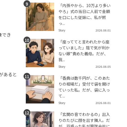
「内孫やから、10万より多い
やろ」式の当日に人前で金額
を口にした従妹に、私が黙
っ...
Story
2026.08.01
像でき
「座っててと言われたから座
っていました」陰で気が利か
ない嫁”責めた義母。だが、
我...
Story
2026.08.05
があると
「香典は数千円が、このあた
りの相場だ」受付で袋を開け
ていった私。だが、袋に入っ
て...
Story
2026.08.01
「玄関の音でわかるの」出入
りのたびに顔を出す隣人。だ
が、戸惑った私が管理会社に