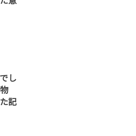
でし
物
た記