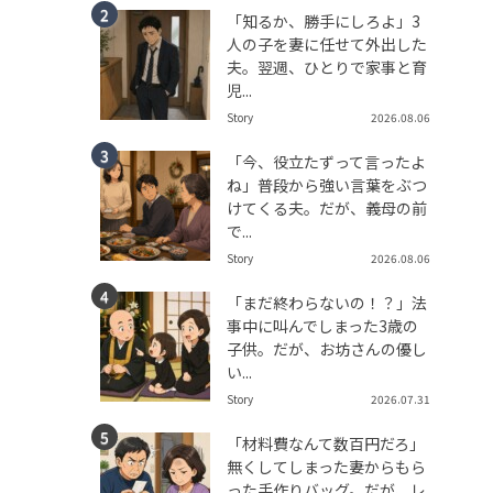
「知るか、勝手にしろよ」3
人の子を妻に任せて外出した
夫。翌週、ひとりで家事と育
児...
Story
2026.08.06
「今、役立たずって言ったよ
ね」普段から強い言葉をぶつ
けてくる夫。だが、義母の前
で...
Story
2026.08.06
「まだ終わらないの！？」法
事中に叫んでしまった3歳の
子供。だが、お坊さんの優し
い...
Story
2026.07.31
「材料費なんて数百円だろ」
無くしてしまった妻からもら
った手作りバッグ。だが、レ