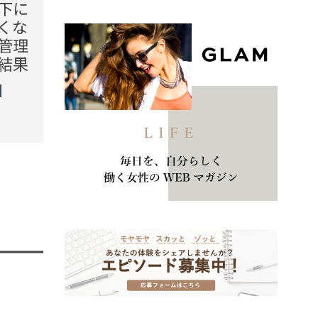
下に
「降りるバス停まで、私も
平日1
くな
同じなんです」朝夕の通勤
寝転び
管理
路で何度も現れた女性。だ
時か
結果
が、同僚に相談した結果
横浜・
天の
TREND（トレンド深堀）
STORY
未分類