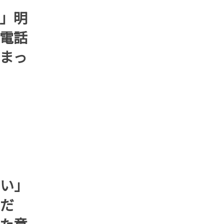
」明
電話
まっ
い」
だ
た意