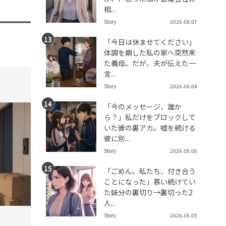
相...
Story
2026.08.07
「今日は休ませてください」
体調を崩した私の家へ突然来
た義母。だが、夫が伝えた一
言...
tend Editorial Team
t
Story
2026.08.04
「今のメッセージ、誰か
ら？」私だけをブロックして
いた彼の裏アカ。嘘を続ける
彼に別...
Story
2026.08.06
「ごめん。私たち、付き合う
ことになった」慕い続けてい
た妹分の裏切り→裏切った2
人...
2026.08.07(Fri)
2026.08.
Story
2026.08.05