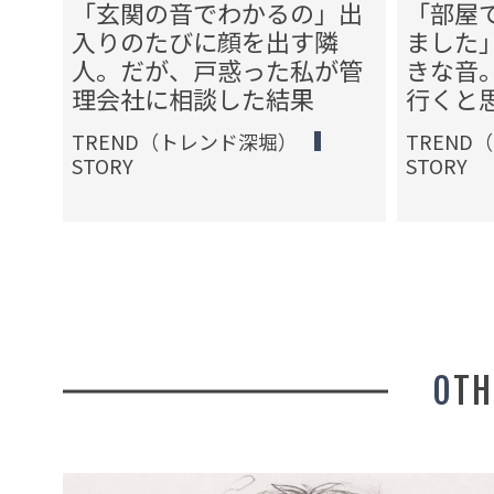
方な
「玄関の音でわかるの」出
「部屋
ず響
入りのたびに顔を出す隣
ました
管理
人。だが、戸惑った私が管
きな音
状況
理会社に相談した結果
行くと
TREND（トレンド深堀）
TREND
STORY
STORY
OT