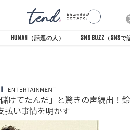
HUMAN（話題の人）
SNS BUZZ（SNS
Loaded
:
/
Unmute
100.00%
ENTERTAINMENT
な儲けてたんだ」と驚きの声続出！
支払い事情を明かす