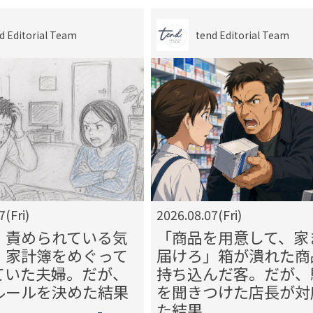
d Editorial Team
tend Editorial Team
7(Fri)
2026.08.07(Fri)
、責められている気
「商品を用意して、家
」家計簿をめぐって
届けろ」箱が潰れた商
ていた夫婦。だが、
持ち込んだ客。だが、
ルールを決めた結果
を聞きつけた店長が対
た結果