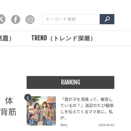
で話題）
TREND（トレンド深堀）
RANKING
、体
「我が子を見張って、報告し
ているの？」送迎のたび粗探
に背筋
しを伝えてくるママ友に、私
が...
Story
2026.08.02