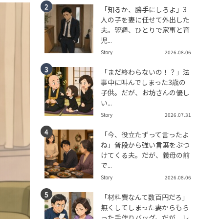
「知るか、勝手にしろよ」3
人の子を妻に任せて外出した
夫。翌週、ひとりで家事と育
児...
Story
2026.08.06
「まだ終わらないの！？」法
事中に叫んでしまった3歳の
子供。だが、お坊さんの優し
い...
Story
2026.07.31
「今、役立たずって言ったよ
ね」普段から強い言葉をぶつ
けてくる夫。だが、義母の前
で...
Story
2026.08.06
「材料費なんて数百円だろ」
無くしてしまった妻からもら
った手作りバッグ。だが、レ