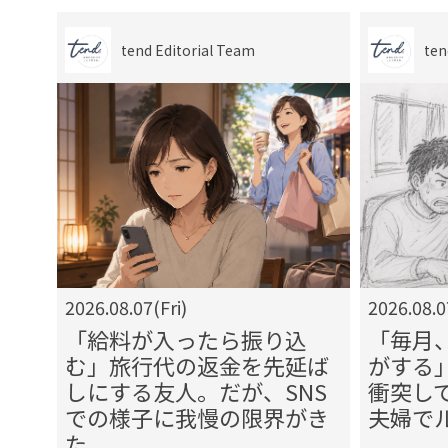
tend Editorial Team
ten
2026.08.07(Fri)
2026.08.0
方な
「給料が入ったら振り込
「毎月
ず響
む」旅行代の返金を先延ば
がする
管理
しにする友人。だが、SNS
衝突し
状況
での様子に我慢の限界がき
夫婦で
た