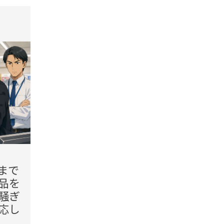
tend Editorial Team
t
2026.08.07(Fri)
2026.08.
まで
「勝手に宅配ボックスへ入
「玄
品を
れられた」電話口で責める
んです
騒ぎ
客。だが、注文時の記録を
アを
応し
確認した結果
応し