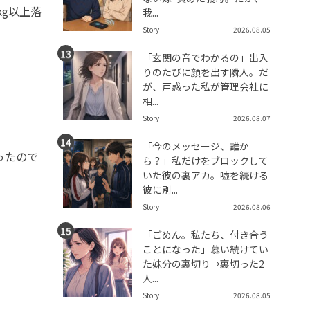
g以上落
我...
Story
2026.08.05
「玄関の音でわかるの」出入
りのたびに顔を出す隣人。だ
が、戸惑った私が管理会社に
相...
Story
2026.08.07
「今のメッセージ、誰か
ったので
ら？」私だけをブロックして
いた彼の裏アカ。嘘を続ける
彼に別...
Story
2026.08.06
「ごめん。私たち、付き合う
ことになった」慕い続けてい
た妹分の裏切り→裏切った2
人...
Story
2026.08.05