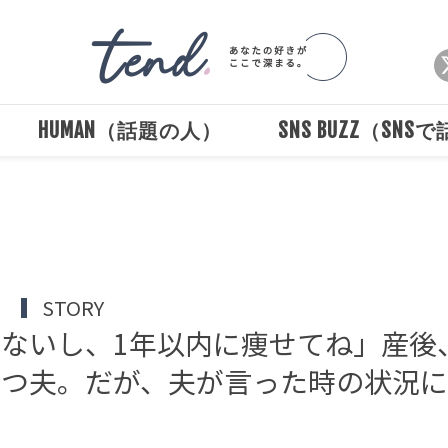
HUMAN（話題の人）
SNS BUZZ（SNS
Loaded
:
/
Unmute
100.00%
）
STORY
ないし、1年以内に痩せてね」産後
放つ夫。だが、夫が言った時の状況