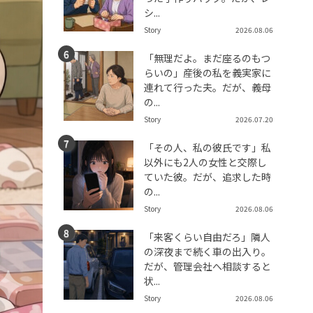
シ...
Story
2026.08.06
「無理だよ。まだ座るのもつ
らいの」産後の私を義実家に
連れて行った夫。だが、義母
の...
Story
2026.07.20
「その人、私の彼氏です」私
以外にも2人の女性と交際し
ていた彼。だが、追求した時
の...
Story
2026.08.06
「来客くらい自由だろ」隣人
の深夜まで続く車の出入り。
だが、管理会社へ相談すると
状...
Story
2026.08.06