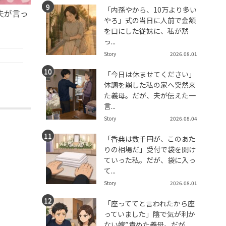
「内孫やから、10万より多い
夫が言っ
やろ」式の当日に人前で金額
を口にした従妹に、私が黙
っ...
Story
2026.08.01
「今日は休ませてください」
体調を崩した私の家へ突然来
た義母。だが、夫が伝えた一
言...
Story
2026.08.04
「香典は数千円が、このあた
りの相場だ」受付で袋を開け
ていった私。だが、袋に入っ
て...
Story
2026.08.01
「座っててと言われたから座
っていました」陰で気が利か
ない嫁”責めた義母。だが、