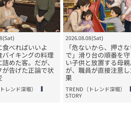
8(Sat)
2026.08.08(Sat)
に食べればいいよ
「危ないから、押さな
食バイキングの料理
で」滑り台の順番を守
に詰めた客。だが、
い子供と放置する母親
フが告げた正論で状
が、職員が直接注意し
変
果
（トレンド深堀）
TREND（トレンド深堀）
STORY