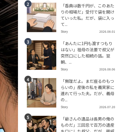
「香典は数千円が、このあた
りの相場だ」受付で袋を開け
ていった私。だが、袋に入っ
て...
Story
2026.08.01
「あんたに1円も渡すつもり
はない」祖母の法要で叔父が
突然口にした相続の話。翌
朝、...
Story
2026.08.06
「無理だよ。まだ座るのもつ
らいの」産後の私を義実家に
連れて行った夫。だが、義母
の...
Story
2026.07.20
「爺さんの遺品は長男の俺の
ものだ」三回忌で百万の遺産
を口にした叔父。だが、親戚