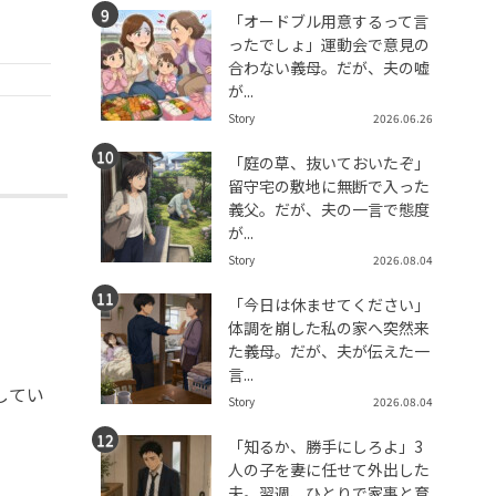
「オードブル用意するって言
ったでしょ」運動会で意見の
合わない義母。だが、夫の嘘
が...
Story
2026.06.26
「庭の草、抜いておいたぞ」
留守宅の敷地に無断で入った
義父。だが、夫の一言で態度
が...
Story
2026.08.04
「今日は休ませてください」
体調を崩した私の家へ突然来
た義母。だが、夫が伝えた一
言...
してい
Story
2026.08.04
「知るか、勝手にしろよ」3
人の子を妻に任せて外出した
夫。翌週、ひとりで家事と育