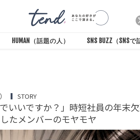
HUMAN（話題の人）
SNS BUZZ（SNS
Loaded
:
/
Unmute
100.00%
堀）
STORY
でいいですか？」時短社員の年末欠
りしたメンバーのモヤモヤ