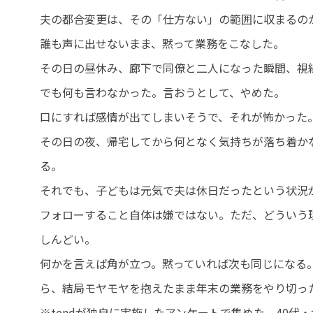
夫の都合変更は、その「仕方ない」の範囲に収まるの
誰も声に出せないまま、黙って業務をこなした。
その日の昼休み、廊下で同僚と二人になった瞬間、視
でも何も言わなかった。言おうとして、やめた。
口にすれば感情が出てしまいそうで、それが怖かった
その日の夜、帰宅してから何となく気持ちが落ち着か
る。
それでも、子どもは元気で夫は休日だったという状況
フォローすること自体は嫌ではない。ただ、どういう
しんどい。
何かを言えば角が立つ。黙っていれば次も同じになる
ら、結局モヤモヤを抱えたまま年末の業務をやり切っ
※tendが独自に実施したアンケートで集めた、40