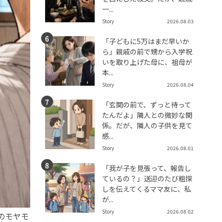
一...
Story
2026.08.03
「子どもに5万はまだ早いか
ら」親戚の前で甥から入学祝
いを取り上げた母に、祖母が
本...
Story
2026.08.04
「玄関の前で、ずっと待って
たんだよ」隣人との微妙な関
係。だが、隣人の子供を見て
感...
Story
2026.08.01
「我が子を見張って、報告し
ているの？」送迎のたび粗探
しを伝えてくるママ友に、私
が...
Story
2026.08.02
のモヤモ