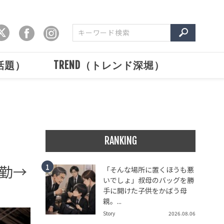
で話題）
TREND（トレンド深堀）
RANKING
勤→
「そんな場所に置くほうも悪
いでしょ」叔母のバッグを勝
手に開けた子供をかばう母
親。...
Story
2026.08.06