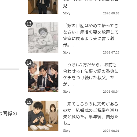
児...
Story
2026.08.06
「嫁の世話はやめて帰ってき
なさい」産後の妻を放置して
。
実家に戻るよう夫に言う義
母。...
Story
2026.07.25
「うちは2万だから、お前も
合わせろ」法事で甥の香典に
ケチをつけ続けた叔父。だ
が、...
Story
2026.08.04
「来てもらうのに文句がある
のか」結婚式のご祝儀を巡り
は関係の
夫と揉めた。半年後、自分た
ち...
Story
2026.08.01