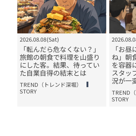
2026.08.08(Sat)
2026.08.0
？」
「転んだら危なくない？」
「お昼
聞き
旅館の朝食で料理を山盛り
ね」朝
が叔
にした客。結果、待ってい
を容器
た自業自得の結末とは
スタッ
況が一
TREND（トレンド深堀）
STORY
TREND
STORY