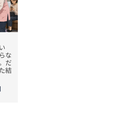
2026.08.08(Sat)
2026.08
い
「ここに来ないで」砂場へ
「ご
らな
入った娘を追い払う子供。
だ」
。だ
スマホから顔を上げない親
き始
た結
に、感じた違和感とは
の一
TREND（トレンド深堀）
TREN
STORY
STORY