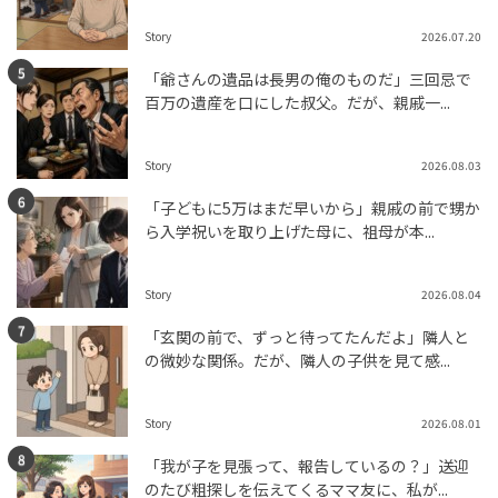
Story
2026.07.20
「爺さんの遺品は長男の俺のものだ」三回忌で
百万の遺産を口にした叔父。だが、親戚一...
Story
2026.08.03
「子どもに5万はまだ早いから」親戚の前で甥か
ら入学祝いを取り上げた母に、祖母が本...
Story
2026.08.04
「玄関の前で、ずっと待ってたんだよ」隣人と
の微妙な関係。だが、隣人の子供を見て感...
Story
2026.08.01
「我が子を見張って、報告しているの？」送迎
のたび粗探しを伝えてくるママ友に、私が...