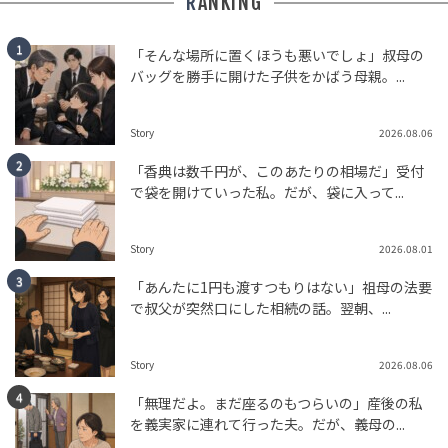
RANKING
tend Editorial Team
「そんな場所に置くほうも悪いでしょ」叔母の
バッグを勝手に開けた子供をかばう母親。...
「高市よりよほど国民生活を考えている」「議論できる
ようにならないと支持率は回復しない」とネットでは賛
否の声も。中道・小川...
Story
2026.08.06
HUMAN（話題の人）
LEADERS
tend Editorial Team
「香典は数千円が、このあたりの相場だ」受付
で袋を開けていった私。だが、袋に入って...
【福島県・五色沼】「紅葉シーズン」に行くのはもった
いない？口コミが明かした『本当のベストシーズン』と
Story
2026.08.01
は？
TREND（トレンド深堀）
TRAVEL
「あんたに1円も渡すつもりはない」祖母の法要
tend Editorial Team
で叔父が突然口にした相続の話。翌朝、...
Story
2026.08.06
「無理だよ。まだ座るのもつらいの」産後の私
を義実家に連れて行った夫。だが、義母の...