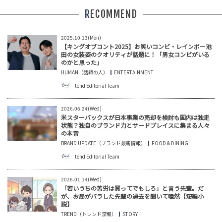
RECOMMEND
2025.10.13(Mon)
【キングオブコント2025】お笑いコンビ・レインボー池
田の女装姿のクオリティが話題に！「男女コンビがいる
のかと思った」
HUMAN（話題の人）
ENTERTAINMENT
tend Editorial Team
2026.06.24(Wed)
米スターバックスが日本事業の売却を検討も国内は独走
状態？独自のブランド力とサードプレイスに集まる人々
の本音
BRAND UPDATE（ブランド最新情報）
FOOD & DINING
tend Editorial Team
2026.01.14(Wed)
「若いうちの苦労は買ってでもしろ」と言う先輩。だ
が、お局がバラした先輩の過去を聞いて唖然【短編小
説】
TREND（トレンド深堀）
STORY