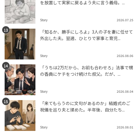
を放置して実家に戻るよう夫に言う義母。...
Story
2026.07.25
「知るか、勝手にしろよ」3人の子を妻に任せて
外出した夫。翌週、ひとりで家事と育児...
Story
2026.08.06
「うちは2万だから、お前も合わせろ」法事で甥
の香典にケチをつけ続けた叔父。だが、...
Story
2026.08.04
「来てもらうのに文句があるのか」結婚式のご
祝儀を巡り夫と揉めた。半年後、自分たち...
Story
2026.08.01