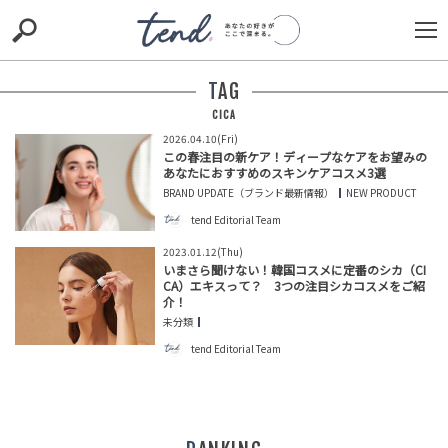
S
S
E
E
A
A
R
R
TAG
C
C
H
H
CICA
2026.04.10(Fri)
TIE-UP
お出かけ
original
RECOMMED
editor
この春注目の新ケア！ディープなケアをお望みの
あなたにおすすめのスキンケアコスメ3選
trill
nordot
RECOMMEND
ARENA
TOP
BRAND UPDATE（ブランド最新情報）
NEW PRODUCT
tend Editorial Team
2023.01.12(Thu)
いまさら聞けない！韓国コスメに定番のシカ（CI
CA）エキスって？ 3つの注目シカコスメをご紹
介！
未分類
tend Editorial Team
「優先席へどうぞ、妊婦さんですよね」横取りした男。
だが、見ていた学生の一言で空気が一変
TREND（トレンド深堀）
STORY