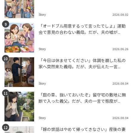
Story
2026.08.02
「オードブル用意するって言ったでしょ」運動
会で意見の合わない義母。だが、夫の嘘が...
Story
2026.06.26
「今日は休ませてください」体調を崩した私の
家へ突然来た義母。だが、夫が伝えた一言...
Story
2026.08.04
「庭の草、抜いておいたぞ」留守宅の敷地に無
断で入った義父。だが、夫の一言で態度が...
Story
2026.08.04
「嫁の世話はやめて帰ってきなさい」産後の妻