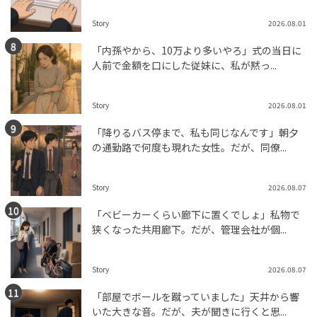
Story
2026.08.01
「内孫やから、10万より多いやろ」式の当日に
人前で金額を口にした従妹に、私が黙っ...
Story
2026.08.01
「降りるバス停まで、私も同じなんです」朝夕
の通勤路で何度も現れた女性。だが、同僚...
Story
2026.08.07
「ベビーカーくらい廊下に置くでしょ」私物で
狭くなった共用廊下。だが、管理会社が個...
Story
2026.08.07
「部屋でボールを蹴っていました」天井から響
いた大きな音。だが、夫が聞きに行くと思...