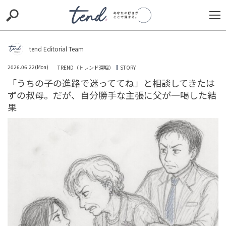
S
S
E
E
A
A
R
R
C
C
tend Editorial Team
H
H
2026.06.22(Mon)
TREND（トレンド深堀）
STORY
TIE-UP
お出かけ
original
RECOMMED
editor
「うちの子の進路で迷っててね」と相談してきたは
ずの叔母。だが、自分勝手な主張に父が一喝した結
trill
nordot
RECOMMEND
ARENA
TOP
果
「もう皮肉だろこれ」「このタイミングではやらない」
とネットで物議に。阿部慎之助前監督の家族間トラブル
による辞任騒動直後に...