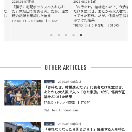
2026.08.07(Fri)
2026.08.08(Sat)
2
」
「勝手に宅配ボックスへ入れられ
「お待たせ。結構進んだ？」代表者
だ
た」電話口で責める客。だが、注文
だけを並ばせ、あとから大人数で入
し
時の記録を確認した結果
ってきた家族。だが、係員が正論を
ぶつけた結果
TREND（トレンド深堀）
STORY
T
TREND（トレンド深堀）
STORY
OTHER ARTICLES
2026.08.08(Sat)
NEW
「お待たせ。結構進んだ？」代表者だけを並ばせ、
あとから大人数で入ってきた家族。だが、係員が正
論をぶつけた結果
TREND（トレンド深堀）
STORY
tend Editorial Team
2026.08.08(Sat)
NEW
「座れなくなったら困るから！」降車する人を待た