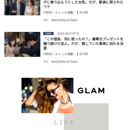
ずに乗り込もうとした女性。だが、駅員に戻された
ワケ
TREND（トレンド深堀）
STORY
tend Editorial Team
2026.08.07(Fri)
NEW
「この借金、何に使ったの？」豪華なプレゼントを
贈り続けた恋人。だが、隠していた事実に別れを決
意
TREND（トレンド深堀）
STORY
tend Editorial Team