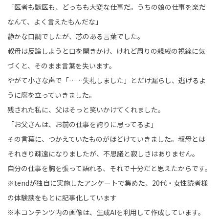
「医者も獣医も、どっちも大変な仕事だ。うちの娘の仕事を楽だ
なんて、よく言えたもんだな」
静かな口調でしたが、芯のある言葉でした。
叔母は反論しようと口を開きかけ、けれど周りの親戚の視線に気
づくと、そのまま言葉を失います。
やがて小さな声で「……失礼しました」とだけ漏らし、逃げるよ
うに席を立っていきました。
残された私に、父はそっと笑いかけてくれました。
「お父さんは、お前の仕事を誇りに思ってるよ」
その言葉に、つかえていたものがほどけていきました。叔母とは
それきり疎遠になりましたが、不思議と寂しさはありません。
自分の仕事を胸を張って語れる、それで十分だと思えたからです。
※tendが独自に実施したアンケートで集めた、20代・女性読者様
の体験談をもとに記事化しています
※本コンテンツ内の画像は、生成AIを利用して作成しています。