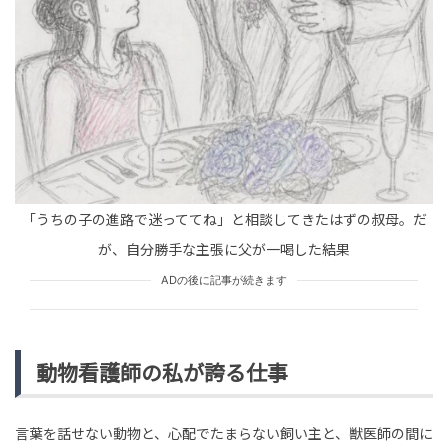
HUMAN（話題の人）
ENTERTAINMENT
tend Editorial Team
赤ちゃんをそのまま洗える育児アイテムが画期的だっ
た！シャワーに直行できるアイテムが便利すぎた！
未分類
tend Editorial Team
「うちの子の進路で迷っててね」と相談してきたはずの叔母。だ
「ずいぶん薄い生地の服ね」娘の服装を鼻で笑うボスマ
マ。満面の笑みで返した一言で形勢逆転
が、自分勝手な主張に父が一喝した結果
TREND（トレンド深堀）
STORY
ADの後に記事が続きます
tend Editorial Team
動物看護師の私が誇る仕事
言葉を話せない動物と、心配でたまらない飼い主と、獣医師の間に