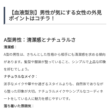
TREND（トレンド深堀）
STORY
tend Editorial Team
【血液型別】男性が気にする女性の外見
ポイントはコチラ！
「3万は包みなさい、当然でしょう」私に迫った母が、こ
れまで私が渡したお年玉の総額を見て折れた夜
TREND（トレンド深堀）
STORY
A型男性：清潔感とナチュラルさ
tend Editorial Team
清潔感
：
A型の男性は、きちんとした性格から相手にも清潔感を求める傾向
【エピソード募集中】日常の「モヤモヤ」「スカッと」
「ゾッと」体験を教えてください！
があります。髪型や服装が整っていること、シンプルで上品な印象
TREND（トレンド深堀）
STORY
を好むでしょう。
tend Editorial Team
ナチュラルなメイク
：
派手なメイクや華やか過ぎるスタイルよりも、自然体でありなが
ら整った印象が大切。ナチュラルメイクやシンプルなコーディネ
ートをしている人に魅力を感じやすいです。
落ち着いた雰囲気
：