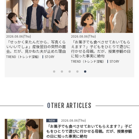
2026.08.06(Thu)
2026.08.06(Thu)
2
い
「せっかく来たんだから、写真くら
「お菓子でも食べさせておいてもら
が
いいいでしょ」産後翌日の突然の面
えます？」子どもをひとりで遊びに
父
会。だが、見かねた夫が止めた理由
行かせる母親。だが、授業参観の日
に知った事実に絶句
TREND（トレンド深堀）
STORY
T
TREND（トレンド深堀）
STORY
OTHER ARTICLES
2026.08.06(Thu)
NEW
「お菓子でも食べさせておいてもらえます？」子ど
もをひとりで遊びに行かせる母親。だが、授業参観
の日に知った事実に絶句