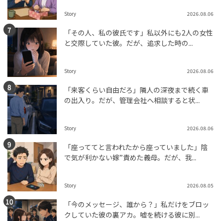
Story
2026.08.06
「その人、私の彼氏です」私以外にも2人の女性
と交際していた彼。だが、追求した時の...
Story
2026.08.06
「来客くらい自由だろ」隣人の深夜まで続く車
の出入り。だが、管理会社へ相談すると状...
Story
2026.08.06
「座っててと言われたから座っていました」陰
で気が利かない嫁”責めた義母。だが、我...
Story
2026.08.05
「今のメッセージ、誰から？」私だけをブロッ
クしていた彼の裏アカ。嘘を続ける彼に別...