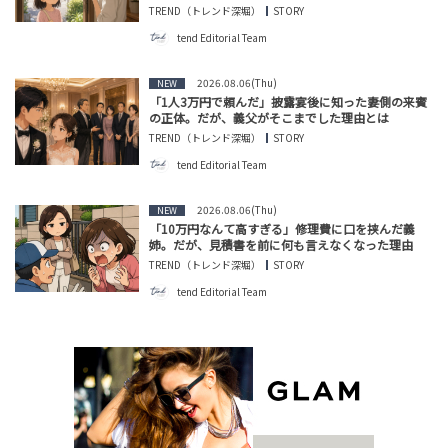
TREND（トレンド深堀）
STORY
tend Editorial Team
2026.08.06(Thu)
NEW
「1人3万円で頼んだ」披露宴後に知った妻側の来賓
の正体。だが、義父がそこまでした理由とは
TREND（トレンド深堀）
STORY
tend Editorial Team
2026.08.06(Thu)
NEW
「10万円なんて高すぎる」修理費に口を挟んだ義
姉。だが、見積書を前に何も言えなくなった理由
TREND（トレンド深堀）
STORY
tend Editorial Team