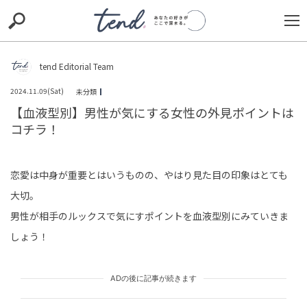
S
S
E
E
A
A
R
R
C
C
tend Editorial Team
H
H
2024.11.09(Sat)
未分類
TIE-UP
お出かけ
original
RECOMMED
editor
【血液型別】男性が気にする女性の外見ポイントは
コチラ！
trill
nordot
RECOMMEND
ARENA
TOP
恋愛は中身が重要とはいうものの、やはり見た目の印象はとても
大切。
男性が相手のルックスで気にすポイントを血液型別にみていきま
しょう！
「結論から言え！トロいんだよ」と新人を怒鳴る先輩。
ADの後に記事が続きます
だが、先輩自身がミスした時に見せた姿とは【短編小
説】