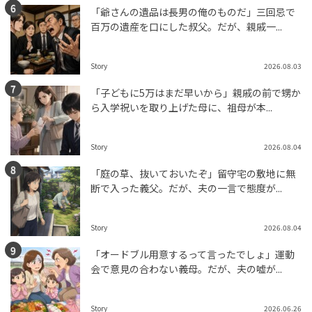
「爺さんの遺品は長男の俺のものだ」三回忌で
百万の遺産を口にした叔父。だが、親戚一...
Story
2026.08.03
「子どもに5万はまだ早いから」親戚の前で甥か
ら入学祝いを取り上げた母に、祖母が本...
Story
2026.08.04
「庭の草、抜いておいたぞ」留守宅の敷地に無
断で入った義父。だが、夫の一言で態度が...
Story
2026.08.04
「オードブル用意するって言ったでしょ」運動
会で意見の合わない義母。だが、夫の嘘が...
Story
2026.06.26