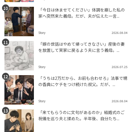
「今日は休ませてください」体調を崩した私の
家へ突然来た義母。だが、夫が伝えた一言...
Story
2026.08.04
「嫁の世話はやめて帰ってきなさい」産後の妻
を放置して実家に戻るよう夫に言う義母。...
Story
2026.07.25
「うちは2万だから、お前も合わせろ」法事で甥
の香典にケチをつけ続けた叔父。だが、...
Story
2026.08.04
「来てもらうのに文句があるのか」結婚式のご
祝儀を巡り夫と揉めた。半年後、自分たち...