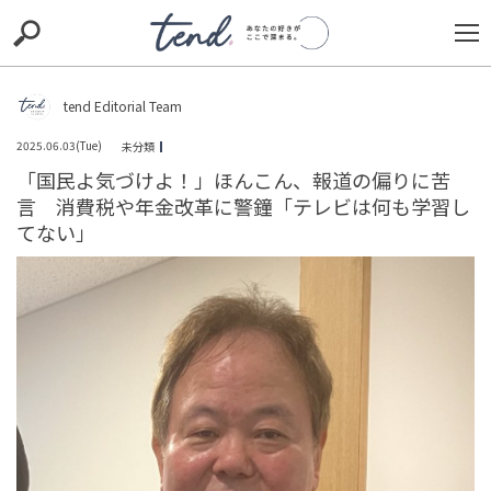
S
S
E
E
A
A
R
R
C
C
tend Editorial Team
H
H
2025.06.03(Tue)
未分類
TIE-UP
お出かけ
original
RECOMMED
editor
「国民よ気づけよ！」ほんこん、報道の偏りに苦
言 消費税や年金改革に警鐘「テレビは何も学習し
trill
nordot
RECOMMEND
ARENA
TOP
てない」
「あれだけ威張ってたのに」嫌がらせをしてくる近所の
住人。だが、待っていた自業自得の結末とは
TREND（トレンド深堀）
STORY