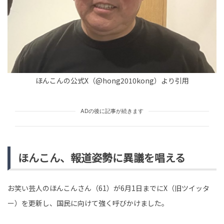
tend Editorial Team
「鳴き声にいちいち文句を言うな」早朝から響く鳴き
声。我慢出来ず相談した結果
TREND（トレンド深堀）
STORY
tend Editorial Team
ほんこんの公式X（@hong2010kong）より引用
元自民党衆院議員・金子恵美が『総総分離』論に苦言。S
NS上では「石破って決めたのに引きずり下ろしたのはど
ADの後に記事が続きます
う説明するんだよ...
HUMAN（話題の人）
LEADERS
tend Editorial Team
ほんこん、報道姿勢に異議を唱える
お笑い芸人のほんこんさん（61）が6月1日までにX（旧ツイッタ
ー）を更新し、国民に向けて強く呼びかけました。