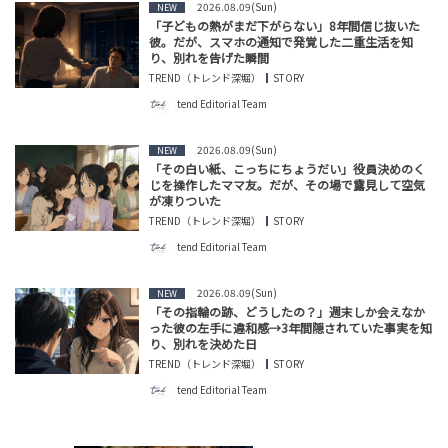
2026.08.09(Sun)
NEW
「子どもの熱がまだ下がらない」8年間信じ抜いた
彼。だが、スマホの通知で発覚した二重生活を知
り、別れを告げた瞬間
TREND（トレンド深堀）
STORY
tend Editorial Team
2026.08.09(Sun)
NEW
「その白い紙、こっちにちょうだい」役員決めのく
じを操作したママ友。だが、その場で露見して空気
が凍りついた
TREND（トレンド深堀）
STORY
tend Editorial Team
2026.08.09(Sun)
NEW
「その指輪の跡、どうしたの？」週末しか会えなか
った彼の左手に違和感→3年間隠されていた事実を知
り、別れを決めた日
TREND（トレンド深堀）
STORY
tend Editorial Team