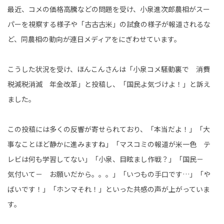
最近、コメの価格高騰などの問題を受け、小泉進次郎農相がスー
パーを視察する様子や「古古古米」の試食の様子が報道されるな
ど、同農相の動向が連日メディアをにぎわせています。
こうした状況を受け、ほんこんさんは「小泉コメ騒動裏で 消費
税減税消滅 年金改革」と投稿し、「国民よ気づけよ！」と訴え
ました。
この投稿には多くの反響が寄せられており、「本当だよ！」「大
事なことほど静かに進みますね」「マスコミの報道が米一色 テ
レビは何も学習してない」「小泉、目眩まし作戦？」「国民－
気付いて－ お願いだから。。。」「いつもの手口です…」「や
ばいです！」「ホンマそれ！」といった共感の声が上がっていま
す。