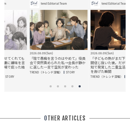
tend Editorial Team
tend Editorial Team
2026.08.09(Sun)
2026.08.09(Sun)
ても
「陰で愚痴を言うのはやめて」役員
「子どもの熱がまだ下がらない」8年
を言
会で突然責められた私→会長が静か
間信じ抜いた彼。だが、スマホの通
た結
に返した一言で空気が変わった
知で発覚した二重生活を知り、別れ
を告げた瞬間
TREND（トレンド深堀）
STORY
TREND（トレンド深堀）
STORY
OTHER ARTICLES