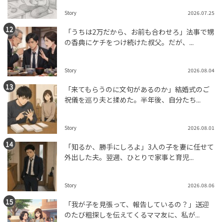
Story
2026.07.25
「うちは2万だから、お前も合わせろ」法事で甥
の香典にケチをつけ続けた叔父。だが、...
Story
2026.08.04
「来てもらうのに文句があるのか」結婚式のご
祝儀を巡り夫と揉めた。半年後、自分たち...
Story
2026.08.01
「知るか、勝手にしろよ」3人の子を妻に任せて
外出した夫。翌週、ひとりで家事と育児...
Story
2026.08.06
「我が子を見張って、報告しているの？」送迎
のたび粗探しを伝えてくるママ友に、私が...