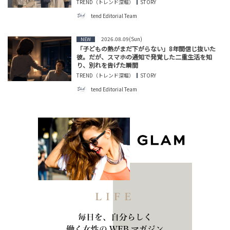
TREND（トレンド深堀）
STORY
tend Editorial Team
2026.08.09(Sun)
NEW
「子どもの熱がまだ下がらない」8年間信じ抜いた
彼。だが、スマホの通知で発覚した二重生活を知
り、別れを告げた瞬間
TREND（トレンド深堀）
STORY
tend Editorial Team