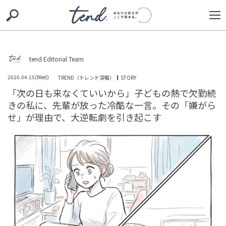
S
S
E
E
A
A
R
R
C
C
H
H
tend Editorial Team
Loaded
:
/
Unmute
100.00%
TIE-UP
お出かけ
original
RECOMMED
editor
2026.04.15(Wed)
TREND（トレンド深堀）
STORY
「次の日も来なくていいから」子どもの熱で欠勤続
trill
nordot
RECOMMEND
ARENA
TOP
きの私に、先輩が放った冷酷な一言。その「嫌がら
せ」が理由で、大逆転劇を引き起こす
ビッグダディが8回目の結婚を発表！なぜ何度も伴侶が現
れるのか？驚きの声と独自の婚姻観に迫る
HUMAN（話題の人）
ENTERTAINMENT