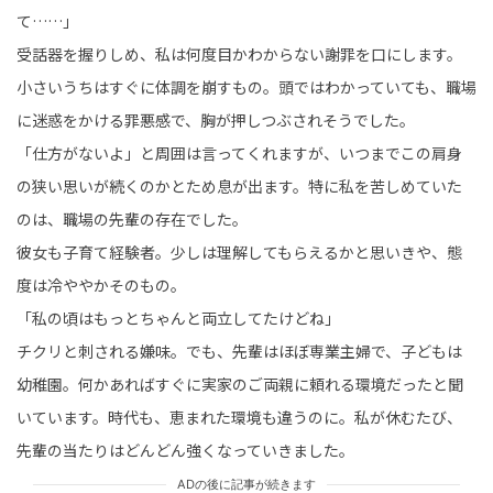
て……」
受話器を握りしめ、私は何度目かわからない謝罪を口にします。
小さいうちはすぐに体調を崩すもの。頭ではわかっていても、職場
に迷惑をかける罪悪感で、胸が押しつぶされそうでした。
「仕方がないよ」と周囲は言ってくれますが、いつまでこの肩身
の狭い思いが続くのかとため息が出ます。特に私を苦しめていた
のは、職場の先輩の存在でした。
彼女も子育て経験者。少しは理解してもらえるかと思いきや、態
度は冷ややかそのもの。
「私の頃はもっとちゃんと両立してたけどね」
チクリと刺される嫌味。でも、先輩はほぼ専業主婦で、子どもは
幼稚園。何かあればすぐに実家のご両親に頼れる環境だったと聞
いています。時代も、恵まれた環境も違うのに。私が休むたび、
先輩の当たりはどんどん強くなっていきました。
ADの後に記事が続きます