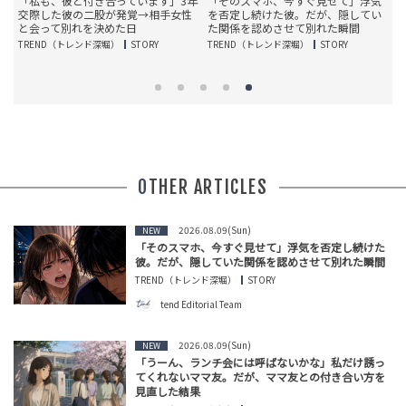
め
「私も、彼と付き合っています」3年
「そのスマホ、今すぐ見せて」浮気
私
交際した彼の二股が発覚→相手女性
を否定し続けた彼。だが、隠してい
と会って別れを決めた日
た関係を認めさせて別れた瞬間
TREND（トレンド深堀）
STORY
TREND（トレンド深堀）
STORY
T
OTHER ARTICLES
2026.08.09(Sun)
NEW
「そのスマホ、今すぐ見せて」浮気を否定し続けた
彼。だが、隠していた関係を認めさせて別れた瞬間
TREND（トレンド深堀）
STORY
tend Editorial Team
2026.08.09(Sun)
NEW
「うーん、ランチ会には呼ばないかな」私だけ誘っ
てくれないママ友。だが、ママ友との付き合い方を
見直した結果