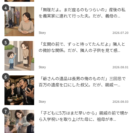
「無理だよ。まだ座るのもつらいの」産後の私
を義実家に連れて行った夫。だが、義母の...
Story
2026.07.20
「玄関の前で、ずっと待ってたんだよ」隣人と
の微妙な関係。だが、隣人の子供を見て感...
Story
2026.08.01
「爺さんの遺品は長男の俺のものだ」三回忌で
百万の遺産を口にした叔父。だが、親戚一...
Story
2026.08.03
「子どもに5万はまだ早いから」親戚の前で甥か
ら入学祝いを取り上げた母に、祖母が本...