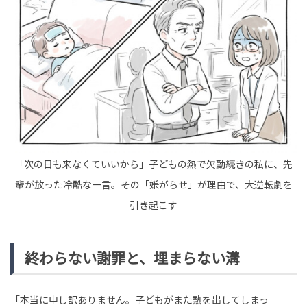
tend Editorial Team
俳優・遠藤健慎、大麻所持の疑いで逮捕。所属事務所は
公式サイトで「事実関係を確認しております」と発表
HUMAN（話題の人）
ENTERTAINMENT
tend Editorial Team
「袋くらいタダでつけろ！」と有料のレジ袋購入を拒む
客。だが、後ろに並んでいた男性の一言で態度が一変
「次の日も来なくていいから」子どもの熱で欠勤続きの私に、先
TREND（トレンド深堀）
STORY
輩が放った冷酷な一言。その「嫌がらせ」が理由で、大逆転劇を
tend Editorial Team
引き起こす
終わらない謝罪と、埋まらない溝
「本当に申し訳ありません。子どもがまた熱を出してしまっ