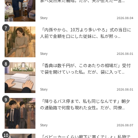
家へ突然来た義母。だが、夫が伝えた一言...
Story
2026.08.04
「内孫やから、10万より多いやろ」式の当日に
人前で金額を口にした従妹に、私が黙っ...
Story
2026.08.01
「香典は数千円が、このあたりの相場だ」受付
で袋を開けていった私。だが、袋に入って...
Story
2026.08.01
「降りるバス停まで、私も同じなんです」朝夕
の通勤路で何度も現れた女性。だが、同僚...
Story
2026.08.07
「ベビーカーくらい廊下に置くでしょ」私物で