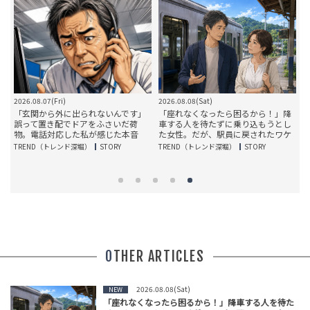
2026.08.07(Fri)
2026.08.08(Sat)
20
「玄関から外に出られないんです」
「座れなくなったら困るから！」降
文
誤って置き配でドアをふさいだ荷
車する人を待たずに乗り込もうとし
物。電話対応した私が感じた本音
た女性。だが、駅員に戻されたワケ
TREND（トレンド深堀）
STORY
TREND（トレンド深堀）
STORY
T
OTHER ARTICLES
2026.08.08(Sat)
NEW
「座れなくなったら困るから！」降車する人を待た