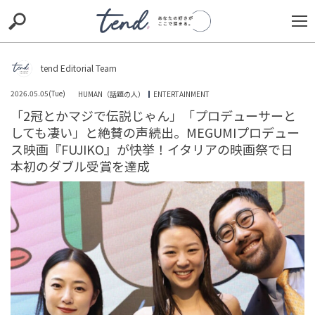
S
S
E
E
A
A
R
R
C
C
tend Editorial Team
H
H
2026.05.05(Tue)
HUMAN（話題の人）
ENTERTAINMENT
TIE-UP
お出かけ
original
RECOMMED
editor
「2冠とかマジで伝説じゃん」「プロデューサーと
しても凄い」と絶賛の声続出。MEGUMIプロデュー
trill
nordot
RECOMMEND
ARENA
TOP
ス映画『FUJIKO』が快挙！イタリアの映画祭で日
本初のダブル受賞を達成
「うちの夫ともう会わないでください」親友が紹介した
彼は既婚者だった→親友の本性に思わず絶句
TREND（トレンド深堀）
STORY