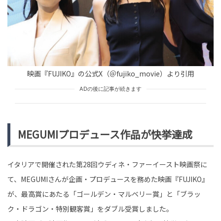
tend Editorial Team
西野未姫、夫・山本圭壱との『2人目妊活』を告白。前向
きな姿勢にファンから「良いお母さんですね」「考えが
しっかりしてる」な...
HUMAN（話題の人）
ENTERTAINMENT
映画『FUJIKO』の公式X（＠fujiko_movie）より引用
tend Editorial Team
ADの後に記事が続きます
「家を買うなら、私たちの家の近くにしなさい」とマイ
ホーム購入に口出す義両親。だが、続いたのは地獄の
日々だった…
MEGUMIプロデュース作品が快挙達成
TREND（トレンド深堀）
STORY
tend Editorial Team
イタリアで開催された第28回ウディネ・ファーイースト映画祭に
て、MEGUMIさんが企画・プロデュースを務めた映画『FUJIKO』
が、最高賞にあたる「ゴールデン・マルベリー賞」と「ブラッ
ク・ドラゴン・特別観客賞」をダブル受賞しました。