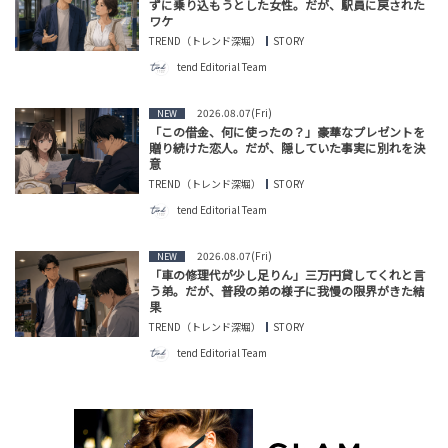
ずに乗り込もうとした女性。だが、駅員に戻された
ワケ
TREND（トレンド深堀）
STORY
tend Editorial Team
2026.08.07(Fri)
NEW
「この借金、何に使ったの？」豪華なプレゼントを
贈り続けた恋人。だが、隠していた事実に別れを決
意
TREND（トレンド深堀）
STORY
tend Editorial Team
2026.08.07(Fri)
NEW
「車の修理代が少し足りん」三万円貸してくれと言
う弟。だが、普段の弟の様子に我慢の限界がきた結
果
TREND（トレンド深堀）
STORY
tend Editorial Team