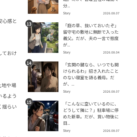
分...
Story
2026.08.07
安心感と
「庭の草、抜いておいたぞ」
留守宅の敷地に無断で入った
義父。だが、夫の一言で態度
が...
しておけ
Story
2026.08.04
「玄関の鍵なら、いつでも開
けられるわ」招き入れたこと
のない寝室を語る義母。だ
が、...
土地や場
Story
2026.08.07
いるよう
「こんなに空いているのに、
く揺らい
どうして隣に？」駐車場に停
めた新車。だが、買い物後に
目...
Story
2026.08.07