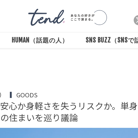
HUMAN（話題の人）
SNS BUZZ（SNS
Loaded
:
/
Unmute
100.00%
）
GOODS
の安心か身軽さを失うリスクか。単身
来の住まいを巡り議論