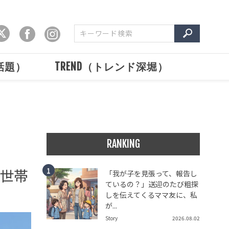
で話題）
TREND（トレンド深堀）
RANKING
世帯
「我が子を見張って、報告し
ているの？」送迎のたび粗探
しを伝えてくるママ友に、私
が...
Story
2026.08.02