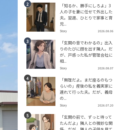
「知るか、勝手にしろよ」3
人の子を妻に任せて外出した
夫。翌週、ひとりで家事と育
児...
Story
2026.08.06
「玄関の音でわかるの」出入
りのたびに顔を出す隣人。だ
が、戸惑った私が管理会社に
相...
Story
2026.08.07
「無理だよ。まだ座るのもつ
らいの」産後の私を義実家に
連れて行った夫。だが、義母
の...
Story
2026.07.20
「玄関の前で、ずっと待って
たんだよ」隣人との微妙な関
係。だが、隣人の子供を見て