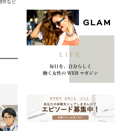
物件など
tend Editorial Team
t