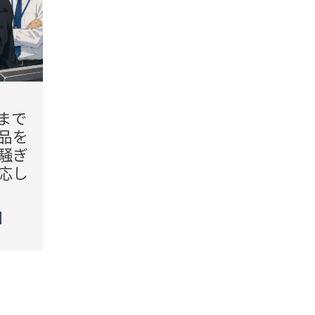
2026.08.07(Fri)
2026.08.
まで
「勝手に宅配ボックスへ入
「玄
品を
れられた」電話口で責める
んです
騒ぎ
客。だが、注文時の記録を
アを
応し
確認した結果
応し
TREND（トレンド深堀）
TREN
STORY
STORY