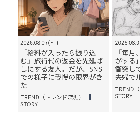
2026.08.07(Fri)
2026.08.0
額で
「給料が入ったら振り込
「毎月
た私
む」旅行代の返金を先延ば
がする
迫っ
しにする友人。だが、SNS
衝突し
気な
での様子に我慢の限界がき
夫婦で
た
TREND
STORY
TREND（トレンド深堀）
STORY