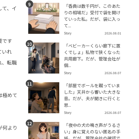
「香典は数千円が、このあた
して、イ
りの相場だ」受付で袋を開け
ていった私。だが、袋に入っ
て...
Story
2026.08.01
貸です
「ベビーカーくらい廊下に置
ていれ
くでしょ」私物で狭くなった
共用廊下。だが、管理会社が
れ、転職
個...
Story
2026.08.07
「部屋でボールを蹴っていま
した」天井から響いた大きな
は極めて
音。だが、夫が聞きに行くと
思...
Story
2026.08.07
「夜中の犬の鳴き声がうるさ
が何より
い」身に覚えのない匿名の手
紙。だが、管理会社の確認で