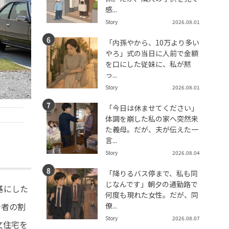
感...
Story
2026.08.01
「内孫やから、10万より多い
やろ」式の当日に人前で金額
を口にした従妹に、私が黙
っ...
Story
2026.08.01
「今日は休ませてください」
体調を崩した私の家へ突然来
た義母。だが、夫が伝えた一
言...
Story
2026.08.04
「降りるバス停まで、私も同
じなんです」朝夕の通勤路で
基にした
何度も現れた女性。だが、同
僚...
身者の割
Story
2026.08.07
文住宅を