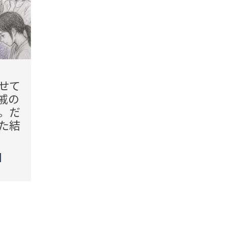
2026.08.09(Sun)
2026.08
せて
「陰で愚痴を言うのはやめ
「金
戚の
て」役員会で突然責められ
で」
。だ
た私→会長が静かに返した
た親
た結
一言で空気が変わった
裏切
った
TREND（トレンド深堀）
STORY
TREN
STORY