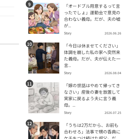
「オードブル用意するって言
ったでしょ」運動会で意見の
合わない義母。だが、夫の嘘
が...
Story
2026.06.26
「今日は休ませてください」
体調を崩した私の家へ突然来
た義母。だが、夫が伝えた一
言...
Story
2026.08.04
「嫁の世話はやめて帰ってき
なさい」産後の妻を放置して
実家に戻るよう夫に言う義
母。...
Story
2026.07.25
「うちは2万だから、お前も
合わせろ」法事で甥の香典に
ケチをつけ続けた叔父。だ