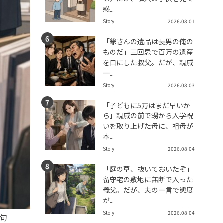
感...
Story
2026.08.01
「爺さんの遺品は長男の俺の
ものだ」三回忌で百万の遺産
を口にした叔父。だが、親戚
一...
Story
2026.08.03
「子どもに5万はまだ早いか
ら」親戚の前で甥から入学祝
いを取り上げた母に、祖母が
本...
Story
2026.08.04
「庭の草、抜いておいたぞ」
留守宅の敷地に無断で入った
義父。だが、夫の一言で態度
が...
Story
2026.08.04
句