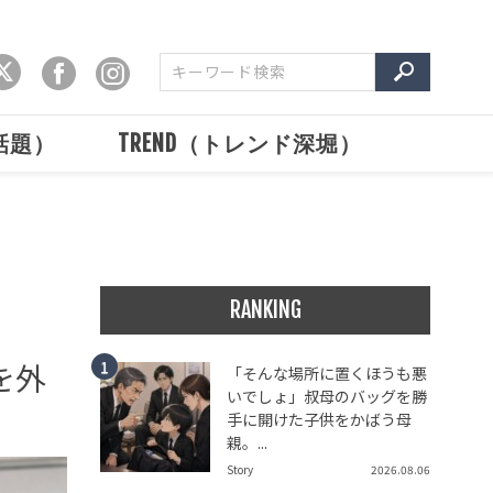
で話題）
TREND（トレンド深堀）
RANKING
を外
「そんな場所に置くほうも悪
いでしょ」叔母のバッグを勝
手に開けた子供をかばう母
親。...
Story
2026.08.06