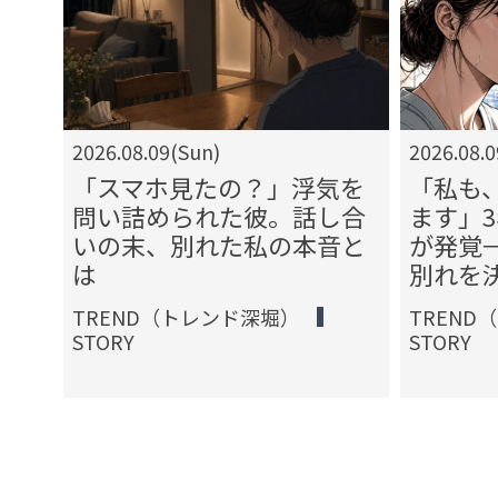
2026.08.09(Sun)
2026.08.
い」
「スマホ見たの？」浮気を
「私も
らの
問い詰められた彼。話し合
ます」
かに
いの末、別れた私の本音と
が発覚
は
別れを
TREND（トレンド深堀）
TREND
STORY
STORY