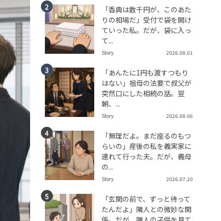
「香典は数千円が、このあた
りの相場だ」受付で袋を開け
ていった私。だが、袋に入っ
て...
Story
2026.08.01
「あんたに1円も渡すつもり
はない」祖母の法要で叔父が
突然口にした相続の話。翌
朝、...
Story
2026.08.06
「無理だよ。まだ座るのもつ
らいの」産後の私を義実家に
連れて行った夫。だが、義母
の...
Story
2026.07.20
「玄関の前で、ずっと待って
たんだよ」隣人との微妙な関
係。だが、隣人の子供を見て