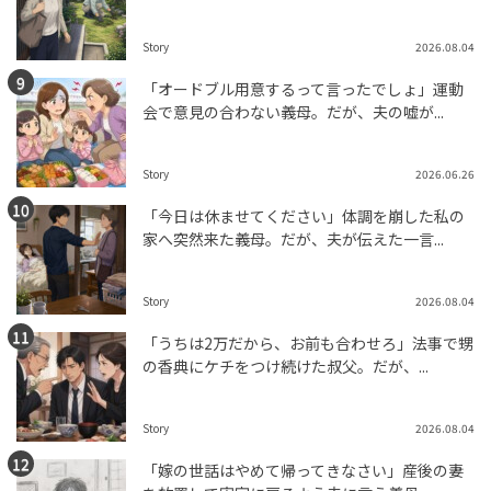
Story
2026.08.04
「オードブル用意するって言ったでしょ」運動
会で意見の合わない義母。だが、夫の嘘が...
Story
2026.06.26
「今日は休ませてください」体調を崩した私の
家へ突然来た義母。だが、夫が伝えた一言...
Story
2026.08.04
「うちは2万だから、お前も合わせろ」法事で甥
の香典にケチをつけ続けた叔父。だが、...
Story
2026.08.04
「嫁の世話はやめて帰ってきなさい」産後の妻