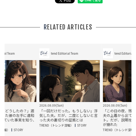
RELATED ARTICLES
tend Editorial Team
tend Editorial Team
2026.08.09(Sun)
2026.08.09(Sun)
？」週
「一回だけだった。もうしない」浮
「この日の夜、残業だったよね？」
に違和
気した夫。だが、二度としないと言
夫の上着から出てきた2人分のレシ
知り、
った夫の裏切りの証拠とは
ト。だが、説明を聞くと半年間の嘘
が崩れた
TREND（トレンド深堀）
STORY
TREND（トレンド深堀）
STORY