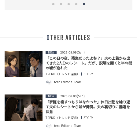
OTHER ARTICLES
2026.08.09(Sun)
NEW
「この日の夜、残業だったよね？」夫の上着から出
てきた2人分のレシート。だが、説明を聞くと半年間
の嘘が崩れた
TREND（トレンド深堀）
STORY
tend Editorial Team
2026.08.09(Sun)
NEW
「家庭を壊すつもりはなかった」休日出勤を繰り返
す夫のレシートから嘘が発覚。夫の裏切りに離婚を
決意
TREND（トレンド深堀）
STORY
tend Editorial Team