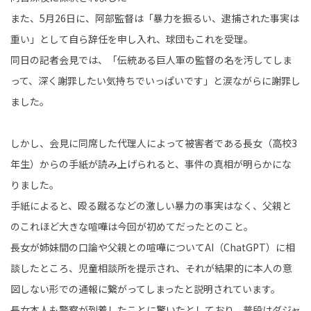
また、5月26日に、阿部監督は「暴力を振るい、逮捕された事実は
重い」として自ら辞任を申し入れ、球団もこれを受理。
同日の記者会見では、「伝統ある巨人軍の監督の名を汚してしま
って、深く謝罪したい気持ちでいっぱいです」と涙ながらに謝罪し
ました。
しかし、会見に同席した代理人によって被害者である長女（高校3
年生）からの手紙が読み上げられると、事件の真相が明らかにな
りました。
手紙によると、殴る蹴るなどの激しい暴力の事実はなく、父親と
のこれほど大きな喧嘩は今回が初めてだったとのこと。
長女が姉妹間の口論や父親との喧嘩についてAI（ChatGPT）に相
談したところ、児童相談所を提示され、それが結果的に本人の意
図しない形での通報に繋がってしまったと説明されています。
長女本人も警察が到着したことに驚いたとしており、普段はダジャ