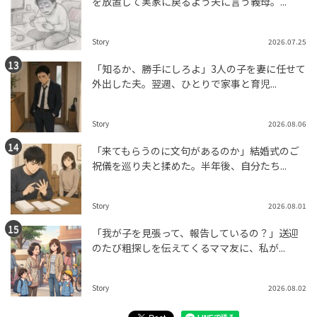
を放置して実家に戻るよう夫に言う義母。...
Story
2026.07.25
「知るか、勝手にしろよ」3人の子を妻に任せて
外出した夫。翌週、ひとりで家事と育児...
Story
2026.08.06
「来てもらうのに文句があるのか」結婚式のご
祝儀を巡り夫と揉めた。半年後、自分たち...
Story
2026.08.01
「我が子を見張って、報告しているの？」送迎
のたび粗探しを伝えてくるママ友に、私が...
Story
2026.08.02