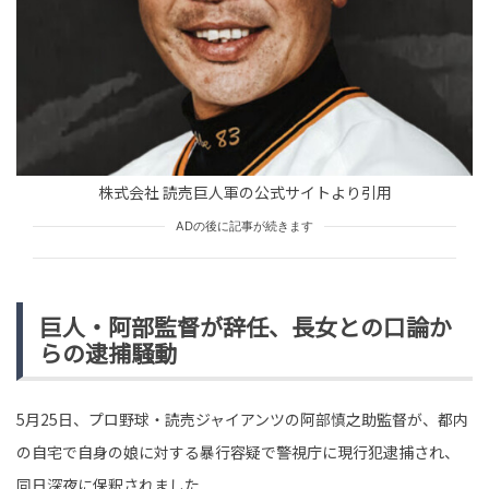
tend Editorial Team
同意か拒絶か。元ジャンポケ斉藤被告の無罪主張を揺る
がす被害女性の悲痛な叫びと、透けて見える芸能界の歪
んだ特権意識
HUMAN（話題の人）
ENTERTAINMENT
tend Editorial Team
株式会社 読売巨人軍の公式サイトより引用
ADの後に記事が続きます
「結婚相手に愛は不要か？」若さや見た目か経済的な安
定か、現代女性が下した選択に見る結婚観の現在地
SNS BUZZ（SNSで話題）
PEOPLE
tend Editorial Team
巨人・阿部監督が辞任、長女との口論か
らの逮捕騒動
5月25日、プロ野球・読売ジャイアンツの阿部慎之助監督が、都内
の自宅で自身の娘に対する暴行容疑で警視庁に現行犯逮捕され、
同日深夜に保釈されました