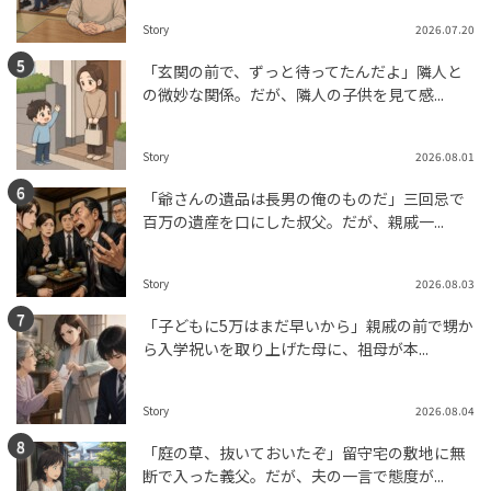
Story
2026.07.20
「玄関の前で、ずっと待ってたんだよ」隣人と
の微妙な関係。だが、隣人の子供を見て感...
Story
2026.08.01
「爺さんの遺品は長男の俺のものだ」三回忌で
百万の遺産を口にした叔父。だが、親戚一...
Story
2026.08.03
「子どもに5万はまだ早いから」親戚の前で甥か
ら入学祝いを取り上げた母に、祖母が本...
Story
2026.08.04
「庭の草、抜いておいたぞ」留守宅の敷地に無
断で入った義父。だが、夫の一言で態度が...