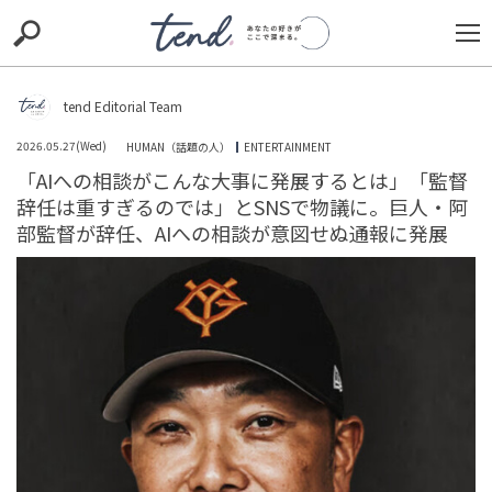
S
S
E
E
A
A
R
R
C
C
tend Editorial Team
H
H
2026.05.27(Wed)
HUMAN（話題の人）
ENTERTAINMENT
TIE-UP
お出かけ
original
RECOMMED
editor
「AIへの相談がこんな大事に発展するとは」「監督
辞任は重すぎるのでは」とSNSで物議に。巨人・阿
trill
nordot
RECOMMEND
ARENA
TOP
部監督が辞任、AIへの相談が意図せぬ通報に発展
「お昼何食べようかな」と勤務中に弁当を買うパート。
我慢できずにオーナーに報告した結果
TREND（トレンド深堀）
STORY