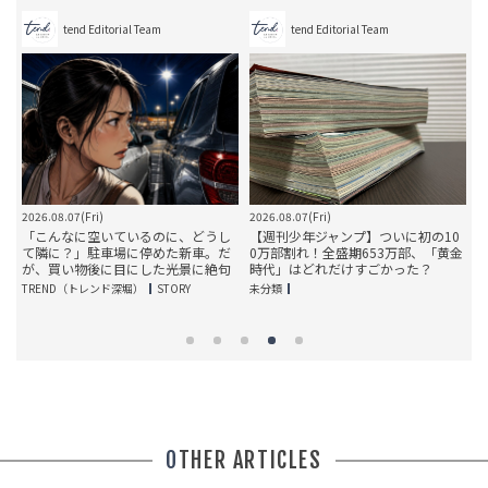
tend Editorial Team
tend Editorial Team
2026.08.07(Fri)
2026.08.07(Fri)
20
「こんなに空いているのに、どうし
【週刊少年ジャンプ】ついに初の10
で
て隣に？」駐車場に停めた新車。だ
0万部割れ！全盛期653万部、「黄金
泉
が、買い物後に目にした光景に絶句
時代」はどれだけすごかった？
TREND（トレンド深堀）
STORY
未分類
T
OTHER ARTICLES