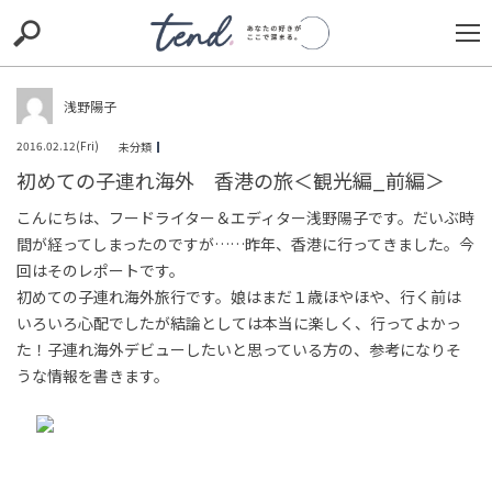
S
S
E
E
A
A
R
R
C
C
浅野陽子
H
H
2016.02.12(Fri)
未分類
TIE-UP
お出かけ
original
RECOMMED
editor
初めての子連れ海外 香港の旅＜観光編_前編＞
trill
nordot
RECOMMEND
ARENA
TOP
こんにちは、フードライター＆エディター浅野陽子です。だいぶ時
間が経ってしまったのですが……昨年、香港に行ってきました。今
回はそのレポートです。
初めての子連れ海外旅行です。娘はまだ１歳ほやほや、行く前は
いろいろ心配でしたが結論としては本当に楽しく、行ってよかっ
た！子連れ海外デビューしたいと思っている方の、参考になりそ
うな情報を書きます。
「バービー」「コイヌ」「クジラ」…台風の名前は使い
回しだった！140個を順番に繰り返す意外な命名ルール
未分類