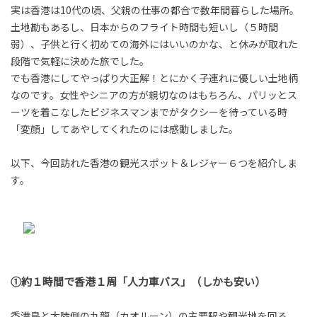
実は香港は10代の頃、父親の仕事の都合で数年間暮らした場所。
tend Editorial Team
土地勘もあるし、日本からのフライト時間も短いし（５時間
弱）、子供と行く初めての海外にはいいのかな、と休みが取れた
「帰ってこないなら渡さない！」8000万の土地を盾に極
段階で気軽に決めた旅でした。
端な二択を迫る義父。見えない義父からの圧力に背筋が
でも香港にしてやっぱり大正解！とにかく子連れに優しい土地柄
凍った
なのです。女性やシニアの方が親切なのはもちろん、パリッとス
TREND（トレンド深堀）
STORY
ーツを着こなしたビジネスマンまでがタクシーを待っている時
tend Editorial Team
「変顔」してあやしてくれたのには感動しました。
公園の遊具に「乗りなさいシンジ君」。あまりにエヴァ
以下、今回訪れた香港の観光スポット＆レジャー６つを紹介しま
すぎる光景に「これに乗せるために僕を呼んだの？」と
す。
大喜利が止まらない
未分類
tend Editorial Team
①約１時間で香港１周「人力車バス」（しかも安い）
香港島と大陸側の九龍（カオルーン）の主要駅や観光地を回る