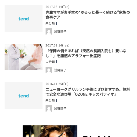
2017.03.14(Tue)
先輩ママがお手本の“ゆるっと長～く続ける”家族の
食事ケア
未分類
浅野陽子
2017.03.14(Tue)
「保障の備えあれば（突然の長期入院も）憂いな
し！」を痛感のアラフォー出産記
未分類
浅野陽子
2016.11.25(Fri)
ニューヨークグリルランチ後にぜひおすすめ、無料
で安全な遊び場「OZONE キッズパティオ」
未分類
浅野陽子