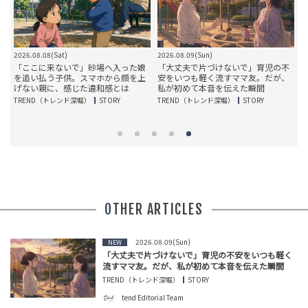
2026.08.08(Sat)
2026.08.09(Sun)
2
台
「ここに来ないで」砂場へ入った娘
「大丈夫で片づけないで」育児の不
母
を追い払う子供。スマホから顔を上
安をいつも軽く流すママ友。だが、
果
げない親に、感じた違和感とは
私が初めて本音を伝えた瞬間
TREND（トレンド深堀）
STORY
TREND（トレンド深堀）
STORY
T
OTHER ARTICLES
2026.08.09(Sun)
NEW
「大丈夫で片づけないで」育児の不安をいつも軽く
流すママ友。だが、私が初めて本音を伝えた瞬間
TREND（トレンド深堀）
STORY
tend Editorial Team