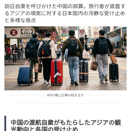
tend Editorial Team
訪日自粛を呼びかけた中国の誤算。旅行者が直面す
るアジアの現実に対する日本国内の冷静な受け止め
と多様な視点
「すごい才能だな」とネットで驚きの声。ビッグダデ
ィ・林下清志氏がブログで8度目の結婚を報告
HUMAN（話題の人）
ENTERTAINMENT
tend Editorial Team
【北海道・白い恋人パーク】無料エリアで十分は本当？
口コミからわかった有料エリアでしか体験できない『究
極の味覚体験』の正体...
TREND（トレンド深堀）
TRAVEL
tend Editorial Team
ADの後に記事が続きます
中国の渡航自粛がもたらしたアジアの観
光動向と各国の受け止め