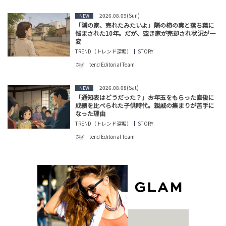
2026.08.09(Sun)
NEW
「隣の家、売れたみたいよ」隣の柿の実と落ち葉に
悩まされた10年。だが、空き家が売却され状況が一
変
TREND（トレンド深堀）
STORY
tend Editorial Team
2026.08.08(Sat)
NEW
「通知表はどうだった？」お年玉をもらった直後に
成績を比べられた子供時代。親戚の集まりが苦手に
なった理由
TREND（トレンド深堀）
STORY
tend Editorial Team