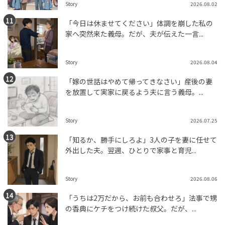
Story
2026.08.02
「今日は休ませてください」体調を崩した私の
家へ突然来た義母。だが、夫が伝えた一言...
Story
2026.08.04
「嫁の世話はやめて帰ってきなさい」産後の妻
を放置して実家に戻るよう夫に言う義母。...
Story
2026.07.25
「知るか、勝手にしろよ」3人の子を妻に任せて
外出した夫。翌週、ひとりで家事と育児...
Story
2026.08.06
「うちは2万だから、お前も合わせろ」法事で甥
の香典にケチをつけ続けた叔父。だが、...