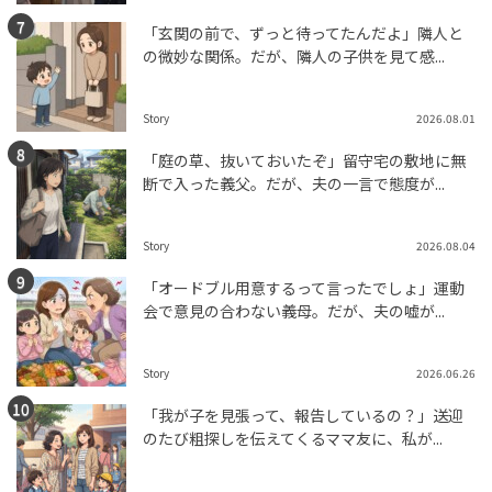
「玄関の前で、ずっと待ってたんだよ」隣人と
の微妙な関係。だが、隣人の子供を見て感...
Story
2026.08.01
「庭の草、抜いておいたぞ」留守宅の敷地に無
断で入った義父。だが、夫の一言で態度が...
Story
2026.08.04
「オードブル用意するって言ったでしょ」運動
会で意見の合わない義母。だが、夫の嘘が...
Story
2026.06.26
「我が子を見張って、報告しているの？」送迎
のたび粗探しを伝えてくるママ友に、私が...