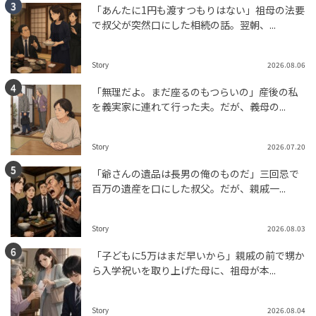
「あんたに1円も渡すつもりはない」祖母の法要
で叔父が突然口にした相続の話。翌朝、...
Story
2026.08.06
「無理だよ。まだ座るのもつらいの」産後の私
を義実家に連れて行った夫。だが、義母の...
Story
2026.07.20
「爺さんの遺品は長男の俺のものだ」三回忌で
百万の遺産を口にした叔父。だが、親戚一...
Story
2026.08.03
「子どもに5万はまだ早いから」親戚の前で甥か
ら入学祝いを取り上げた母に、祖母が本...
Story
2026.08.04