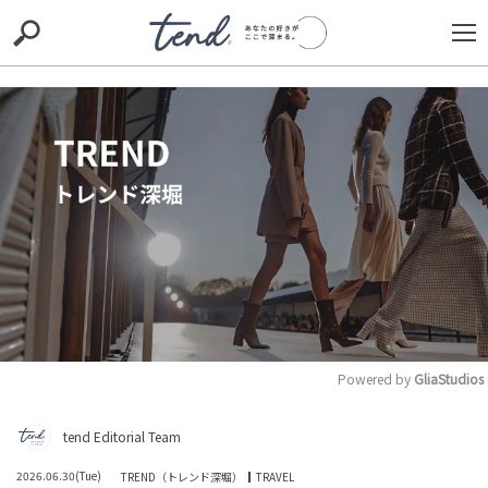
S
S
E
E
A
A
R
R
C
C
H
H
TIE-UP
お出かけ
original
RECOMMED
editor
trill
nordot
RECOMMEND
ARENA
TOP
Powered by 
GliaStudios
M
ひろゆき「なんで、税金でマンションの整備せなあかん
tend Editorial Team
u
の？」国の置き配支援に疑問を呈す
t
HUMAN（話題の人）
LEADERS
2026.06.30(Tue)
TREND（トレンド深堀）
TRAVEL
e