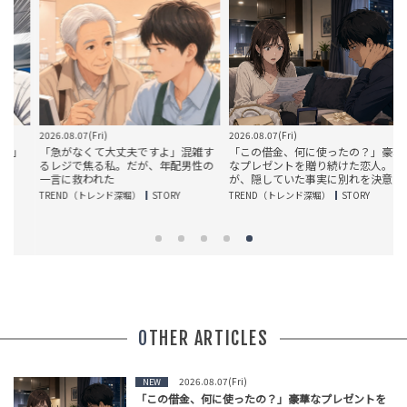
2026.08.07(Fri)
2026.08.07(Fri)
20
」
「急がなくて大丈夫ですよ」混雑す
「この借金、何に使ったの？」豪華
るレジで焦る私。だが、年配男性の
なプレゼントを贈り続けた恋人。だ
一言に救われた
が、隠していた事実に別れを決意
TREND（トレンド深堀）
STORY
TREND（トレンド深堀）
STORY
T
OTHER ARTICLES
2026.08.07(Fri)
NEW
「この借金、何に使ったの？」豪華なプレゼントを