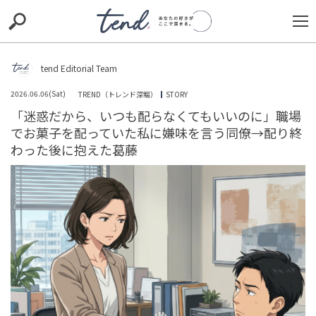
S
S
E
E
A
A
R
R
C
C
tend Editorial Team
H
H
2026.06.06(Sat)
TREND（トレンド深堀）
STORY
TIE-UP
お出かけ
original
RECOMMED
editor
「迷惑だから、いつも配らなくてもいいのに」職場
でお菓子を配っていた私に嫌味を言う同僚→配り終
trill
nordot
RECOMMEND
ARENA
TOP
わった後に抱えた葛藤
「活動停止にするべき」「法律違反じゃないの？」と批
判続出。15歳の女優・百瀬夢奏が飲酒喫煙で無期限自粛
HUMAN（話題の人）
ENTERTAINMENT