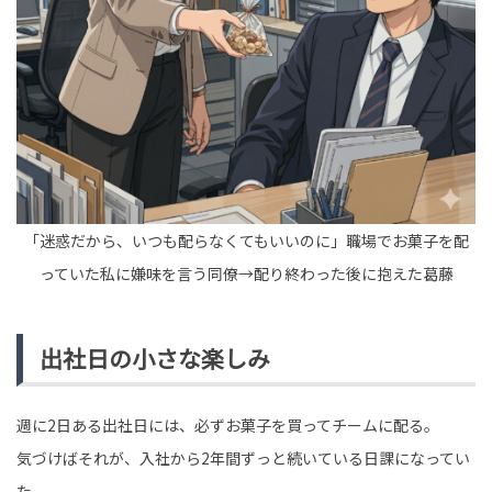
tend Editorial Team
【北川景子】「面持ちがどことなく似た系統があると思
ってて」SixTONESのあるメンバーと似ていると話題でド
ラマ共演希望...
HUMAN（話題の人）
ENTERTAINMENT
tend Editorial Team
「迷惑だから、いつも配らなくてもいいのに」職場でお菓子を配
「あの子じゃ無理に決まってるじゃん」と入試試験後に
私の悪い噂を流す同級生。だが、私の入試結果を聞い
っていた私に嫌味を言う同僚→配り終わった後に抱えた葛藤
て、表情が固まった
TREND（トレンド深堀）
STORY
tend Editorial Team
出社日の小さな楽しみ
週に2日ある出社日には、必ずお菓子を買ってチームに配る。
気づけばそれが、入社から2年間ずっと続いている日課になってい
た。