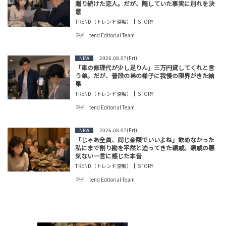
贈り続けた恋人。だが、隠していた事実に別れを決
意
TREND（トレンド深堀）
STORY
tend Editorial Team
2026.08.07(Fri)
NEW
「車の修理代が少し足りん」三万円貸してくれと言
う弟。だが、普段の弟の様子に我慢の限界がきた結
果
TREND（トレンド深堀）
STORY
tend Editorial Team
2026.08.07(Fri)
NEW
「じゃあ全員、同じ金額でいいよね」飲めなかった
私にまで割り勘を平然と迫ってきた親戚。親戚の悪
気ない一言に感じた本音
TREND（トレンド深堀）
STORY
tend Editorial Team