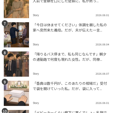
人前で金額を口にした従妹に、私が黙っ...
Story
2026.08.01
「今日は休ませてください」体調を崩した私の
家へ突然来た義母。だが、夫が伝えた一言...
Story
2026.08.04
「降りるバス停まで、私も同じなんです」朝夕
の通勤路で何度も現れた女性。だが、同僚...
Story
2026.08.07
「香典は数千円が、このあたりの相場だ」受付
で袋を開けていった私。だが、袋に入って...
Story
2026.08.01
「ベビーカーくらい廊下に置くでしょ」私物で