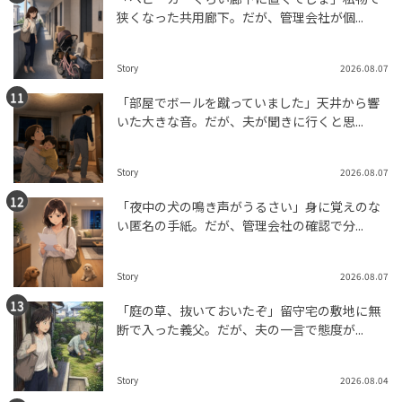
狭くなった共用廊下。だが、管理会社が個...
Story
2026.08.07
「部屋でボールを蹴っていました」天井から響
いた大きな音。だが、夫が聞きに行くと思...
Story
2026.08.07
「夜中の犬の鳴き声がうるさい」身に覚えのな
い匿名の手紙。だが、管理会社の確認で分...
Story
2026.08.07
「庭の草、抜いておいたぞ」留守宅の敷地に無
断で入った義父。だが、夫の一言で態度が...
Story
2026.08.04