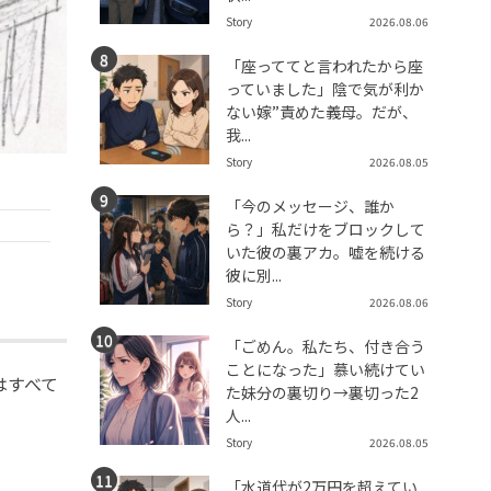
Story
2026.08.06
「座っててと言われたから座
っていました」陰で気が利か
ない嫁”責めた義母。だが、
我...
Story
2026.08.05
「今のメッセージ、誰か
ら？」私だけをブロックして
いた彼の裏アカ。嘘を続ける
彼に別...
Story
2026.08.06
「ごめん。私たち、付き合う
ことになった」慕い続けてい
はすべて
た妹分の裏切り→裏切った2
人...
Story
2026.08.05
「水道代が2万円を超えてい