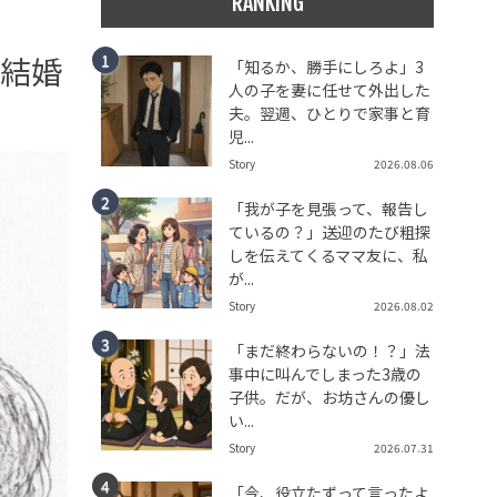
RANKING
」結婚
「知るか、勝手にしろよ」3
人の子を妻に任せて外出した
夫。翌週、ひとりで家事と育
児...
Story
2026.08.06
「我が子を見張って、報告し
ているの？」送迎のたび粗探
しを伝えてくるママ友に、私
が...
Story
2026.08.02
「まだ終わらないの！？」法
事中に叫んでしまった3歳の
子供。だが、お坊さんの優し
い...
Story
2026.07.31
「今、役立たずって言ったよ