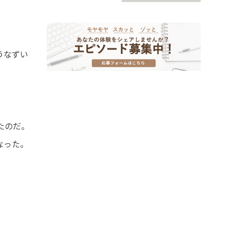
うなずい
たのだ。
なった。