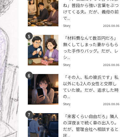
ね」普段から強い言葉をぶつ
けてくる夫。だが、義母の前
で...
Story
2026.08.06
「材料費なんて数百円だろ」
無くしてしまった妻からもら
った手作りバッグ。だが、レ
シ...
Story
2026.08.06
「その人、私の彼氏です」私
以外にも2人の女性と交際し
ていた彼。だが、追求した時
の...
Story
2026.08.06
「来客くらい自由だろ」隣人
の深夜まで続く車の出入り。
だが、管理会社へ相談すると
状...