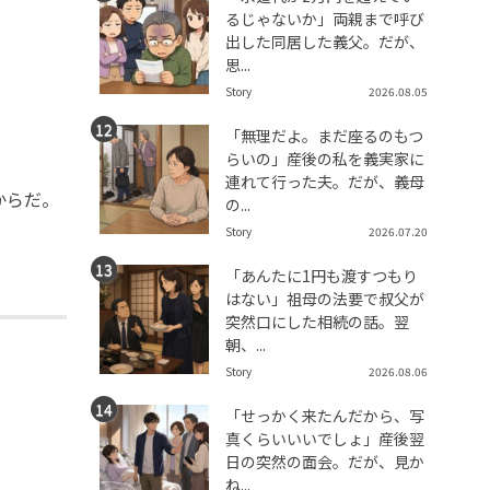
るじゃないか」両親まで呼び
出した同居した義父。だが、
思...
Story
2026.08.05
「無理だよ。まだ座るのもつ
らいの」産後の私を義実家に
連れて行った夫。だが、義母
からだ。
の...
Story
2026.07.20
「あんたに1円も渡すつもり
はない」祖母の法要で叔父が
突然口にした相続の話。翌
朝、...
Story
2026.08.06
「せっかく来たんだから、写
真くらいいいでしょ」産後翌
日の突然の面会。だが、見か
ね...