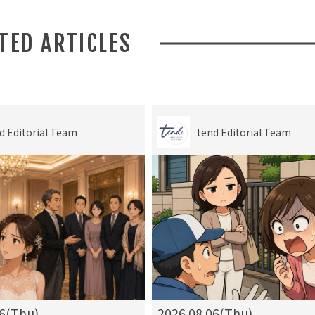
ATED ARTICLES
d Editorial Team
tend Editorial Team
06(Thu)
2026.08.06(Thu)